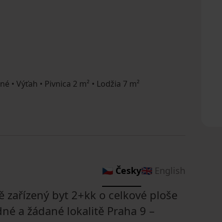
é • Výťah • Pivnica 2 m² • Lodžia 7 m²
🇨🇿 Česky
🇬🇧 English
zařízený byt 2+kk o celkové ploše
né a žádané lokalitě Praha 9 –