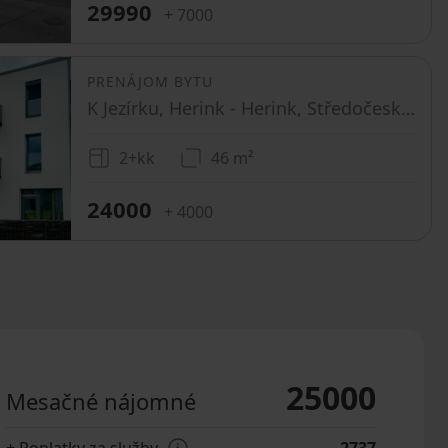
29990
+ 7000
PRENÁJOM BYTU
K Jezírku, Herink - Herink, Středočeský kraj
2+kk
46 m²
24000
+ 4000
25000
Mesačné nájomné