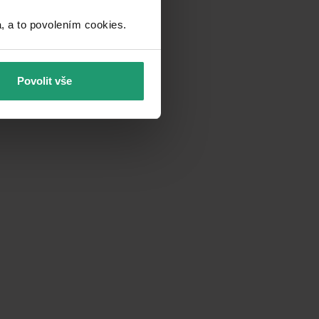
a to povolením cookies.​
Povolit vše