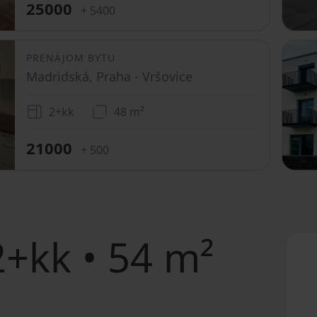
25000
+ 5400
PRENÁJOM BYTU
Madridská, Praha - Vršovice
2+kk
48 m²
21000
+ 500
+kk • 54 m²