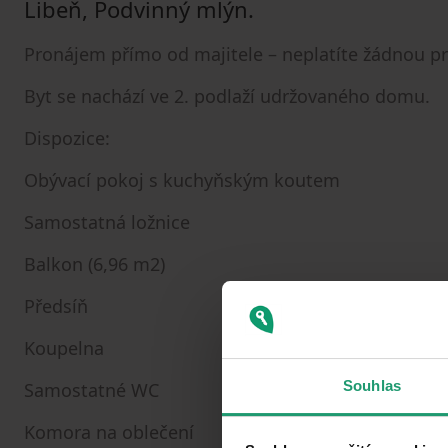
Libeň, Podvinný mlýn.
Pronájem přímo od majitele – neplatíte žádnou prov
Byt se nachází ve 2. podlaží udržovaného domu.
Dispozice:
Obývací pokoj s kuchyňským koutem
Samostatná ložnice
Balkon (6,96 m2)
Předsíň
Koupelna
Souhlas
Samostatné WC
Komora na oblečení