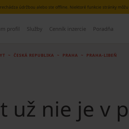
 prechádza údržbou alebo ste offline. Niektoré funkcie stránky môž
m profil
Služby
Cenník inzercie
Poradňa
YT
ČESKÁ REPUBLIKA
PRAHA
PRAHA-LIBEŇ
t už nie je v