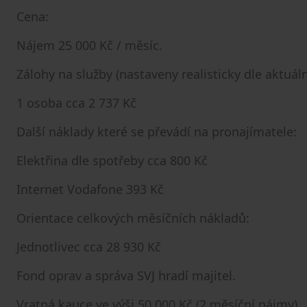
Cena:
Nájem 25 000 Kč / měsíc.
Zálohy na služby (nastaveny realisticky dle aktuáln
1 osoba cca 2 737 Kč
Další náklady které se převádí na pronajímatele:
Elektřina dle spotřeby cca 800 Kč
Internet Vodafone 393 Kč
Orientace celkových měsíčních nákladů:
Jednotlivec cca 28 930 Kč
Fond oprav a správa SVJ hradí majitel.
Vratná kauce ve výši 50 000 Kč (2 měsíční nájmy).