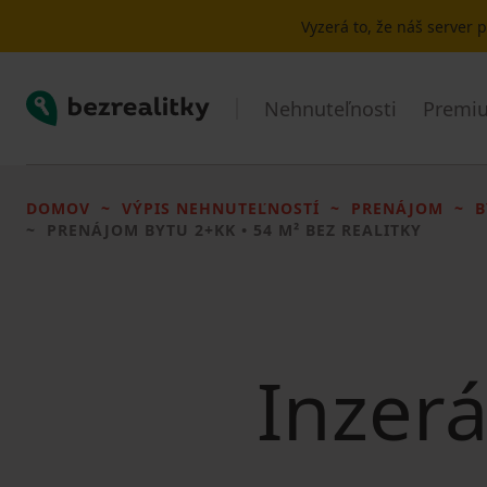
Vyzerá to, že náš server
Bezrealitky
Nehnuteľnosti
Premiu
DOMOV
VÝPIS NEHNUTEĽNOSTÍ
PRENÁJOM
B
PRENÁJOM BYTU
2+KK • 54 M² BEZ REALITKY
Inzerá