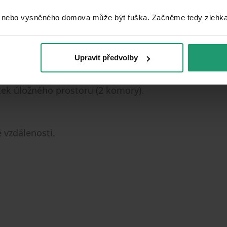
 nebo vysněného domova může být fuška. Začněme tedy zlehka, 
Upravit předvolby
čka, mikrovlnná trouba, rychlovarná konvice,
atek úložného prostoru (2 komory).
 vzdálenosti.