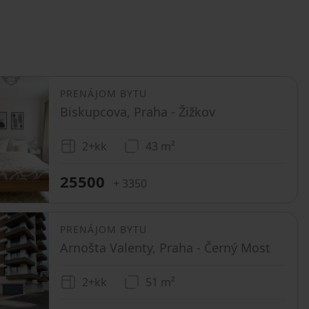
PRENÁJOM BYTU
Biskupcova, Praha - Žižkov
2+kk
43 m²
25500
+ 3350
PRENÁJOM BYTU
Arnošta Valenty, Praha - Černý Most
2+kk
51 m²