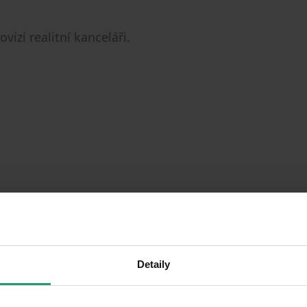
izi realitní kanceláři.
Detaily