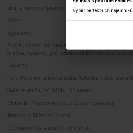
Souhlas s použitím cookies
Druhá komora (pracovna nebo úložný prostor)
Výběr perfektních nájemníků
Sklep
Vybavení:
Postel, sedací souprava, jídelní kout, lednice, my
pračka, vysavač, gril, přenosná klimatizace, dost
Lokalita:
Park Podvinní a cyklostezka Rokytka v docházkové
Galerie Harfa, OC Fénix, O2 arena.
Metro B – Palmovka nebo Českomoravská.
Tramvaj v blízkosti domu.
Centrum města cca 10–15 minut.