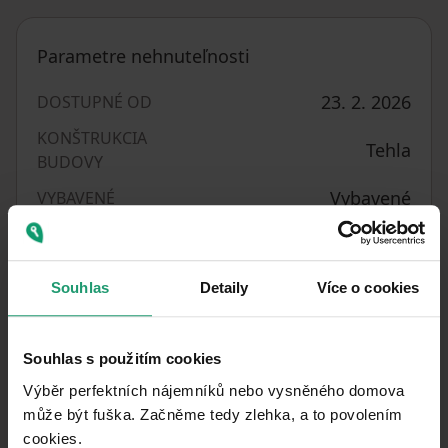
Parametre nehnuteľnosti
23. 2. 2026
DOSTUPNÉ OD
KONŠTRUKCIA
Tehla
BUDOVY
Vybavené
VYBAVENÉ
670896
ČÍSLO INZERÁTU
D - Menej
Souhlas
Detaily
Více o cookies
PENB
hospodárne
40
m²
ÚŽITKOVÁ PLOCHA
Souhlas s použitím cookies
Veľmi dobrý
STAV
Výběr perfektních nájemníků nebo vysněného domova
může být fuška. Začněme tedy zlehka, a to povolením
1+kk
DISPOZÍCIA
cookies.​