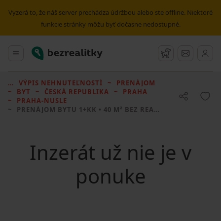
Vyzerá to, že náš server prechádza údržbou alebo ste offline. Niektoré
funkcie stránky môžu byť dočasne nedostupné.
Bezrealitky
Hlavné menu
Strážny pes
Správy
VÝPIS NEHNUTEĽNOSTÍ
PRENÁJOM
BYT
ČESKÁ REPUBLIKA
PRAHA
PRAHA-NUSLE
PRENÁJOM BYTU
1+KK • 40 M² BEZ REALITKY
Inzerát už nie je v
ponuke