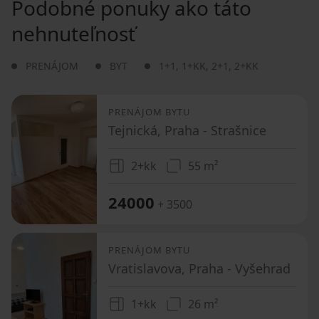
Podobné ponuky ako táto
nehnuteľnosť
PRENÁJOM
BYT
1+1
,
1+KK
,
2+1
,
2+KK
PRENÁJOM BYTU
Tejnická, Praha - Strašnice
2+kk
55 m²
24000
+ 3500
PRENÁJOM BYTU
Vratislavova, Praha - Vyšehrad
1+kk
26 m²