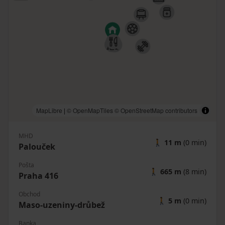
MapLibre
|
© OpenMapTiles
© OpenStreetMap contributors
MHD
🚶
11 m
(0 min)
Palouček
Pošta
🚶
665 m
(8 min)
Praha 416
Obchod
🚶
5 m
(0 min)
Maso-uzeniny-drůbež
Banka