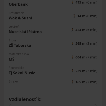
🚶
495 m
(6 min)
Oberbank
Reštaurácia
🚶
14 m
(0 min)
Wok & Sushi
Lekáreň
🚶
424 m
(5 min)
Nuselská lékárna
Škola
🚶
265 m
(3 min)
ZŠ Táborská
Materská škola
🚶
604 m
(7 min)
MŠ
Športovisko
🚶
239 m
(3 min)
TJ Sokol Nusle
Ihrisko
🚶
165 m
(2 min)
Vzdialenosť k
: