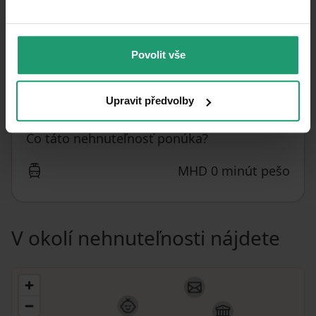
5. poschodie
POSCHODIE
Osobné
VLASTNÍCTVO
Povolit vše
Tichá lokalita
UMIESTNENIE
2
500 CZK
/ m
CENA ZA JEDNOTKU
Upravit předvolby
Čo táto nehnuteľnosť ponúka?
MHD 0 minút pešo
V okolí nehnuteľnosti nájdete