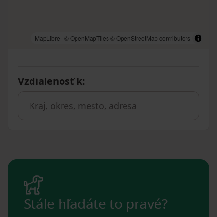
MapLibre
|
© OpenMapTiles
© OpenStreetMap contributors
Vzdialenosť k
:
Stále hľadáte to pravé?