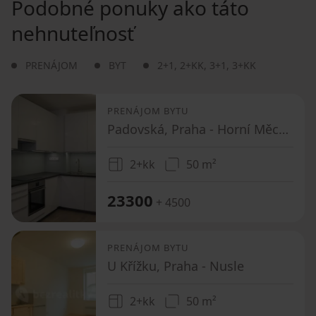
Podobné ponuky ako táto
nehnuteľnosť
PRENÁJOM
BYT
2+1
,
2+KK
,
3+1
,
3+KK
PRENÁJOM BYTU
Padovská, Praha - Horní Měcholupy
2+kk
50 m²
23300
+ 4500
PRENÁJOM BYTU
U Křížku, Praha - Nusle
2+kk
50 m²