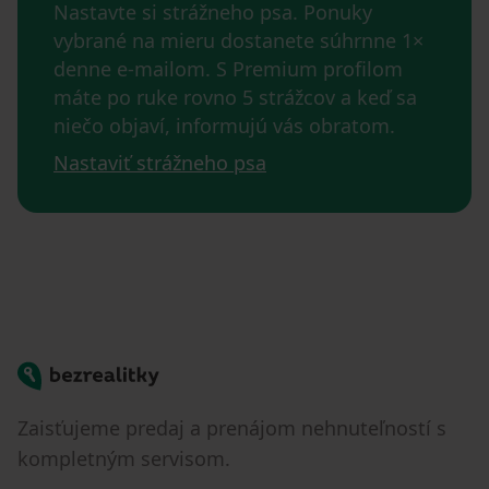
Nastavte si strážneho psa. Ponuky
vybrané na mieru dostanete súhrnne 1×
denne e-mailom. S Premium profilom
máte po ruke rovno 5 strážcov a keď sa
niečo objaví, informujú vás obratom.
Nastaviť strážneho psa
Bezrealitky
Zaisťujeme predaj a prenájom nehnuteľností s
kompletným servisom.