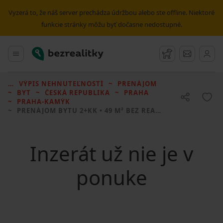
Vyzerá to, že náš server prechádza údržbou alebo ste offline. Niektoré
funkcie stránky môžu byť dočasne nedostupné.
Bezrealitky
Hlavné menu
Strážny pes
Správy
VÝPIS NEHNUTEĽNOSTÍ
PRENÁJOM
BYT
ČESKÁ REPUBLIKA
PRAHA
PRAHA-KAMÝK
PRENÁJOM BYTU
2+KK • 49 M² BEZ REALITKY
Inzerát už nie je v
ponuke