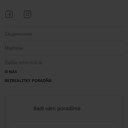
Bezrealitky na Facebooku
Bezrealitky na Instagrame
Záujemcovia
Majitelia
Ďalšie informácie
O NÁS
BEZREALITKY PORADŇA
Radi vám poradíme