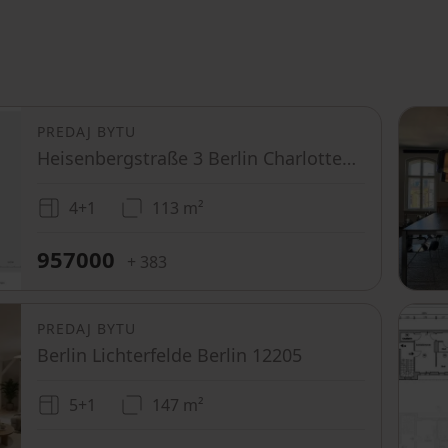
PREDAJ BYTU
Heisenbergstraße 3 Berlin Charlottenburg Berlin 10587
4+1
113 m²
957000
+ 383
PREDAJ BYTU
Berlin Lichterfelde Berlin 12205
5+1
147 m²