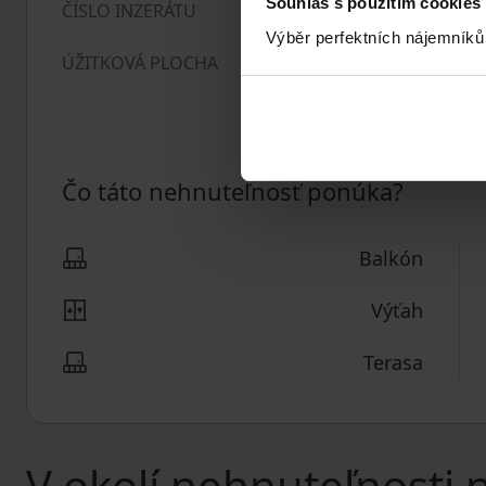
Souhlas s použitím cookies
1021386
ČÍSLO INZERÁTU
Výběr perfektních nájemníků
210
m²
ÚŽITKOVÁ PLOCHA
Čo táto nehnuteľnosť ponúka?
Balkón
Výťah
Terasa
V okolí nehnuteľnosti 