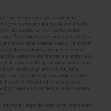
atom nadzemnom podlaží sa vyznačuje
m štyroch izieb ponúka byt nielen kúpeľňu,
výťah vás dopravi až do 4. nadzemného
rovia. Čo sa týka vykurovania bytu, ktorý sa
plynové podlažné kúrenie. Neskôr je možné
40 m²) láka na oddych a čerpanie slnečnej
icykle, krabice alebo iné veci na uloženie je
e. K dispozícii máte aj zabudovanú kuchyňu.
bytov využívajú priamo ich majitelia.
), z ktorej je 360-stupňový výhľad na Berlín
k dispozícii). Okrem toho sa tu získava
 už schválená a financie boli vložené (preto
%).
st, priamo pri legendárnom Kurfürstendamm