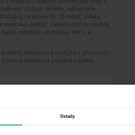
sú k dispozícii niektoré autobusové linky a
siahnete rôznych lekárov, reštaurácie,
dostupný na bicykli do 10 minút. Vďaka
a mestskej diaľnici. Okrem toho tu nájdete
, barov, módnych obchodov, ihrísk a
, kvalitná zabudovaná kuchyňa s granitovým
 korková parketová podlaha v spálni.
8. 8. 2026
DOSTUPNÉ OD
Detaily
5. poschodie
POSCHODIE