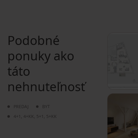
Podobné
ponuky ako
táto
nehnuteľnosť
PREDAJ
BYT
4+1
,
4+KK
,
5+1
,
5+KK