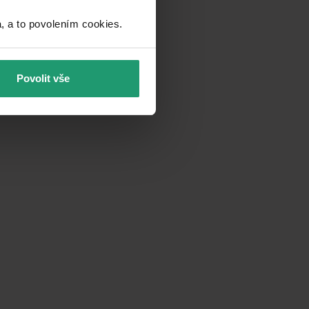
a to povolením cookies.​
Povolit vše