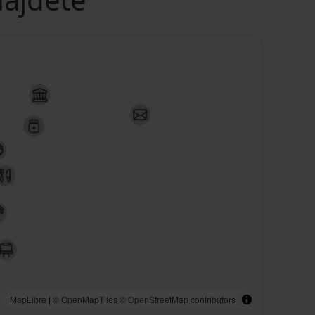
MapLibre
|
© OpenMapTiles
© OpenStreetMap contributors