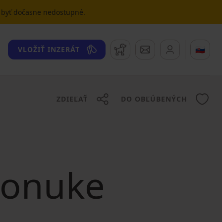
u byť dočasne nedostupné.
Strážny pes
Správy
🇸🇰
VLOŽIŤ INZERÁT
ZDIEĽAŤ
DO OBĽÚBENÝCH
 ponuke