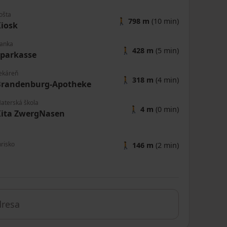
ošta
🚶
798 m
(10 min)
iosk
anka
🚶
428 m
(5 min)
parkasse
ekáreň
🚶
318 m
(4 min)
Brandenburg-Apotheke
aterská škola
🚶
4 m
(0 min)
Kita ZwergNasen
hrisko
🚶
146 m
(2 min)