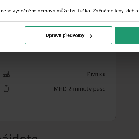
F - veľmi
PENB
 nebo vysněného domova může být fuška. Začněme tedy zlehka, 
nehospodárne
CENA ZA
2
5 666,67 €
/ m
JEDNOTKU
Upravit předvolby
Pivnica
MHD 2 minúty pešo
nájdete