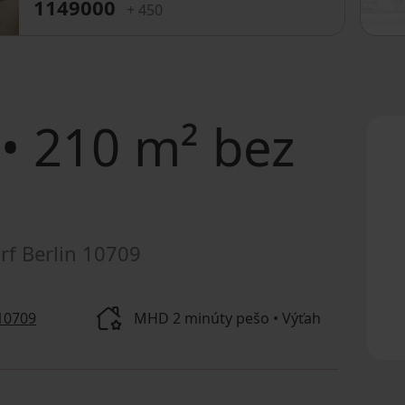
1149000
+ 450
• 210 m² bez
rf Berlin 10709
 10709
MHD 2 minúty pešo • Výťah