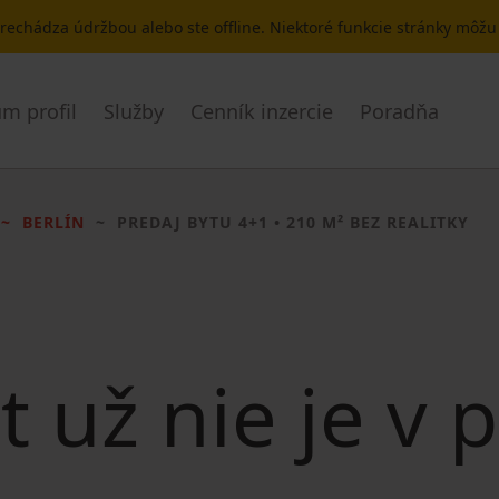
 prechádza údržbou alebo ste offline. Niektoré funkcie stránky môž
m profil
Služby
Cenník inzercie
Poradňa
BERLÍN
PREDAJ BYTU
4+1 • 210 M² BEZ REALITKY
t už nie je v