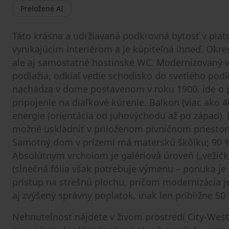
Preložené AI
Táto krásna a udržiavaná podkrovná bytosť v pi
vynikajúcim interiérom a je kúpiteľná ihneď. Okre
ale aj samostatné hostinské WC. Modernizovaný 
podlažia, odkiaľ vedie schodisko do svetlého podk
nachádza v dome postavenom v roku 1900, ide o 
pripojenie na diaľkové kúrenie. Balkon (viac ako 
energie (orientácia od juhovýchodu až po západ). B
možné uskladniť v priloženom pivničnom priestor
Samotný dom v prízemí má materskú škôlku; 90 % 
Absolútnym vrcholom je galériová úroveň („vežička“
(slnečná fólia však potrebuje výmenu – ponuka je 
prístup na strešnú plochu, pričom modernizácia je
aj zvýšený správny poplatok, inak len približne 50 
Nehnuteľnosť nájdete v živom prostredí City-We