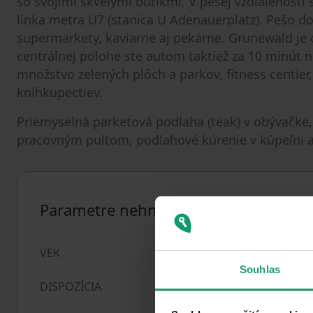
so svojimi skvelými butikmi. V pešej vzdialenosti 
linka metra U7 (stanica U Adenauerplatz). Pešo do
supermarkety, kaviarne aj pekárne. Grunewald je 
centrálnej polohe ste autom taktiež za 10 minút n
množstvo zelených plôch a parkov, fitness centier
kníhkupectiev.
Priemyselná parketová podlaha (teak) v obývačke
pracovným pultom, podlahové kúrenie v kúpeľni a
Parametre nehnuteľnosti
Nad 50 rokov
VEK
Souhlas
4+1
DISPOZÍCIA