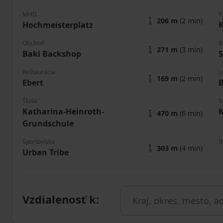
MHD
P
🚶
206 m
(2 min)
Hochmeisterplatz
K
Obchod
B
🚶
271 m
(3 min)
Baki Backshop
S
Reštaurácia
L
🚶
169 m
(2 min)
Ebert
Škola
M
Katharina-Heinroth-
🚶
470 m
(6 min)
Grundschule
Športovisko
I
🚶
303 m
(4 min)
Urban Tribe
Vzdialenosť k
: