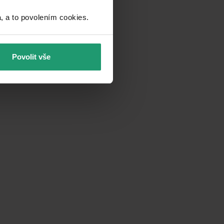
a to povolením cookies.​
Povolit vše