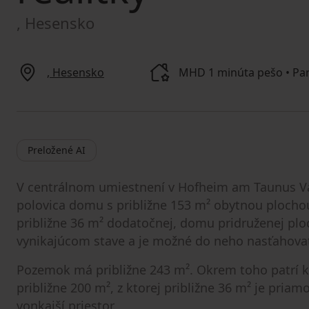
, Hesensko
, Hesensko
MHD 1 minúta pešo • Par
Preložené AI
V centrálnom umiestnení v Hofheim am Taunus V
polovica domu s približne 153 m² obytnou plochou
približne 36 m² dodatočnej, domu pridruženej plo
vynikajúcom stave a je možné do neho nasťahovať
Pozemok má približne 243 m². Okrem toho patrí k
približne 200 m², z ktorej približne 36 m² je pri
vonkajší priestor.