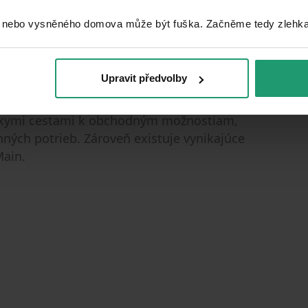
 nebo vysněného domova může být fuška. Začněme tedy zlehka, 
ie a lokalitu do atraktívneho celkového
Upravit předvolby
rátkymi cestami k obchodným možnostiam,
ých potrieb. Zároveň existuje vynikajúce
Main.