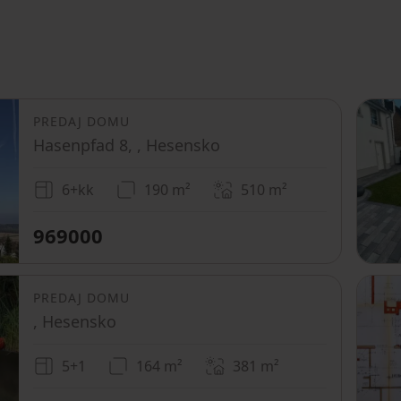
PREDAJ DOMU
Hasenpfad 8, , Hesensko
6+kk
190 m²
510
m²
969000
PREDAJ DOMU
, Hesensko
5+1
164 m²
381
m²