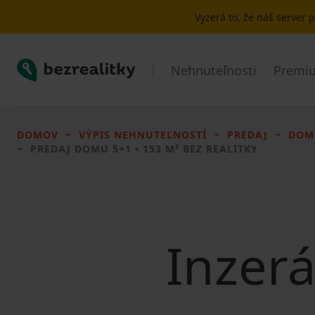
Vyzerá to, že náš server
Bezrealitky
Nehnuteľnosti
Premiu
DOMOV
VÝPIS NEHNUTEĽNOSTÍ
PREDAJ
DOM
PREDAJ DOMU
5+1 • 153 M² BEZ REALITKY
Inzerá