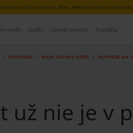
 prechádza údržbou alebo ste offline. Niektoré funkcie stránky môž
m profil
Služby
Cenník inzercie
Poradňa
HESENSKO
MAIN-TAUNUS-KREIS
HOFHEIM AM 
t už nie je v