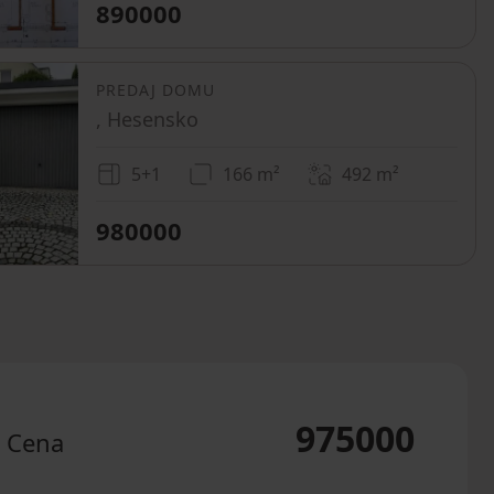
890000
PREDAJ DOMU
, Hesensko
5+1
166 m²
492
m²
980000
975000
Cena