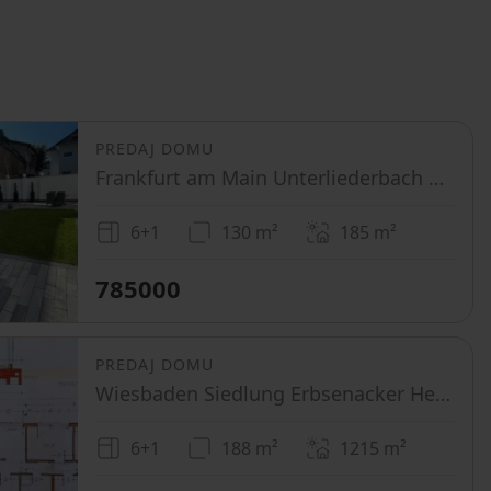
PREDAJ DOMU
Frankfurt am Main Unterliederbach Hessen 65929
6+1
130 m²
185
m²
785000
PREDAJ DOMU
Wiesbaden Siedlung Erbsenacker Hessen 65207
6+1
188 m²
1215
m²