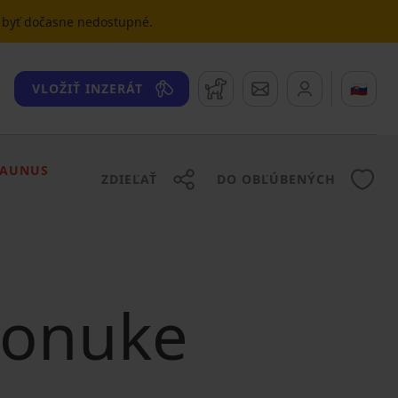
u byť dočasne nedostupné.
Strážny pes
Správy
🇸🇰
VLOŽIŤ INZERÁT
TAUNUS
ZDIEĽAŤ
DO OBĽÚBENÝCH
 ponuke