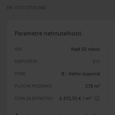
Tel: 015112181364
Parametre nehnuteľnosti
Nad 50 rokov
VEK
5+1
DISPOZÍCIA
B - Veľmi úsporné
PENB
278
m²
PLOCHA POZEMKU
2
6 372,55 €
/ m
CENA ZA JEDNOTKU