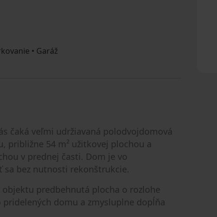
kovanie • Garáž
ás čaká veľmi udržiavaná polodvojdomová
, približne 54 m² užitkovej plochou a
chou v prednej časti. Dom je vo
 sa bez nutnosti rekonštrukcie.
 objektu predbehnutá plocha o rozlohe
amo pridelených domu a zmysluplne dopĺňa