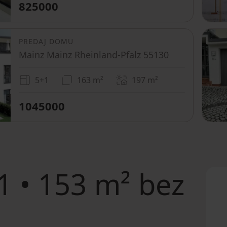
825000
PREDAJ DOMU
Mainz Mainz Rheinland-Pfalz 55130
5+1
163 m²
197
m²
1045000
 • 153 m² bez