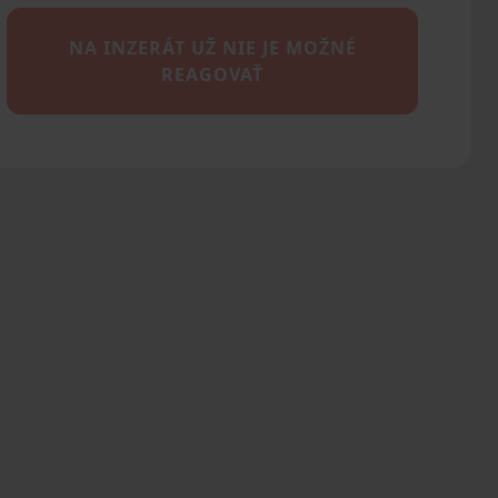
NA INZERÁT UŽ NIE JE MOŽNÉ
REAGOVAŤ