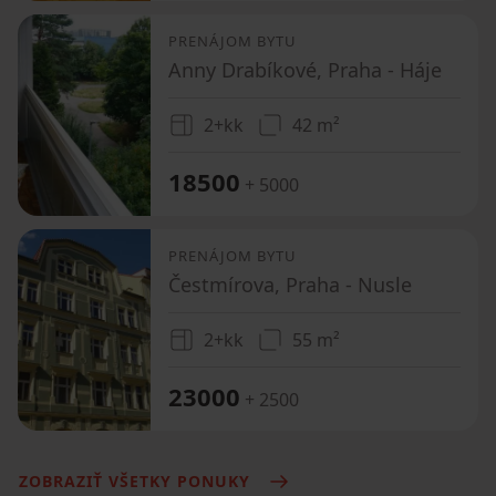
PRENÁJOM BYTU
Anny Drabíkové, Praha - Háje
2+kk
42 m²
18500
+ 5000
PRENÁJOM BYTU
Čestmírova, Praha - Nusle
2+kk
55 m²
23000
+ 2500
ZOBRAZIŤ VŠETKY PONUKY