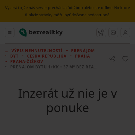
Vyzerá to, že náš server prechádza údržbou alebo ste offline. Niektoré
funkcie stránky môžu byť dočasne nedostupné.
Bezrealitky
Hlavné menu
Strážny pes
Správy
VÝPIS NEHNUTEĽNOSTÍ
PRENÁJOM
BYT
ČESKÁ REPUBLIKA
PRAHA
PRAHA-ŽIŽKOV
PRENÁJOM BYTU
1+KK • 37 M² BEZ REALITKY
Inzerát už nie je v
ponuke