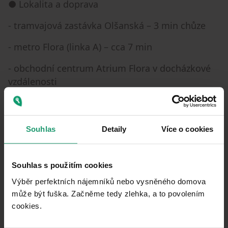
● Lokalita a doprava
- tramvajová zastávka Olšanská – 3 min chůze
- metro Flora (linka A) – cca 7 min
- obchodní centrum Atrium Flora v docházkové
vzdálenosti
- park Parukářka poblíž
● Podmínky
Souhlas
Detaily
Více o cookies
- 19 990 Kč / měsíc (1 osoba)
- 20 990 Kč / měsíc (2 osoby)
Souhlas s použitím cookies
Výběr perfektních nájemníků nebo vysněného domova
počáteční smlouva na 12 měsíců, poté
může být fuška. Začněme tedy zlehka, a to povolením
výpovědní lhůta 3 měsíce
cookies.​
● Měsíční náklady