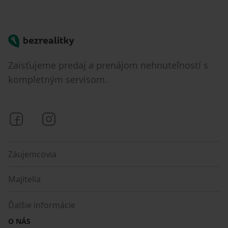
Bezrealitky
Zaisťujeme predaj a prenájom nehnuteľností s
kompletným servisom.
Bezrealitky na Facebooku
Bezrealitky na Instagrame
Záujemcovia
Majitelia
Ďalšie informácie
O NÁS