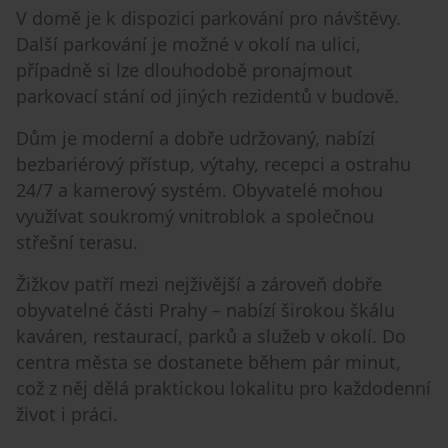
V domě je k dispozici parkování pro návštěvy.
Další parkování je možné v okolí na ulici,
případně si lze dlouhodobě pronajmout
parkovací stání od jiných rezidentů v budově.
Dům je moderní a dobře udržovaný, nabízí
bezbariérový přístup, výtahy, recepci a ostrahu
24/7 a kamerový systém. Obyvatelé mohou
využívat soukromý vnitroblok a společnou
střešní terasu.
Žižkov patří mezi nejživější a zároveň dobře
obyvatelné části Prahy – nabízí širokou škálu
kaváren, restaurací, parků a služeb v okolí. Do
centra města se dostanete během pár minut,
což z něj dělá praktickou lokalitu pro každodenní
život i práci.