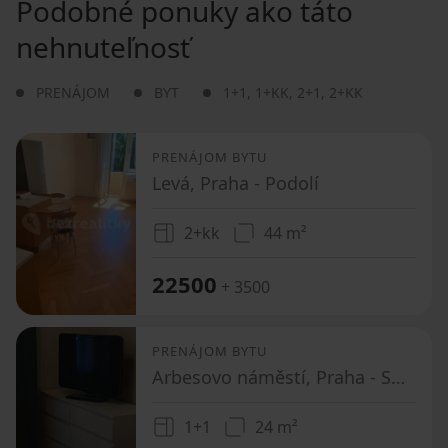
Podobné ponuky ako táto
nehnuteľnosť
PRENÁJOM
BYT
1+1
,
1+KK
,
2+1
,
2+KK
PRENÁJOM BYTU
Levá, Praha - Podolí
2+kk
44 m²
22500
+ 3500
PRENÁJOM BYTU
Arbesovo náměstí, Praha - Smíchov
1+1
24 m²