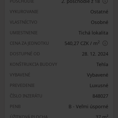
2. poschodie z 18
POSCHODIE
Ostatné
VYKUROVANIE
Osobné
VLASTNÍCTVO
Tichá lokalita
UMIESTNENIE
2
540,27 CZK
/ m
CENA ZA JEDNOTKU
28. 12. 2024
DOSTUPNÉ OD
Tehla
KONŠTRUKCIA BUDOVY
Vybavené
VYBAVENÉ
Luxusné
PREVEDENIE
848027
ČÍSLO INZERÁTU
B - Veľmi úsporné
PENB
37
m²
ÚŽITKOVÁ PLOCHA