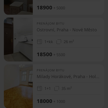
18900
+ 5000
PRENÁJOM BYTU
Ostrovní, Praha - Nové Město
1+kk
26 m²
18500
+ 5500
PRENÁJOM BYTU
Milady Horákové, Praha - Holešovice
1+1
35 m²
18000
+ 1000