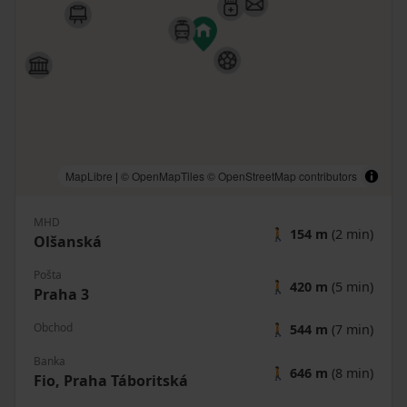
MapLibre
|
© OpenMapTiles
© OpenStreetMap contributors
MHD
🚶
154 m
(2 min)
Olšanská
Pošta
🚶
420 m
(5 min)
Praha 3
Obchod
🚶
544 m
(7 min)
Banka
🚶
646 m
(8 min)
Fio, Praha Táboritská