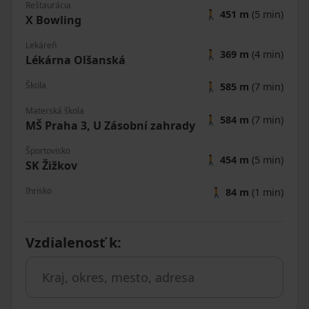
Reštaurácia
🚶
451 m
(5 min)
X Bowling
Lekáreň
🚶
369 m
(4 min)
Lékárna Olšanská
Škola
🚶
585 m
(7 min)
Materská škola
🚶
584 m
(7 min)
MŠ Praha 3, U Zásobní zahrady
Športovisko
🚶
454 m
(5 min)
SK Žižkov
Ihrisko
🚶
84 m
(1 min)
Vzdialenosť k
: