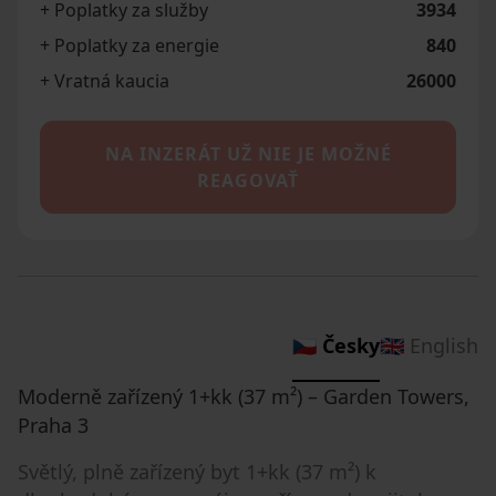
+ Poplatky za služby
3934
+ Poplatky za energie
840
+ Vratná kaucia
26000
NA INZERÁT UŽ NIE JE MOŽNÉ
REAGOVAŤ
🇨🇿 Česky
🇬🇧 English
Moderně zařízený 1+kk (37 m²) – Garden Towers,
Praha 3
Světlý, plně zařízený byt 1+kk (37 m²) k