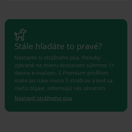
Stále hľadáte to pravé?
Nastavte si strážneho psa. Ponuky
vybrané na mieru dostanete súhrnne 1×
denne e-mailom. S Premium profilom
máte po ruke rovno 5 strážcov a keď sa
niečo objaví, informujú vás obratom.
Nastaviť strážneho psa