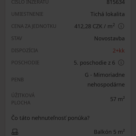
815634
ČÍSLO INZERÁTU
Tichá lokalita
UMIESTNENIE
2
412,28 CZK
/ m
CENA ZA JEDNOTKU
Novostavba
STAV
2+kk
DISPOZÍCIA
5. poschodie z 6
POSCHODIE
G - Mimoriadne
PENB
nehospodárne
ÚŽITKOVÁ
57
m²
PLOCHA
Čo táto nehnuteľnosť ponúka?
Balkón 5 m²