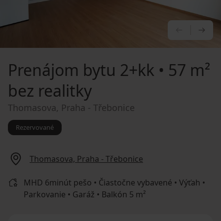
PREDCHÁ
NA
Prenájom bytu
2+kk • 57 m²
bez realitky
Thomasova, Praha - Třebonice
Rezervované
Thomasova, Praha - Třebonice
MHD 6minút pešo • Čiastočne vybavené • Výťah •
Parkovanie • Garáž • Balkón 5 m²