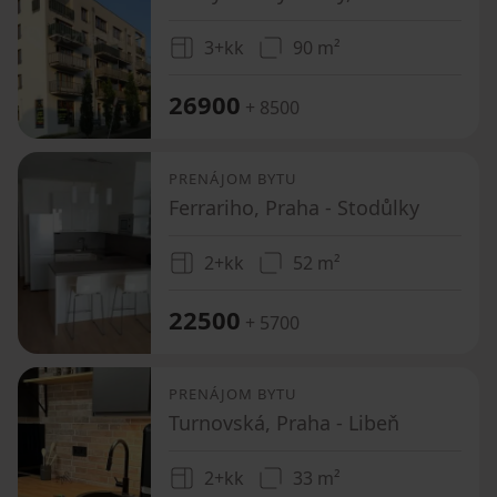
3+kk
90 m²
26900
+ 8500
PRENÁJOM BYTU
Ferrariho, Praha - Stodůlky
2+kk
52 m²
22500
+ 5700
PRENÁJOM BYTU
Turnovská, Praha - Libeň
2+kk
33 m²