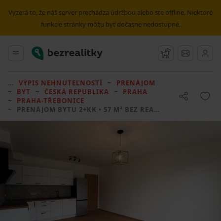
Vyzerá to, že náš server prechádza údržbou alebo ste offline. Niektoré
funkcie stránky môžu byť dočasne nedostupné.
Bezrealitky
Hlavné menu
Strážny pes
Správy
VÝPIS NEHNUTEĽNOSTÍ
PRENÁJOM
BYT
ČESKÁ REPUBLIKA
PRAHA
PRAHA-TŘEBONICE
PRENÁJOM BYTU
2+KK • 57 M² BEZ REALITKY