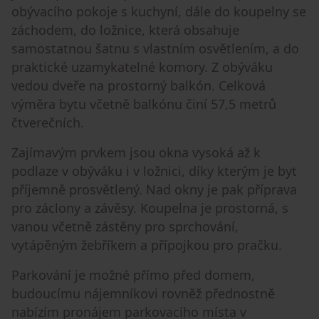
obývacího pokoje s kuchyní, dále do koupelny se
záchodem, do ložnice, která obsahuje
samostatnou šatnu s vlastním osvětlením, a do
praktické uzamykatelné komory. Z obýváku
vedou dveře na prostorný balkón. Celková
výměra bytu včetně balkónu činí 57,5 metrů
čtverečních.
Zajímavým prvkem jsou okna vysoká až k
podlaze v obýváku i v ložnici, díky kterým je byt
příjemně prosvětlený. Nad okny je pak příprava
pro záclony a závěsy. Koupelna je prostorná, s
vanou včetně zástěny pro sprchování,
vytápěným žebříkem a přípojkou pro pračku.
Parkování je možné přímo před domem,
budoucímu nájemníkovi rovněž přednostně
nabízím pronájem parkovacího místa v