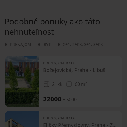
Podobné ponuky ako táto
nehnuteľnosť
PRENÁJOM
BYT
2+1
,
2+KK
,
3+1
,
3+KK
PRENÁJOM BYTU
Božejovická, Praha - Libuš
2+kk
60 m²
22000
+ 5000
PRENÁJOM BYTU
Elišky Přemyslovny, Praha - Zbraslav