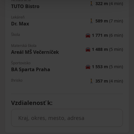
🚶
322 m
(4 min)
TUTO Bistro
Lekáreň
🚶
589 m
(7 min)
Dr. Max
Škola
🚘
1 771 m
(6 min)
Materská škola
🚘
1 488 m
(5 min)
Areál MŠ Večerníček
Športovisko
🚘
1 553 m
(5 min)
BA Sparta Praha
Ihrisko
🚶
357 m
(4 min)
Vzdialenosť k
: