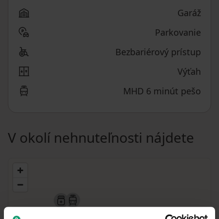
Garáž
Parkovanie
Bezbariérový prístup
Výťah
MHD 6 minút pešo
V okolí nehnuteľnosti nájdete