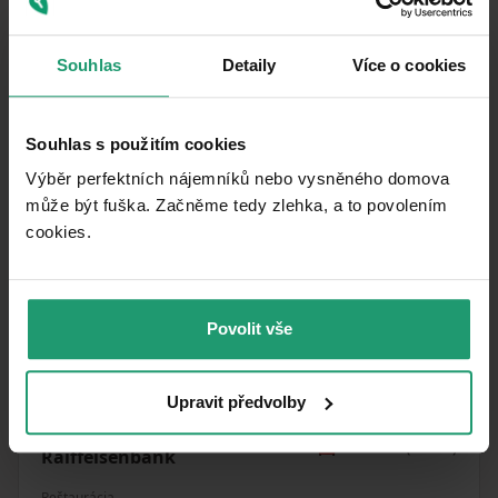
Souhlas
Detaily
Více o cookies
Souhlas s použitím cookies
Výběr perfektních nájemníků nebo vysněného domova
MapLibre
|
© OpenMapTiles
© OpenStreetMap contributors
může být fuška. Začněme tedy zlehka, a to povolením
cookies.​
MHD
🚶
520 m
(6 min)
Obchodní centrum Zličín
Pošta
🚶
781 m
(9 min)
Praha 515
Povolit vše
Obchod
🚶
248 m
(3 min)
Potraviny
Upravit předvolby
Banka
🚘
3 675 m
(8 min)
Raiffeisenbank
Reštaurácia