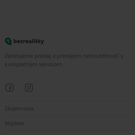
Bezrealitky
Zaisťujeme predaj a prenájom nehnuteľností s
kompletným servisom.
Bezrealitky na Facebooku
Bezrealitky na Instagrame
Záujemcovia
Majitelia