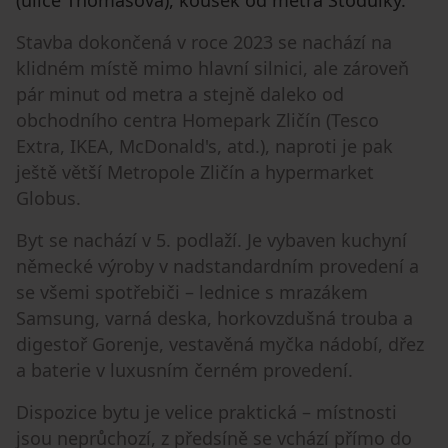
(ulice Thomasova), kousek od metra Stodůlky.
Stavba dokončená v roce 2023 se nachází na
klidném místě mimo hlavní silnici, ale zároveň
pár minut od metra a stejně daleko od
obchodního centra Homepark Zličín (Tesco
Extra, IKEA, McDonald's, atd.), naproti je pak
ještě větší Metropole Zličín a hypermarket
Globus.
Byt se nachází v 5. podlaží. Je vybaven kuchyní
německé výroby v nadstandardním provedení a
se všemi spotřebiči – lednice s mrazákem
Samsung, varná deska, horkovzdušná trouba a
digestoř Gorenje, vestavěná myčka nádobí, dřez
a baterie v luxusním černém provedení.
Dispozice bytu je velice praktická – místnosti
jsou neprůchozí, z předsíně se vchází přímo do