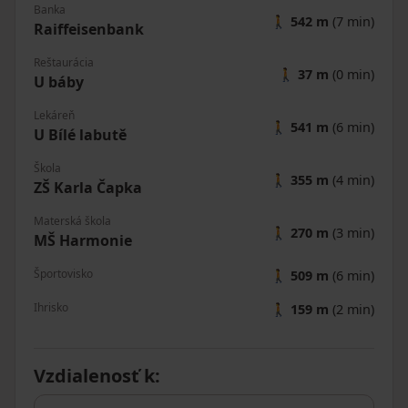
Banka
🚶
542 m
(7 min)
Raiffeisenbank
Reštaurácia
🚶
37 m
(0 min)
U báby
Lekáreň
🚶
541 m
(6 min)
U Bílé labutě
Škola
🚶
355 m
(4 min)
ZŠ Karla Čapka
Materská škola
🚶
270 m
(3 min)
MŠ Harmonie
Športovisko
🚶
509 m
(6 min)
Ihrisko
🚶
159 m
(2 min)
Vzdialenosť k
: