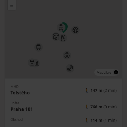
MapLibre
MHD
🚶
147 m
(2 min)
Tolstého
Pošta
🚶
766 m
(9 min)
Praha 101
Obchod
🚶
114 m
(1 min)