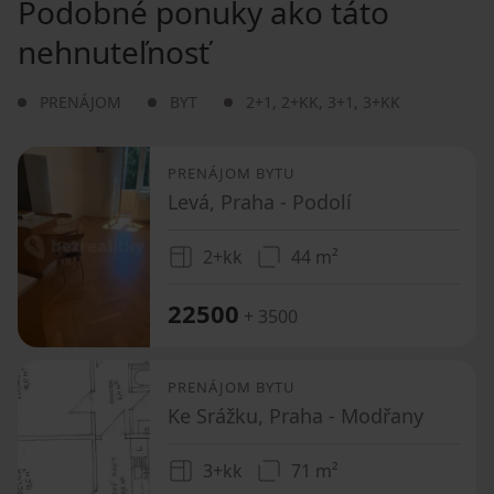
Podobné ponuky ako táto
nehnuteľnosť
PRENÁJOM
BYT
2+1
,
2+KK
,
3+1
,
3+KK
PRENÁJOM BYTU
Levá, Praha - Podolí
2+kk
44 m²
22500
+ 3500
PRENÁJOM BYTU
Ke Srážku, Praha - Modřany
3+kk
71 m²