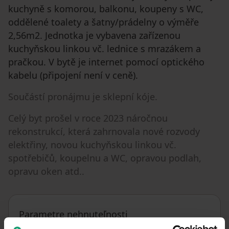
kuchyně s komorou, balkonu, koupeny s WC,
oddělené toalety a šatny/prádelny o výměře
2,56m2. Jednotka je vybavena zařízenou
kuchyňskou linkou vč. lednice s mrazákem a
pračkou. V bytě je internet pomocí optického
kabelu (připojení není v ceně).
Součástí pronájmu je sklepní kóje.
Celý byt prošel v roce 2023 náročnou
rekonstrukcí, která zahrnovala nové rozvody
elektřiny, novou kuchyňskou linkou vč.
spotřebičů, koupelnu a WC, opravou podlah,
opravu oken atd..
Parametre nehnuteľnosti