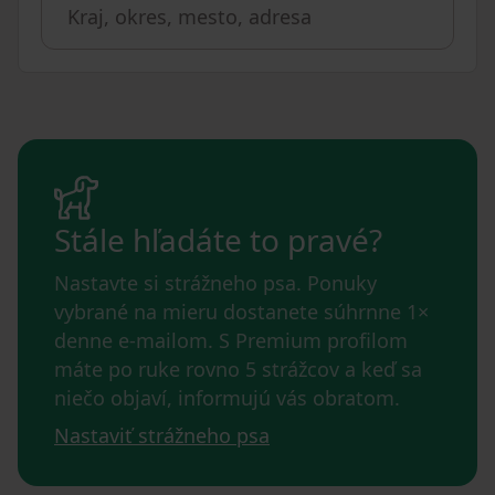
Stále hľadáte to pravé?
Nastavte si strážneho psa. Ponuky
vybrané na mieru dostanete súhrnne 1×
denne e-mailom. S Premium profilom
máte po ruke rovno 5 strážcov a keď sa
niečo objaví, informujú vás obratom.
Nastaviť strážneho psa