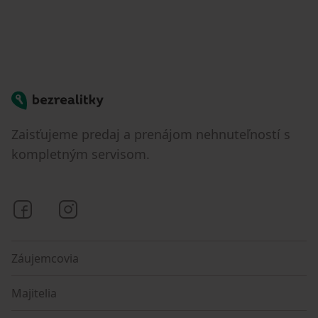
Bezrealitky
Zaisťujeme predaj a prenájom nehnuteľností s
kompletným servisom.
Bezrealitky na Facebooku
Bezrealitky na Instagrame
Záujemcovia
Majitelia