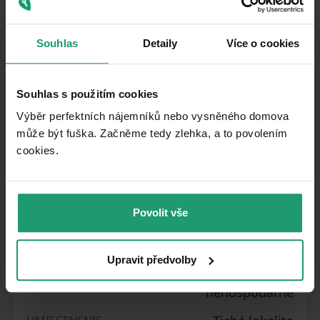
26. 1. 2023
DOSTUPNÉ OD
Tehla
KONŠTRUKCIA BUDOVY
Souhlas
Detaily
Více o cookies
Čiastočne
VYBAVENÉ
Souhlas s použitím cookies
762447
ČÍSLO INZERÁTU
Výběr perfektních nájemníků nebo vysněného domova
Interiér
REKONŠTRUKCIA
může být fuška. Začněme tedy zlehka, a to povolením
cookies.​
85
m²
ÚŽITKOVÁ PLOCHA
Veľmi dobrý
STAV
2+1
DISPOZÍCIA
Povolit vše
2. poschodie z 6
POSCHODIE
Upravit předvolby
G - Mimoriadne
PENB
nehospodárne