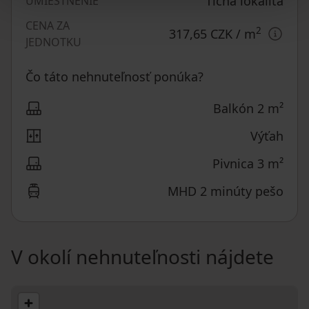
Tichá lokalita
UMIESTNENIE
CENA ZA
2
317,65 CZK
/ m
JEDNOTKU
Čo táto nehnuteľnosť ponúka?
Balkón 2 m²
Výťah
Pivnica 3 m²
MHD 2 minúty pešo
V okolí nehnuteľnosti nájdete