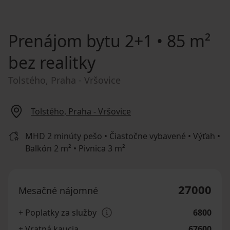
Prenájom bytu
2+1 • 85 m²
bez realitky
Tolstého, Praha - Vršovice
Tolstého, Praha - Vršovice
MHD 2 minúty pešo • Čiastočne vybavené • Výťah •
Balkón 2 m² • Pivnica 3 m²
27000
Mesačné nájomné
+ Poplatky za služby
6800
+ Vratná kaucia
67600