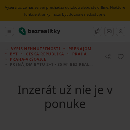
Vyzerá to, že náš server prechádza údržbou alebo ste offline. Niektoré
funkcie stránky môžu byť dočasne nedostupné.
Bezrealitky
Hlavné menu
Strážny pes
Správy
VÝPIS NEHNUTEĽNOSTÍ
PRENÁJOM
BYT
ČESKÁ REPUBLIKA
PRAHA
PRAHA-VRŠOVICE
PRENÁJOM BYTU
2+1 • 85 M² BEZ REALITKY
Inzerát už nie je v
ponuke