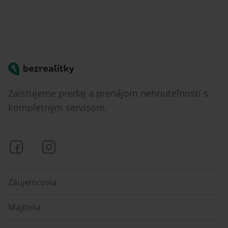
Bezrealitky
Zaisťujeme predaj a prenájom nehnuteľností s
kompletným servisom.
Bezrealitky na Facebooku
Bezrealitky na Instagrame
Záujemcovia
Majitelia