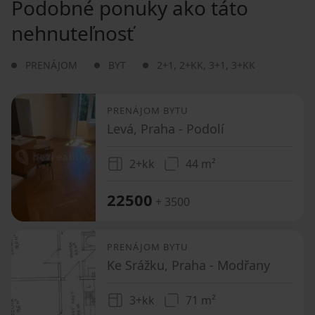
Podobné ponuky ako táto
nehnuteľnosť
PRENÁJOM
BYT
2+1
,
2+KK
,
3+1
,
3+KK
PRENÁJOM BYTU
Levá, Praha - Podolí
2+kk
44 m²
22500
+ 3500
PRENÁJOM BYTU
Ke Srážku, Praha - Modřany
3+kk
71 m²