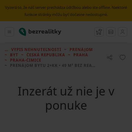
Vyzerá to, že náš server prechádza údržbou alebo ste offline. Niektoré
funkcie stránky môžu byť dočasne nedostupné.
Bezrealitky
Hlavné menu
Strážny pes
Správy
VÝPIS NEHNUTEĽNOSTÍ
PRENÁJOM
BYT
ČESKÁ REPUBLIKA
PRAHA
PRAHA-ČIMICE
PRENÁJOM BYTU
2+KK • 49 M² BEZ REALITKY
Inzerát už nie je v
ponuke