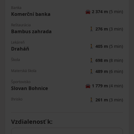
Banka
🚘
2 374 m
(5 min)
Komerční banka
Reštaurácia
🚶
276 m
(3 min)
Bambus zahrada
Lekáreň
🚶
405 m
(5 min)
Draháň
Škola
🚶
698 m
(8 min)
Materská škola
🚶
489 m
(6 min)
Športovisko
🚘
1 779 m
(4 min)
Slovan Bohnice
Ihrisko
🚶
261 m
(3 min)
Vzdialenosť k
: