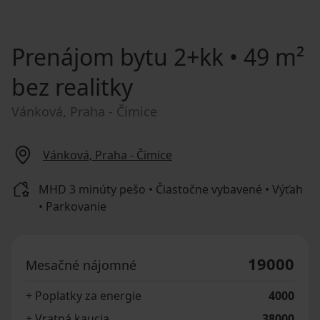
Prenájom bytu
2+kk • 49 m²
bez realitky
Vánková, Praha - Čimice
Vánková, Praha - Čimice
MHD 3 minúty pešo • Čiastočne vybavené • Výťah
• Parkovanie
19000
Mesačné nájomné
+ Poplatky za energie
4000
+ Vratná kaucia
38000