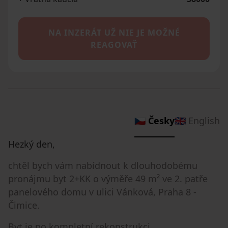
NA INZERÁT UŽ NIE JE MOŽNÉ
REAGOVAŤ
🇨🇿 Česky
🇬🇧 English
Hezký den,
chtěl bych vám nabídnout k dlouhodobému
pronájmu byt 2+KK o výměře 49 m² ve 2. patře
panelového domu v ulici Vánková, Praha 8 -
Čimice.
Byt je po kompletní rekonstrukci.