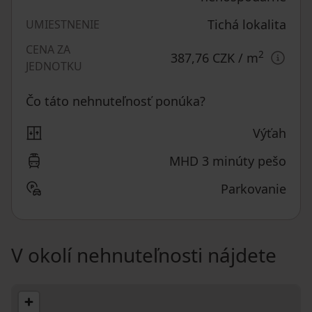
Tichá lokalita
UMIESTNENIE
CENA ZA
2
387,76 CZK
/ m
JEDNOTKU
Čo táto nehnuteľnosť ponúka?
Výťah
MHD 3 minúty pešo
Parkovanie
V okolí nehnuteľnosti nájdete