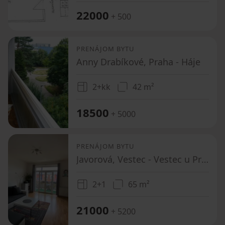
22000
+ 500
PRENÁJOM BYTU
Anny Drabíkové, Praha - Háje
2+kk
42 m²
18500
+ 5000
PRENÁJOM BYTU
Javorová, Vestec - Vestec u Prahy, Středočeský kraj
2+1
65 m²
21000
+ 5200