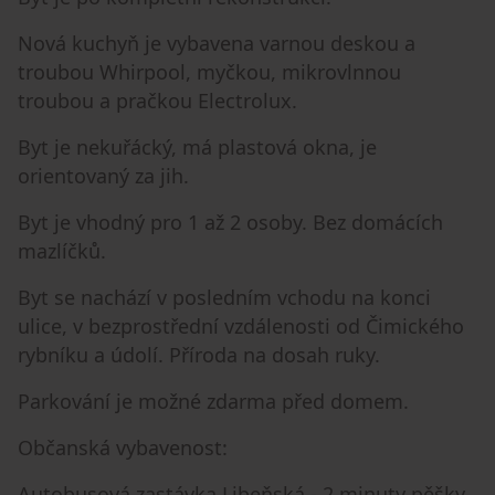
Nová kuchyň je vybavena varnou deskou a
troubou Whirpool, myčkou, mikrovlnnou
troubou a pračkou Electrolux.
Byt je nekuřácký, má plastová okna, je
orientovaný za jih.
Byt je vhodný pro 1 až 2 osoby. Bez domácích
mazlíčků.
Byt se nachází v posledním vchodu na konci
ulice, v bezprostřední vzdálenosti od Čimického
rybníku a údolí. Příroda na dosah ruky.
Parkování je možné zdarma před domem.
Občanská vybavenost:
Autobusová zastávka Libeňská - 2 minuty pěšky