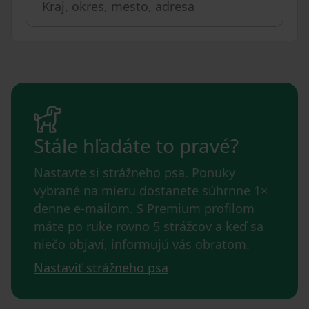
Stále hľadáte to pravé?
Nastavte si strážneho psa. Ponuky
vybrané na mieru dostanete súhrnne 1×
denne e-mailom. S Premium profilom
máte po ruke rovno 5 strážcov a keď sa
niečo objaví, informujú vás obratom.
Nastaviť strážneho psa