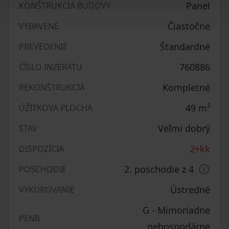
Panel
KONŠTRUKCIA BUDOVY
Čiastočne
VYBAVENÉ
Štandardné
PREVEDENIE
760886
ČÍSLO INZERÁTU
Kompletné
REKONŠTRUKCIA
49
m²
ÚŽITKOVÁ PLOCHA
Veľmi dobrý
STAV
2+kk
DISPOZÍCIA
2. poschodie z 4
POSCHODIE
Ústredné
VYKUROVANIE
G - Mimoriadne
PENB
nehospodárne