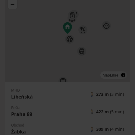
MapLibre
MHD
🚶
273 m
(3 min)
Libeňská
Pošta
🚶
422 m
(5 min)
Praha 89
Obchod
🚶
309 m
(4 min)
Žabka