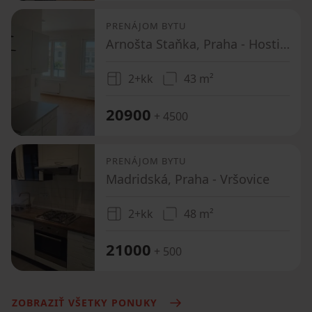
PRENÁJOM BYTU
Arnošta Staňka, Praha - Hostivař
2+kk
43 m²
20900
+ 4500
PRENÁJOM BYTU
Madridská, Praha - Vršovice
2+kk
48 m²
21000
+ 500
ZOBRAZIŤ VŠETKY PONUKY