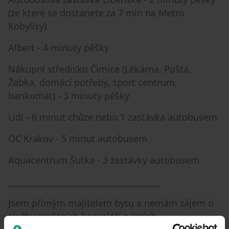
(ze které se dostanete za 7 min na Metro
Kobylisy)
Albert - 4 minuty pěšky
Nákupní středisko Čimice (Lékárna, Pošta,
Žabka, domácí potřeby, sport centrum,
bankomat) - 3 minuty pěšky
Lidl - 6 minut chůze nebo 1 zastávka autobusem
OC Krakov - 5 minut autobusem
Aquacentrum Šutka - 3 zastávky autobusem
_____________________________________
Jsem přímým majitelem bytu a nemám zájem o
služby realitních kanceláří a jiných