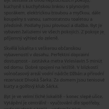
kuchyně s kuchyňskou linkou s plynovým
sporákem, elektrickou troubou a myčkou, dále
koupelny s vanou, samostatnou toaletou a
předsíně. Podlahy jsou plovoucí a dlažba. Byt je
vybaven žaluziemi ve všech pokojích. Z pokoje je
příjemný výhled do zeleně.
Skvělá lokalita s veškerou občanskou
vybaveností v dosahu. Perfektní dopravní
dostupnost - zastávka metra Veleslavín 5 minut
od domu. Dobré spojení na letiště. V blízkosti
volnočasový areál vodní nádrže Džbán a přírodní
rezervace Divoká Šárka. Za domem jsou tenisové
kurty a golfový klub Šárka.
Byt je ve velmi tiché lokalitě – konec slepé ulice.
Vytápění je centrální - vyučtování dle spotřeby,
voda studená a teplá – vodoměr, plyn –