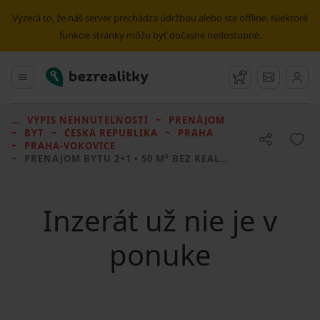
Vyzerá to, že náš server prechádza údržbou alebo ste offline. Niektoré
funkcie stránky môžu byť dočasne nedostupné.
Bezrealitky
Hlavné menu
Strážny pes
Správy
VÝPIS NEHNUTEĽNOSTÍ
PRENÁJOM
BYT
ČESKÁ REPUBLIKA
PRAHA
PRAHA-VOKOVICE
PRENÁJOM BYTU
2+1 • 50 M² BEZ REALITKY
Inzerát už nie je v
ponuke