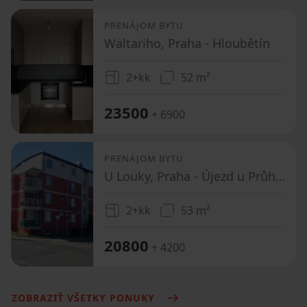
PRENÁJOM BYTU
Waltariho, Praha - Hloubětín
2+kk
52 m²
23500
+ 6900
PRENÁJOM BYTU
U Louky, Praha - Újezd u Průhonic
2+kk
53 m²
20800
+ 4200
ZOBRAZIŤ VŠETKY PONUKY