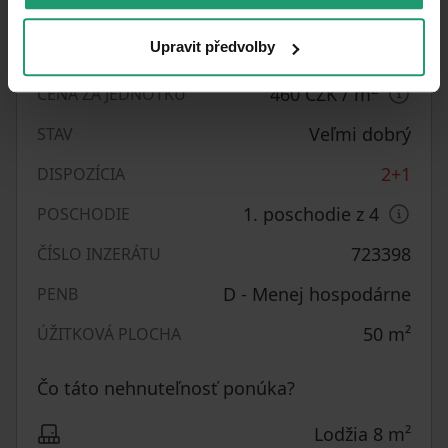
Osobné
VLASTNÍCTVO
Upravit předvolby
Tichá lokalita
UMIESTNENIE
2
460 CZK
/ m
CENA ZA JEDNOTKU
Veľmi dobrý
STAV
2+1
DISPOZÍCIA
1. poschodie z 4
POSCHODIE
723398
ČÍSLO INZERÁTU
D - Menej hospodárne
PENB
50
m²
ÚŽITKOVÁ PLOCHA
Čo táto nehnuteľnosť ponúka?
Lodžia 8 m²