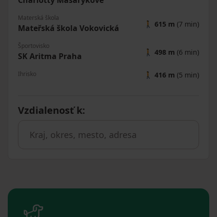
Charlotty Masarykové
Materská škola
🚶
615 m
(7 min)
Mateřská škola Vokovická
Športovisko
🚶
498 m
(6 min)
SK Aritma Praha
Ihrisko
🚶
416 m
(5 min)
Vzdialenosť k
: