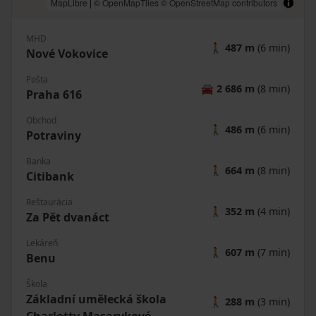
MapLibre
|
© OpenMapTiles
© OpenStreetMap contributors
MHD
🚶
487 m
(6 min)
Nové Vokovice
Pošta
🚘
2 686 m
(8 min)
Praha 616
Obchod
🚶
486 m
(6 min)
Potraviny
Banka
🚶
664 m
(8 min)
Citibank
Reštaurácia
🚶
352 m
(4 min)
Za Pět dvanáct
Lekáreň
🚶
607 m
(7 min)
Benu
Škola
Základní umělecká škola
🚶
288 m
(3 min)