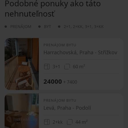
Podobné ponuky ako táto
nehnuteľnosť
PRENÁJOM
BYT
2+1
,
2+KK
,
3+1
,
3+KK
PRENÁJOM BYTU
Harrachovská, Praha - Střížkov
3+1
60 m²
24000
+ 7400
PRENÁJOM BYTU
Levá, Praha - Podolí
2+kk
44 m²