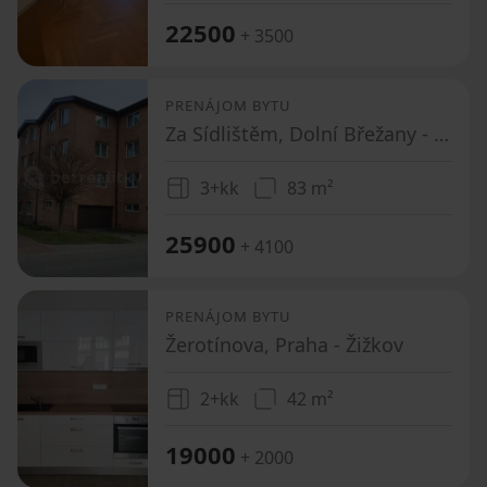
22500
+ 3500
PRENÁJOM BYTU
Za Sídlištěm, Dolní Břežany - Dolní Břežany, Středočeský kraj
3+kk
83 m²
25900
+ 4100
PRENÁJOM BYTU
Žerotínova, Praha - Žižkov
2+kk
42 m²
19000
+ 2000