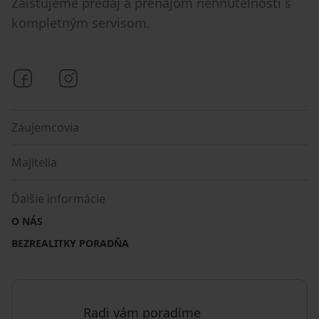
Zaisťujeme predaj a prenájom nehnuteľností s
kompletným servisom.
Bezrealitky na Facebooku
Bezrealitky na Instagrame
Záujemcovia
Majitelia
Ďalšie informácie
O NÁS
BEZREALITKY PORADŇA
Radi vám poradíme