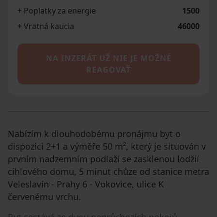
+ Poplatky za energie
1500
+ Vratná kaucia
46000
NA INZERÁT UŽ NIE JE MOŽNÉ
REAGOVAŤ
Nabízím k dlouhodobému pronájmu byt o
dispozici 2+1 a výměře 50 m², který je situován v
prvním nadzemním podlaží se zasklenou lodžií
cihlového domu, 5 minut chůze od stanice metra
Veleslavín - Prahy 6 - Vokovice, ulice K
červenému vrchu.
Byt sestává ze dvou neprůchozích pokojů,