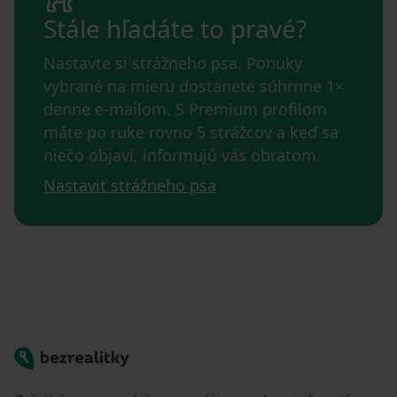
Stále hľadáte to pravé?
Nastavte si strážneho psa. Ponuky
vybrané na mieru dostanete súhrnne 1×
denne e-mailom. S Premium profilom
máte po ruke rovno 5 strážcov a keď sa
niečo objaví, informujú vás obratom.
Nastaviť strážneho psa
Bezrealitky