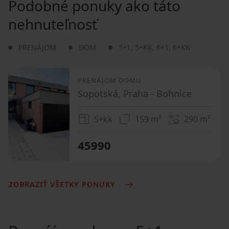
Podobné ponuky ako táto
nehnuteľnosť
PRENÁJOM
DOM
5+1
,
5+KK
,
6+1
,
6+KK
PRENÁJOM DOMU
Sopotská, Praha - Bohnice
5+kk
159 m²
290
m²
45990
ZOBRAZIŤ VŠETKY PONUKY