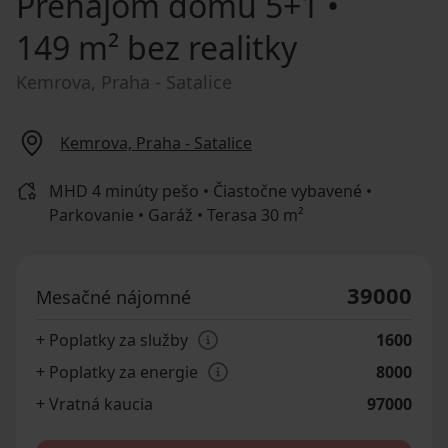
Prenájom domu
5+1 •
149 m² bez realitky
Kemrova, Praha - Satalice
Kemrova, Praha - Satalice
MHD 4 minúty pešo • Čiastočne vybavené •
Parkovanie • Garáž • Terasa 30 m²
39000
Mesačné nájomné
+ Poplatky za služby
1600
+ Poplatky za energie
8000
+ Vratná kaucia
97000