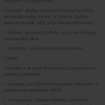
umyvadlo s teplou vodou
* kuchyň - dlažba, kompletní kuchyňská linka,
vestavná trouba, keram. el. plotna, myčka,
lednice+mrazák, spíž, příprava na mikrovlnku
* obývák - plovoucí podlaha, vstup do zahrady,
francouzská okna
* schodiště - celoplošný vlněný koberec
1.patro
* chodba + 4x obytné místnosti s celoplošnou
plovoucí podlahou
* 3 pokoje jsou částečně vybavené nábytkem; 2
pokoje mají vestavěné skříně
* 1x koupelna - dlažba+obklady, kombi WC,