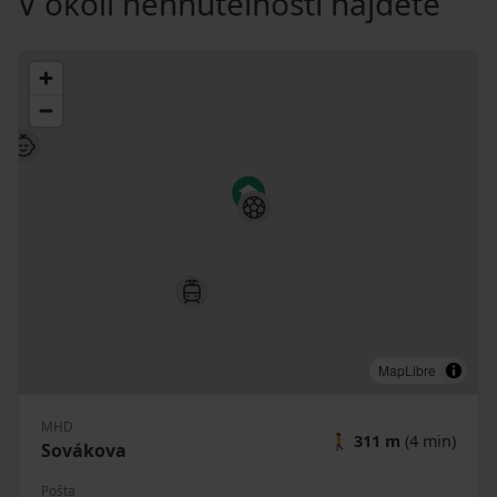
V okolí nehnuteľnosti nájdete
MapLibre
MHD
🚶
311 m
(4 min)
Sovákova
Pošta