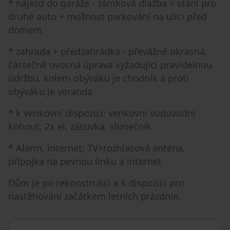
* nájezd do garáže - zámková dlažba = stání pro
druhé auto + možnost parkování na ulici před
domem
* zahrada + předzahrádka - převážně okrasná,
částečně ovocná úprava vyžadující pravidelnou
údržbu, kolem obýváku je chodník a proti
obýváku je veranda
* k venkovní dispozici: venkovní vodovodní
kohout, 2x el. zásuvka, slunečník
* Alarm, internet, TV+rozhlasová anténa,
přípojka na pevnou linku a internet
Dům je po rekonstrukci a k dispozici pro
nastěhování začátkem letních prázdnin.