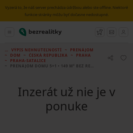
Vyzerá to, že náš server prechádza údržbou alebo ste offline. Niektoré
funkcie stránky môžu byť dočasne nedostupné.
Bezrealitky
Hlavné menu
Strážny pes
Správy
VÝPIS NEHNUTEĽNOSTÍ
PRENÁJOM
DOM
ČESKÁ REPUBLIKA
PRAHA
PRAHA-SATALICE
PRENÁJOM DOMU
5+1 • 149 M² BEZ REALITKY
Inzerát už nie je v
ponuke