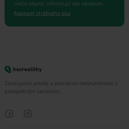
niečo objaví, informujú vás obratom.
Nastaviť strážneho psa
Bezrealitky
Zaisťujeme predaj a prenájom nehnuteľností s
kompletným servisom.
Bezrealitky na Facebooku
Bezrealitky na Instagrame