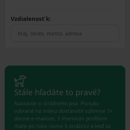
Vzdialenosť k
:
Stále hľadáte to pravé?
Nastavte si strážneho psa. Ponuky
vybrané na mieru dostanete súhrnne 1×
denne e-mailom. S Premium profilom
máte po ruke rovno 5 strážcov a keď sa