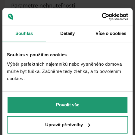
Parametre nehnuteľnosti
31. 7. 2024
DOSTUPNÉ OD
Tehla
KONŠTRUKCIA BUDOVY
Souhlas
Detaily
Více o cookies
Čiastočne
VYBAVENÉ
Plynové
VYKUROVANIE
Souhlas s použitím cookies
Výběr perfektních nájemníků nebo vysněného domova
Osobné
VLASTNÍCTVO
může být fuška. Začněme tedy zlehka, a to povolením
Tichá lokalita
cookies.​
UMIESTNENIE
378
m²
PLOCHA POZEMKU
Veľmi dobrý
STAV
Povolit vše
5+1
DISPOZÍCIA
Upravit předvolby
2. poschodie
POSCHODIE