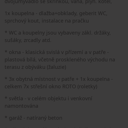
dvojumyvadlo se skříňkou, vana, plyn. kotel,
1x koupelna - dlažba+obklady, geberit WC,
sprchový kout, instalace na pračku
* WC a koupelny jsou vybaveny zákl. držáky,
sušáky, zrcadly atd.
* okna - klasická svislá v přízemí a v patře -
plastová bílá, včetně proskleného východu na
terasu z obýváku (žaluzie)
* 3x obytná místnost v patře + 1x koupelna -
celkem 7x střešní okno ROTO (roletky)
* světla - v celém objektu i venkovní
namontována
* garáž - natíraný beton