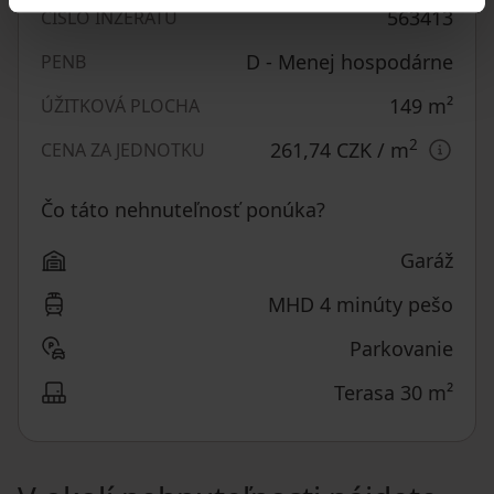
563413
ČÍSLO INZERÁTU
D - Menej hospodárne
PENB
149
m²
ÚŽITKOVÁ PLOCHA
2
261,74 CZK
/ m
CENA ZA JEDNOTKU
Čo táto nehnuteľnosť ponúka?
Garáž
MHD 4 minúty pešo
Parkovanie
Terasa 30 m²