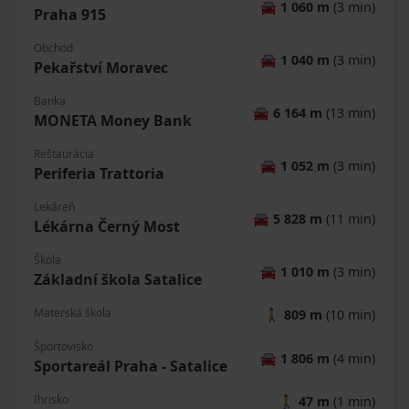
🚘
1 060 m
(3 min)
Praha 915
Obchod
🚘
1 040 m
(3 min)
Pekařství Moravec
Banka
🚘
6 164 m
(13 min)
MONETA Money Bank
Reštaurácia
🚘
1 052 m
(3 min)
Periferia Trattoria
Lekáreň
🚘
5 828 m
(11 min)
Lékárna Černý Most
Škola
🚘
1 010 m
(3 min)
Základní škola Satalice
Materská škola
🚶
809 m
(10 min)
Športovisko
🚘
1 806 m
(4 min)
Sportareál Praha - Satalice
Ihrisko
🚶
47 m
(1 min)