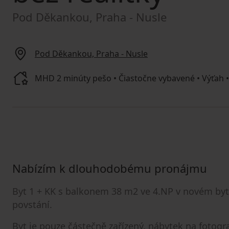
Pod Děkankou, Praha - Nusle
Pod Děkankou, Praha - Nusle
MHD 2 minúty pešo • Čiastočne vybavené • Výťah • 
Nabízím k dlouhodobému pronájmu
Byt 1 + KK s balkonem 38 m2 ve 4.NP v novém b
povstání.
Byt je pouze částečně zařízený, nábytek na fotograf