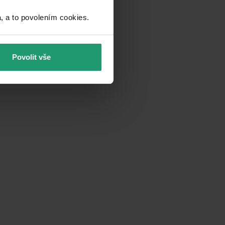
a to povolením cookies.​
Povolit vše