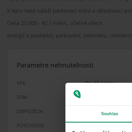
K bytu také náleží parkovací stání a skladovací pr
Cena 23.000,- Kč / měsíc, včetně všech
energií a poplatků, parkování, internetu, celodenn
Parametre nehnuteľnosti
Do 10 rokov
VEK
Novostavba
STAV
1+kk
DISPOZÍCIA
Souhlas
4. poschodie z 8
POSCHODIE