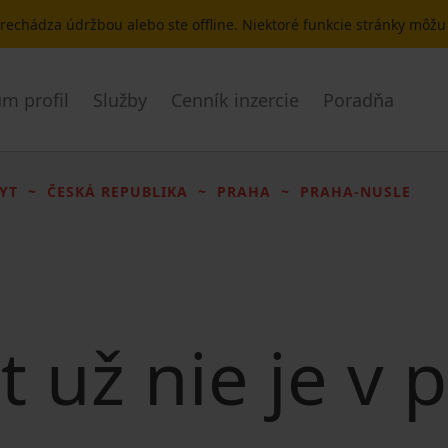
 prechádza údržbou alebo ste offline. Niektoré funkcie stránky môž
m profil
Služby
Cenník inzercie
Poradňa
YT
ČESKÁ REPUBLIKA
PRAHA
PRAHA-NUSLE
t už nie je v