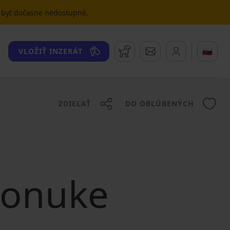
u byť dočasne nedostupné.
Strážny pes
Správy
🇸🇰
VLOŽIŤ INZERÁT
ZDIEĽAŤ
DO OBĽÚBENÝCH
 ponuke