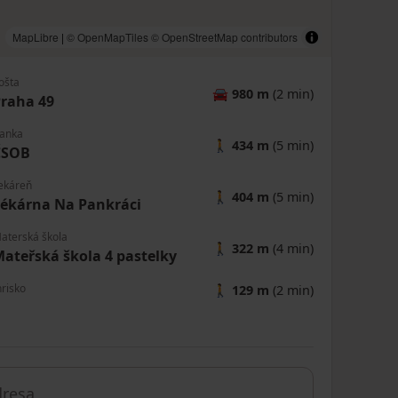
MapLibre
|
© OpenMapTiles
© OpenStreetMap contributors
ošta
🚘
980 m
(2 min)
raha 49
anka
🚶
434 m
(5 min)
ČSOB
ekáreň
🚶
404 m
(5 min)
ékárna Na Pankráci
aterská škola
🚶
322 m
(4 min)
ateřská škola 4 pastelky
hrisko
🚶
129 m
(2 min)