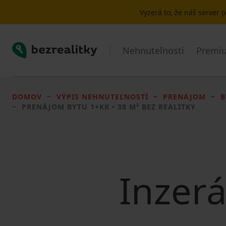
Vyzerá to, že náš server
Bezrealitky
Nehnuteľnosti
Premiu
DOMOV
VÝPIS NEHNUTEĽNOSTÍ
PRENÁJOM
B
PRENÁJOM BYTU
1+KK • 38 M² BEZ REALITKY
Inzerá