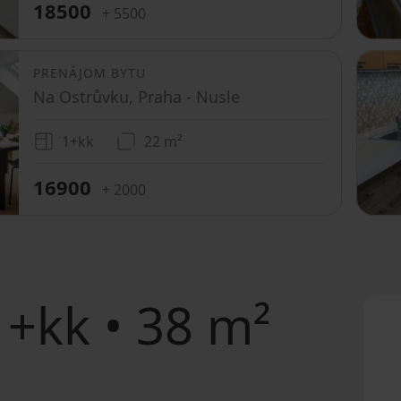
18500
+ 5500
PRENÁJOM BYTU
Na Ostrůvku, Praha - Nusle
1+kk
22 m²
16900
+ 2000
+kk • 38 m²