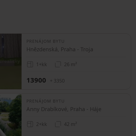
PRENÁJOM BYTU
Hnězdenská, Praha - Troja
1+kk
26 m²
13900
+ 3350
PRENÁJOM BYTU
Anny Drabíkové, Praha - Háje
2+kk
42 m²