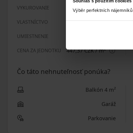
Souhlas s použitím cookies
Ústredné
VYKUROVANIE
Výběr perfektních nájemníků
Osobné
VLASTNÍCTVO
Tichá lokalita
UMIESTNENIE
2
447,37 CZK
/ m
CENA ZA JEDNOTKU
Čo táto nehnuteľnosť ponúka?
Balkón 4 m²
Garáž
Parkovanie