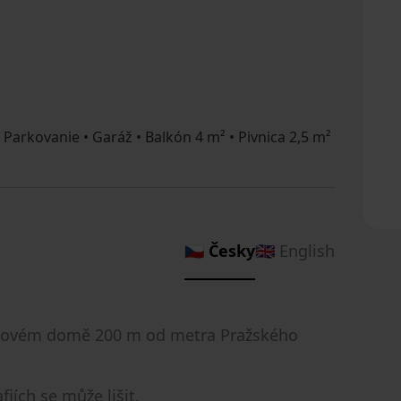
Parkovanie • Garáž • Balkón 4 m² • Pivnica 2,5 m²
🇨🇿 Česky
🇬🇧 English
ytovém domě 200 m od metra Pražského
iích se může lišit.