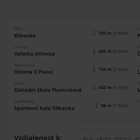
MHD
P
🚶
185 m
(2 min)
Klikovka
P
Obchod
B
🚶
245 m
(3 min)
Večerka Jitřenka
Reštaurácia
L
🚶
134 m
(2 min)
Osteria Il Piano
L
Škola
M
🚶
542 m
(7 min)
Základní škola Plamínkové
M
Športovisko
I
🚶
98 m
(1 min)
Sportovní hala Děkanka
Vzdialenosť k
: