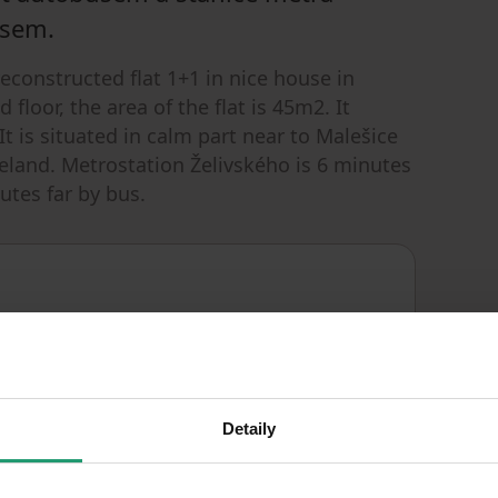
usem.
constructed flat 1+1 in nice house in
 floor, the area of the flat is 45m2. It
t is situated in calm part near to Malešice
celand. Metrostation Želivského is 6 minutes
utes far by bus.
KONŠTRUKCIA
Tehla
BUDOVY
Detaily
Vybavené
VYBAVENÉ