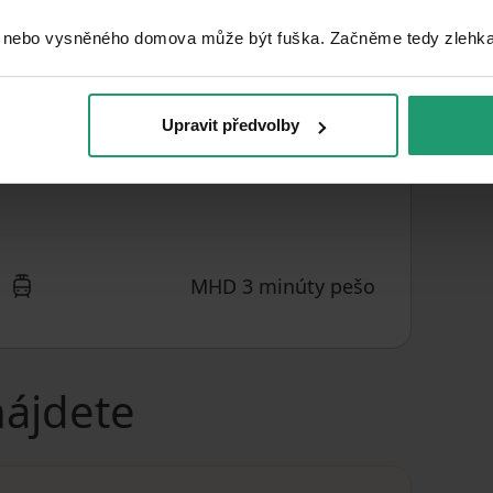
470311
ČÍSLO INZERÁTU
 nebo vysněného domova může být fuška. Začněme tedy zlehka, 
Tichá lokalita
UMIESTNENIE
400 CZK
/
CENA ZA JEDNOTKU
Upravit předvolby
2
m
MHD 3 minúty pešo
nájdete