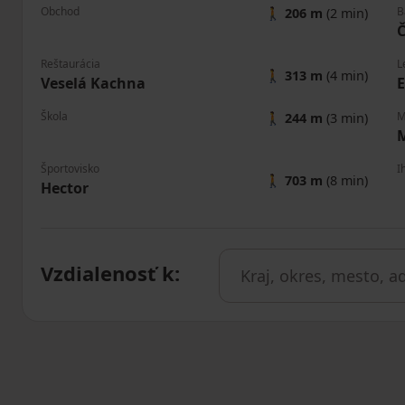
Obchod
B
🚶
206 m
(2 min)
Č
Reštaurácia
L
🚶
313 m
(4 min)
Veselá Kachna
Škola
M
🚶
244 m
(3 min)
M
Športovisko
I
🚶
703 m
(8 min)
Hector
Vzdialenosť k
: