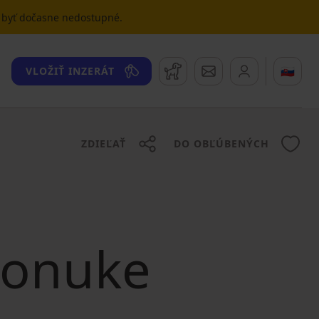
u byť dočasne nedostupné.
Strážny pes
Správy
🇸🇰
VLOŽIŤ INZERÁT
ZDIEĽAŤ
DO OBĽÚBENÝCH
 ponuke