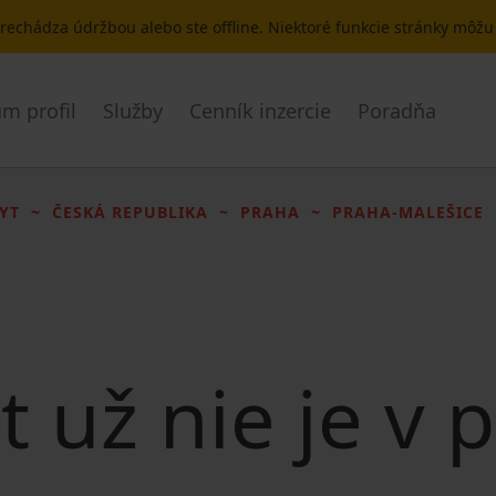
 prechádza údržbou alebo ste offline. Niektoré funkcie stránky môž
m profil
Služby
Cenník inzercie
Poradňa
YT
ČESKÁ REPUBLIKA
PRAHA
PRAHA-MALEŠICE
t už nie je v