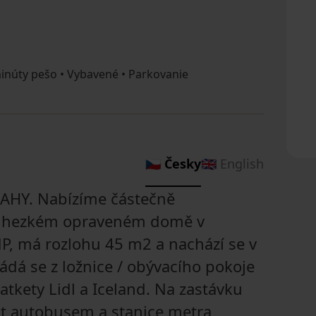
núty pešo • Vybavené • Parkovanie
🇨🇿 Česky
🇬🇧 English
AHY. Nabízíme částečně
 v hezkém opraveném domě v
2NP, má rozlohu 45 m2 a nachází se v
ádá se z ložnice / obývacího pokoje
atkety Lidl a Iceland. Na zastávku
ut autobusem a stanice metra