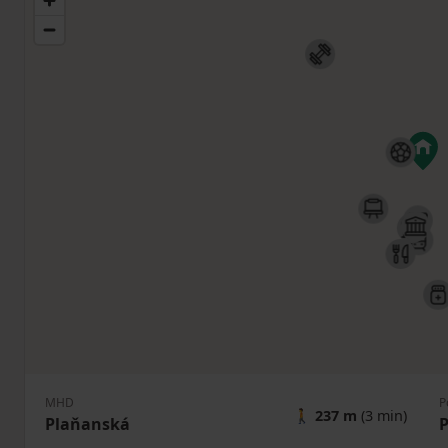
MHD
P
🚶
237 m
(3 min)
Plaňanská
P