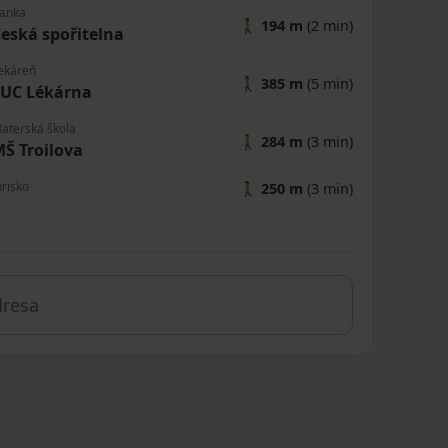
anka
🚶
194 m
(2 min)
eská spořitelna
ekáreň
🚶
385 m
(5 min)
EUC Lékárna
aterská škola
🚶
284 m
(3 min)
Š Troilova
hrisko
🚶
250 m
(3 min)