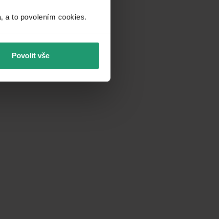
a to povolením cookies.​
Povolit vše