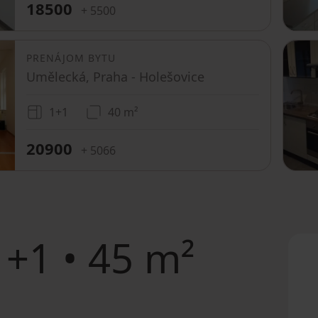
18500
+ 5500
PRENÁJOM BYTU
Umělecká, Praha - Holešovice
1+1
40 m²
20900
+ 5066
+1 • 45 m²