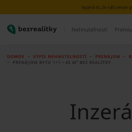
Vyzerá to, že náš server
Bezrealitky
Nehnuteľnosti
Premiu
DOMOV
VÝPIS NEHNUTEĽNOSTÍ
PRENÁJOM
B
PRENÁJOM BYTU
1+1 • 45 M² BEZ REALITKY
Inzerá