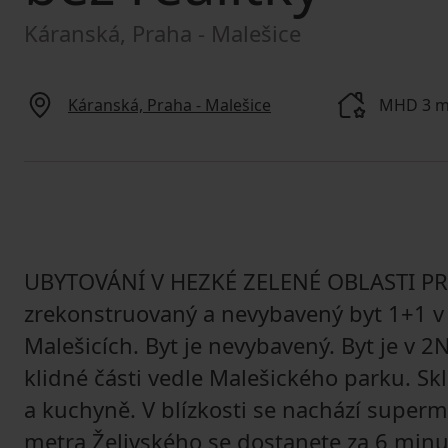
Káranská, Praha - Malešice
Káranská, Praha - Malešice
MHD 3 mi
UBYTOVÁNÍ V HEZKÉ ZELENÉ OBLASTI PR
zrekonstruovaný a nevybavený byt 1+1
Malešicích. Byt je nevybavený. Byt je v 
klidné části vedle Malešického parku. Skl
a kuchyně. V blízkosti se nachází superm
metra Želivského se dostanete za 6 min