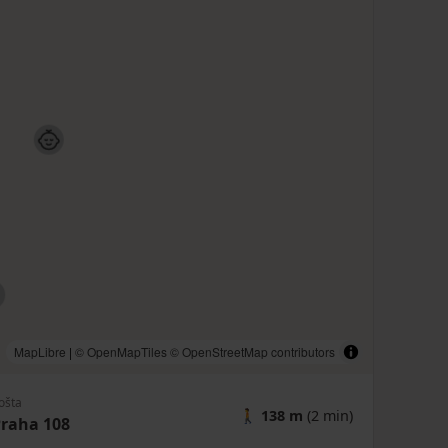
MapLibre
|
© OpenMapTiles
© OpenStreetMap contributors
ošta
🚶
138 m
(2 min)
raha 108