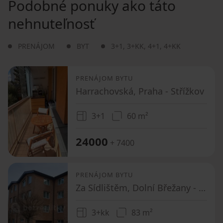
Podobné ponuky ako táto
nehnuteľnosť
PRENÁJOM
BYT
3+1
,
3+KK
,
4+1
,
4+KK
PRENÁJOM BYTU
Harrachovská, Praha - Střížkov
3+1
60 m²
24000
+ 7400
PRENÁJOM BYTU
Za Sídlištěm, Dolní Břežany - Dolní Břežany, Středočeský kraj
3+kk
83 m²