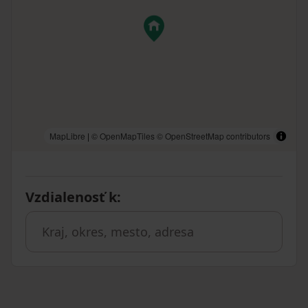
MapLibre
|
© OpenMapTiles
© OpenStreetMap contributors
Vzdialenosť k
: