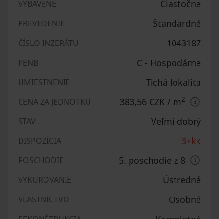
Čiastočne
VYBAVENÉ
Štandardné
PREVEDENIE
1043187
ČÍSLO INZERÁTU
C - Hospodárne
PENB
Tichá lokalita
UMIESTNENIE
2
383,56 CZK
/ m
CENA ZA JEDNOTKU
Veľmi dobrý
STAV
3+kk
DISPOZÍCIA
5. poschodie z 8
POSCHODIE
Ústredné
VYKUROVANIE
Osobné
VLASTNÍCTVO
Kompletné
REKONŠTRUKCIA