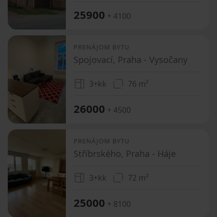
25900
+ 4100
PRENÁJOM BYTU
Spojovací, Praha - Vysočany
3+kk
76 m²
26000
+ 4500
PRENÁJOM BYTU
Stříbrského, Praha - Háje
3+kk
72 m²
25000
+ 8100