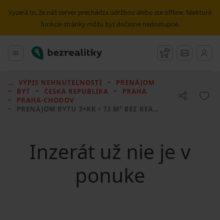
Vyzerá to, že náš server prechádza údržbou alebo ste offline. Niektoré
funkcie stránky môžu byť dočasne nedostupné.
Bezrealitky
Hlavné menu
Strážny pes
Správy
VÝPIS NEHNUTEĽNOSTÍ
PRENÁJOM
BYT
ČESKÁ REPUBLIKA
PRAHA
PRAHA-CHODOV
PRENÁJOM BYTU
3+KK • 73 M² BEZ REALITKY
Inzerát už nie je v
ponuke