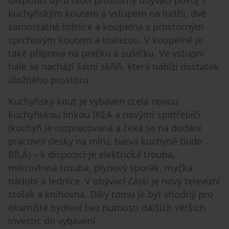
kuchyňským koutem a vstupem na lodžii, dvě
samostatné ložnice a koupelna s prostorným
sprchovým koutem a toaletou. V koupelně je
také příprava na pračku a sušičku. Ve vstupní
hale se nachází šatní skříň, která nabízí dostatek
úložného prostoru.
Kuchyňský kout je vybaven zcela novou
kuchyňskou linkou IKEA a novými spotřebiči
(kuchyň je rozpracovaná a čeká se na dodání
pracovní desky na míru, barva kuchyně bude
BÍLÁ) – k dispozici je elektrická trouba,
mikrovlnná trouba, plynový sporák, myčka
nádobí a lednice. V obývací části je nový televizní
stolek a knihovna. Díky tomu je byt vhodný pro
okamžité bydlení bez nutnosti dalších větších
investic do vybavení.