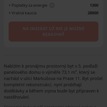
+ Poplatky za energie
1300
+ Vratná kaucia
28000
NA INZERÁT UŽ NIE JE MOŽNÉ
REAGOVAŤ
Nabízím k pronájmu prostorný byt v 5. podlaží
panelového domu o výměře 73,1 m², který se
nachází v ulici Markušova na Praze 11. Byt prošel
kompletní rekonstrukcí, nyní probíhají
dodělávky a během srpna bude byt připraven k
nastěhování.
Dispozici bytu tvoří prostorný obývací pokoj s