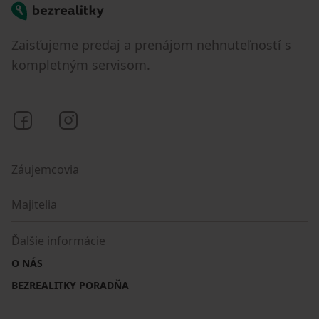
Bezrealitky
Zaisťujeme predaj a prenájom nehnuteľností s
kompletným servisom.
Bezrealitky na Facebooku
Bezrealitky na Instagrame
Záujemcovia
Majitelia
Ďalšie informácie
O NÁS
BEZREALITKY PORADŇA