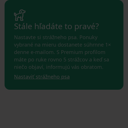
Stále hľadáte to pravé?
Nastavte si strážneho psa. Ponuky
vybrané na mieru dostanete súhrnne 1×
denne e-mailom. S Premium profilom
máte po ruke rovno 5 strážcov a keď sa
niečo objaví, informujú vás obratom.
Nastaviť strážneho psa