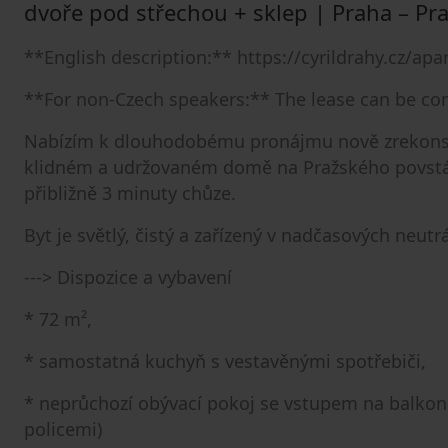
dvoře pod střechou + sklep | Praha – Pr
**English description:** https://cyrildrahy.cz/ap
**For non-Czech speakers:** The lease can be con
Nabízím k dlouhodobému pronájmu nově zrekonstr
klidném a udržovaném domě na Pražského povstán
přibližně 3 minuty chůze.
Byt je světlý, čistý a zařízený v nadčasových neutrá
---> Dispozice a vybavení
* 72 m²,
* samostatná kuchyň s vestavěnými spotřebiči,
* neprůchozí obývací pokoj se vstupem na balkon
policemi)