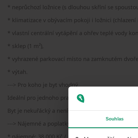
* neprůchozí ložnice (s dlouhou skříní se spousto
* klimatizace v obývacím pokoji i ložnici (chlazení i
* vlastní centrální vytápění a ohřev teplé vody k
* sklep (1 m²),
* vyhrazené parkovací místo na zamknutém dvoře
* výtah.
---> Pro koho je byt vhodný
Ideální pro jednoho pracujícího, pár nebo pár s 
Byt je nekuřácký a není vhodný pro domácí mazlíč
Souhlas
---> Nájemné a poplatky
* nájemné: 38 000 Kč / měsíc,