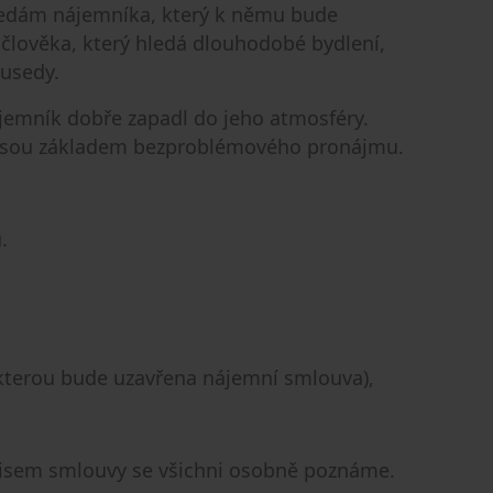
hledám nájemníka, který k němu bude
 člověka, který hledá dlouhodobé bydlení,
ousedy.
ájemník dobře zapadl do jeho atmosféry.
 jsou základem bezproblémového pronájmu.
.
 kterou bude uzavřena nájemní smlouva),
isem smlouvy se všichni osobně poznáme.