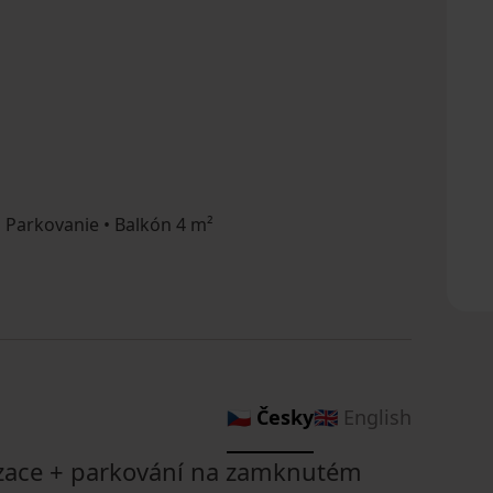
 Parkovanie • Balkón 4 m²
🇨🇿 Česky
🇬🇧 English
izace + parkování na zamknutém