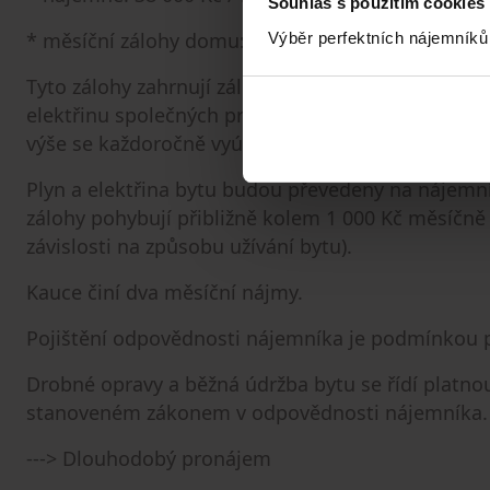
Souhlas s použitím cookies
* měsíční zálohy domu: 1 590 Kč.
Výběr perfektních nájemníků
Tyto zálohy zahrnují zálohy na vodu pro jednu o
elektřinu společných prostor, výtah, úklid společný
výše se každoročně vyúčtovává a upravuje podle r
Plyn a elektřina bytu budou převedeny na nájemní
zálohy pohybují přibližně kolem 1 000 Kč měsíčně 
závislosti na způsobu užívání bytu).
Kauce činí dva měsíční nájmy.
Pojištění odpovědnosti nájemníka je podmínkou 
Drobné opravy a běžná údržba bytu se řídí platno
stanoveném zákonem v odpovědnosti nájemníka.
---> Dlouhodobý pronájem