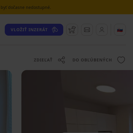
u byť dočasne nedostupné.
Strážny pes
Správy
🇸🇰
VLOŽIŤ INZERÁT
ZDIEĽAŤ
DO OBĽÚBENÝCH