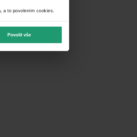
a to povolením cookies.​
Povolit vše