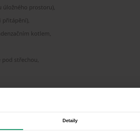
u úložného prostoru),
 přitápění),
ondenzačním kotlem,
 pod střechou,
malým dítětem.
ky.
Detaily