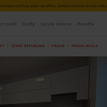
 prechádza údržbou alebo ste offline. Niektoré funkcie stránky môž
m profil
Služby
Cenník inzercie
Poradňa
YT
ČESKÁ REPUBLIKA
PRAHA
PRAHA-NUSLE