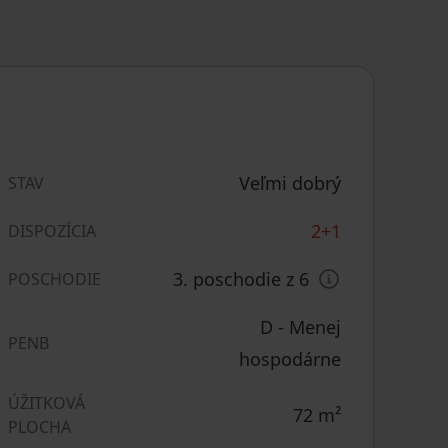
Veľmi dobrý
STAV
2+1
DISPOZÍCIA
3. poschodie z 6
POSCHODIE
D - Menej
PENB
hospodárne
ÚŽITKOVÁ
72
m²
PLOCHA