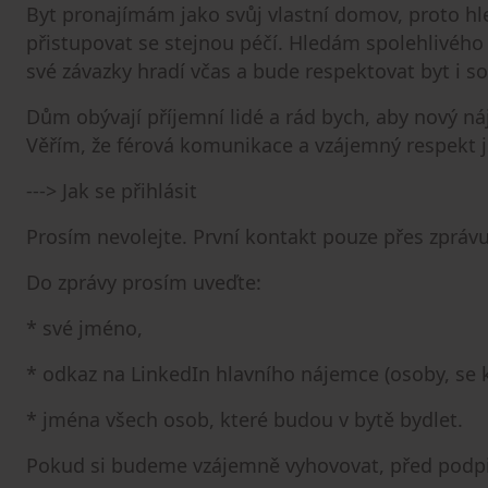
Byt pronajímám jako svůj vlastní domov, proto 
přistupovat se stejnou péčí. Hledám spolehlivého
své závazky hradí včas a bude respektovat byt i s
Dům obývají příjemní lidé a rád bych, aby nový n
Věřím, že férová komunikace a vzájemný respekt
---> Jak se přihlásit
Prosím nevolejte. První kontakt pouze přes zprávu
Do zprávy prosím uveďte:
* své jméno,
* odkaz na LinkedIn hlavního nájemce (osoby, se
* jména všech osob, které budou v bytě bydlet.
Pokud si budeme vzájemně vyhovovat, před podp