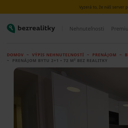
Vyzerá to, že náš server
Bezrealitky
Nehnuteľnosti
Premiu
DOMOV
VÝPIS NEHNUTEĽNOSTÍ
PRENÁJOM
B
PRENÁJOM BYTU
2+1 • 72 M² BEZ REALITKY