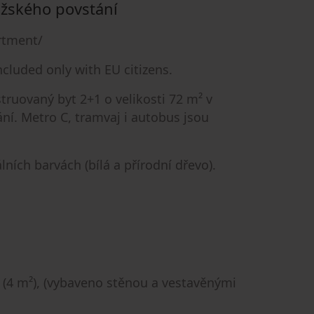
ažského povstání
artment/
cluded only with EU citizens.
uovaný byt 2+1 o velikosti 72 m² v
í. Metro C, tramvaj i autobus jsou
lních barvách (bílá a přírodní dřevo).
 (4 m²), (vybaveno stěnou a vestavěnými