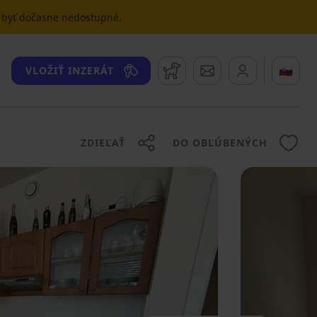
u byť dočasne nedostupné.
Strážny pes
Správy
🇸🇰
VLOŽIŤ INZERÁT
ZDIEĽAŤ
DO OBĽÚBENÝCH