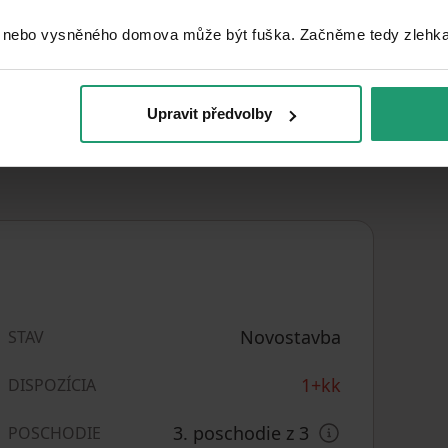
plotýnkovou varnou deskou, lednicí s
 nebo vysněného domova může být fuška. Začněme tedy zlehka, 
Upravit předvolby
Novostavba
STAV
1+kk
DISPOZÍCIA
3. poschodie z 3
POSCHODIE