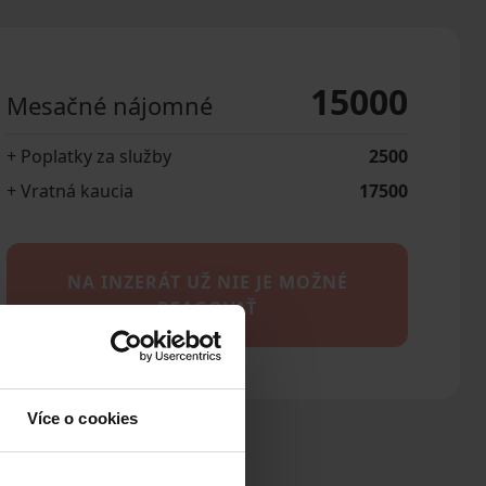
15000
Mesačné nájomné
+ Poplatky za služby
2500
+ Vratná kaucia
17500
NA INZERÁT UŽ NIE JE MOŽNÉ
REAGOVAŤ
Více o cookies