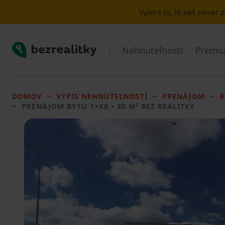
Vyzerá to, že náš server
Bezrealitky
Nehnuteľnosti
Premiu
DOMOV
VÝPIS NEHNUTEĽNOSTÍ
PRENÁJOM
B
PRENÁJOM BYTU
1+KK • 30 M² BEZ REALITKY