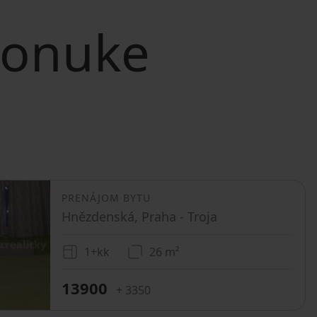
 ponuke
PRENÁJOM BYTU
Hnězdenská, Praha - Troja
1+kk
26 m²
13900
+ 3350