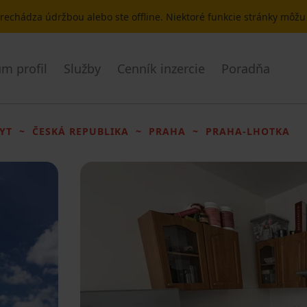
 prechádza údržbou alebo ste offline. Niektoré funkcie stránky môž
m profil
Služby
Cenník inzercie
Poradňa
YT
ČESKÁ REPUBLIKA
PRAHA
PRAHA-LHOTKA