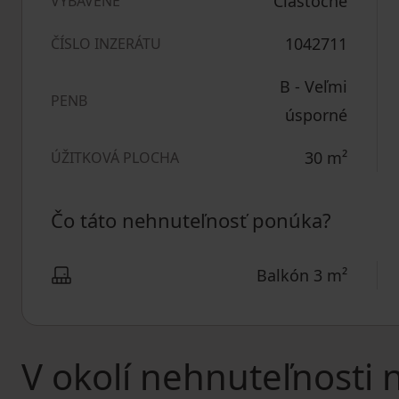
Čiastočne
VYBAVENÉ
1042711
ČÍSLO INZERÁTU
B - Veľmi
PENB
úsporné
30
m²
ÚŽITKOVÁ PLOCHA
Čo táto nehnuteľnosť ponúka?
Balkón 3 m²
V okolí nehnuteľnosti 