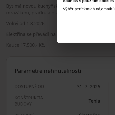
Souhlas s použitím cookies
Byt má novou kuchyňskou linku s digestoří, dvou
Výběr perfektních nájemníků
mrazákem, pračku a osvětlení v celém bytě.
Volný od 1.8.2026.
Elektřina se převádí na nájemce.
Kauce 17.500,- Kč.
Parametre nehnuteľnosti
31. 7. 2026
DOSTUPNÉ OD
KONŠTRUKCIA
Tehla
BUDOVY