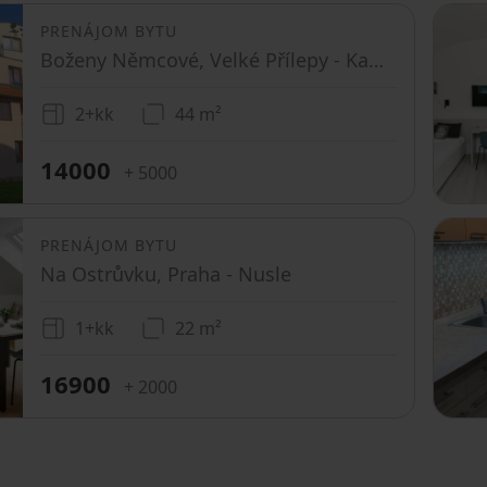
PRENÁJOM BYTU
Boženy Němcové, Velké Přílepy - Kamýk u Velkých Přílep, Středočeský kraj
2+kk
44 m²
14000
+ 5000
PRENÁJOM BYTU
Na Ostrůvku, Praha - Nusle
1+kk
22 m²
16900
+ 2000