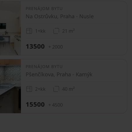
PRENÁJOM BYTU
Na Ostrůvku, Praha - Nusle
1+kk
21 m²
13500
+ 2000
PRENÁJOM BYTU
Pšenčíkova, Praha - Kamýk
2+kk
40 m²
15500
+ 4500