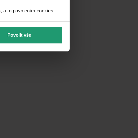
a to povolením cookies.​
Povolit vše