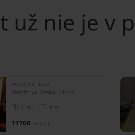
t už nie je v
PRENÁJOM BYTU
Andrštova, Praha - Libeň
2+kk
42 m²
17700
+ 5200