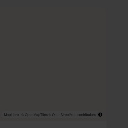
MapLibre
|
© OpenMapTiles
© OpenStreetMap contributors