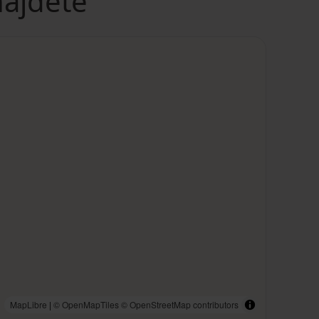
nájdete
MapLibre
|
© OpenMapTiles
© OpenStreetMap contributors