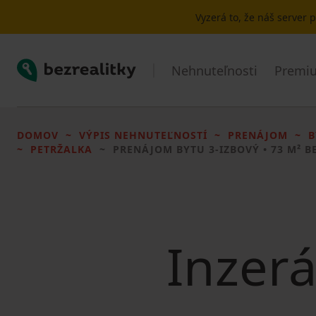
Vyzerá to, že náš server
Bezrealitky
Nehnuteľnosti
Premiu
DOMOV
VÝPIS NEHNUTEĽNOSTÍ
PRENÁJOM
B
PETRŽALKA
PRENÁJOM BYTU
3-IZBOVÝ • 73 M² B
Inzerá