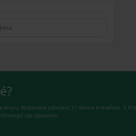
vé?
na mieru dostanete súhrnne 1× denne e-mailom. S P
 informujú vás obratom.