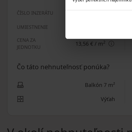
1033931
ČÍSLO INZERÁTU
Sídlisko
UMIESTNENIE
CENA ZA
2
13,56 €
/ m
JEDNOTKU
Čo táto nehnuteľnosť ponúka?
Balkón 7 m²
Výťah