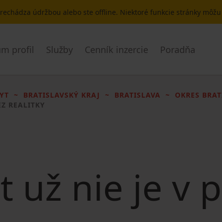
 prechádza údržbou alebo ste offline. Niektoré funkcie stránky môž
m profil
Služby
Cenník inzercie
Poradňa
YT
BRATISLAVSKÝ KRAJ
BRATISLAVA
OKRES BRAT
EZ REALITKY
t už nie je v