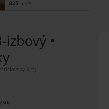
825
+ 375
-izbový •
ky
atislavský kraj
ý kraj