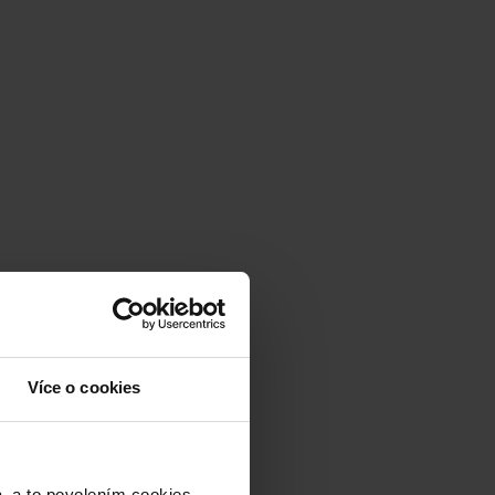
Více o cookies
a to povolením cookies.​