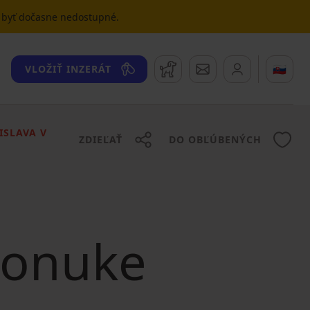
u byť dočasne nedostupné.
Strážny pes
Správy
🇸🇰
VLOŽIŤ INZERÁT
ISLAVA V
ZDIEĽAŤ
DO OBĽÚBENÝCH
 ponuke