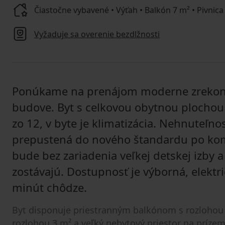
Čiastočne vybavené • Výťah • Balkón 7 m² • Pivnica
Vyžaduje sa overenie bezdlžnosti
Ponúkame na prenájom moderne zrekonšt
budove. Byt s celkovou obytnou plochou
zo 12, v byte je klimatizácia. Nehnuteľno
prepustená do nového štandardu po kom
bude bez zariadenia veľkej detskej izby 
zostávajú. Dostupnosť je výborná, elektr
minút chôdze.
Byt disponuje priestranným balkónom s rozlohou 7
rozlohou 3 m² a veľký nebytový priestor na prízem