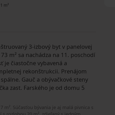
 1 m²
ruovaný 3-izbový byt v panelovej
 73 m² sa nachádza na 11. poschodí
sť je čiastočne vybavená a
pletnej rekonštrukcii. Prenájom
a spálne. Gauč a obývačkové steny
ička zast. Farského je od domu 5
 m². Súčasťou bývania je aj malá pivnica s
í s rozlohou 20 m², zdieľaný s jedným