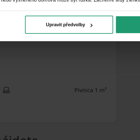
Kompletné
REKONŠTRUKCIA
73
m²
ÚŽITKOVÁ PLOCHA
Upravit předvolby
Pivnica 1 m²