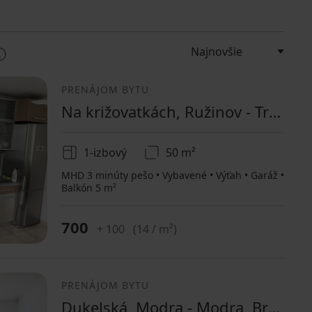
PRENÁJOM BYTU
Na križovatkách, Ružinov - Trnávka, Bratislavský kraj
1-izbový
50 m²
MHD 3 minúty pešo • Vybavené • Výťah • Garáž •
Balkón 5 m²
700
+ 100
(
14 / m²
)
PRENÁJOM BYTU
Dukelská, Modra - Modra, Bratislavský kraj