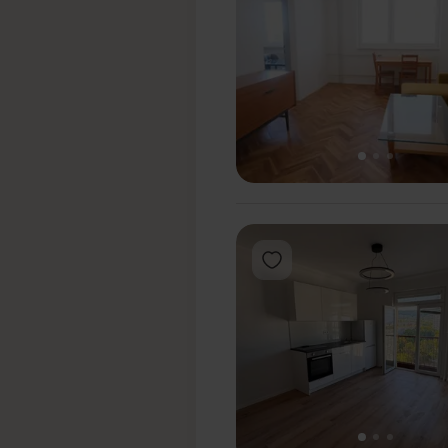
1
2
3
Pridať do obľúbených
2
3