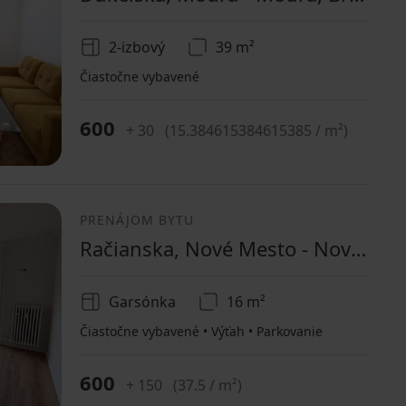
2-izbový
39 m²
Čiastočne vybavené
600
+ 30
(
15.384615384615385 / m²
)
PRENÁJOM BYTU
Račianska, Nové Mesto - Nové Mesto, Bratislavský kraj
Garsónka
16 m²
Čiastočne vybavené • Výťah • Parkovanie
600
+ 150
(
37.5 / m²
)