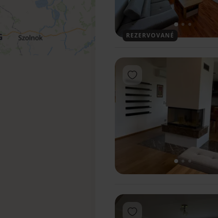
1
2
3
REZERVOVANÉ
Pridať do obľúbených
1
2
3
Pridať do obľúbených