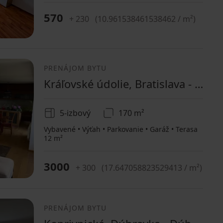
570
+ 230
(
10.961538461538462 / m²
)
PRENÁJOM BYTU
Kráľovské údolie, Bratislava - mestská časť Staré Mesto - Oblasť Bôrik, Bratislavský kraj
5-izbový
170 m²
Vybavené • Výťah • Parkovanie • Garáž • Terasa
12 m²
3000
+ 300
(
17.647058823529413 / m²
)
PRENÁJOM BYTU