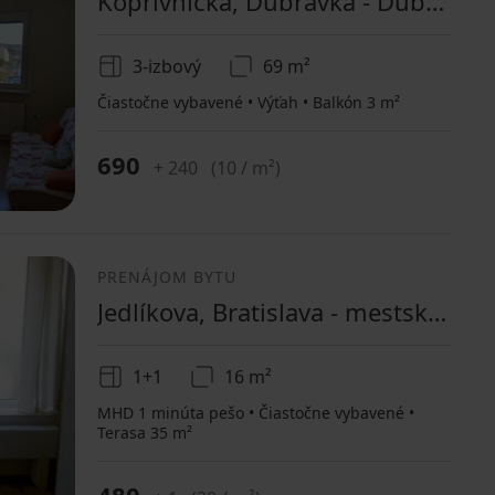
Koprivnická, Dúbravka - Dúbravka, Bratislavský kraj
3-izbový
69 m²
Čiastočne vybavené • Výťah • Balkón 3 m²
690
+ 240
(
10 / m²
)
PRENÁJOM BYTU
Jedlíkova, Bratislava - mestská časť Staré Mesto - Oblasť Obchodná, Bratislavský kraj
1+1
16 m²
MHD 1 minúta pešo • Čiastočne vybavené •
Terasa 35 m²