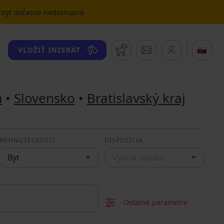
u byť dočasne nedostupné.
Strážny pes
Správy
🇸🇰
VLOŽIŤ INZERÁT
m
•
Slovensko
•
Bratislavský kraj
NEHNUTEĽNOSTI
DISPOZÍCIA
Byt
Vybrať nejaké
Ostatné parametre