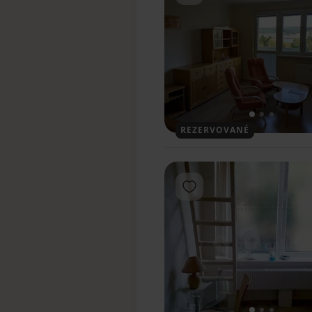
1
2
3
REZERVOVANÉ
Pridať do obľúbených