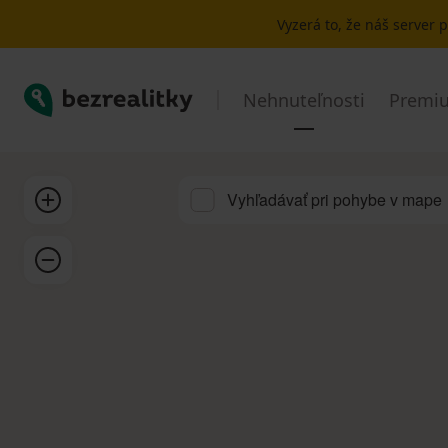
Prenájom bytu Bratislavský kraj | Bezrealitky
Vyzerá to, že náš server
Bezrealitky
Nehnuteľnosti
Premiu
Priblížiť
Vyhľadávať pri pohybe v mape
Oddialiť