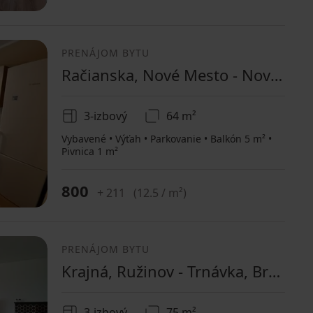
PRENÁJOM BYTU
Račianska, Nové Mesto - Nové Mesto, Bratislavský kraj
3-izbový
64 m²
Vybavené • Výťah • Parkovanie • Balkón 5 m² •
Pivnica 1 m²
800
+ 211
(
12.5 / m²
)
PRENÁJOM BYTU
Krajná, Ružinov - Trnávka, Bratislavský kraj
3-izbový
75 m²