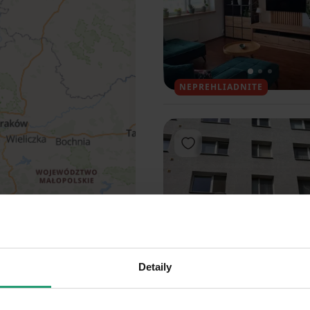
1
2
3
NEPREHLIADNITE
Pridať do obľúbených
Detaily
1
2
3