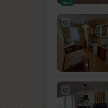
1
NOVÝ
Pridať do obľúbených
1
2
3
Pridať do obľúbených