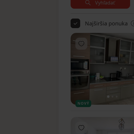
Vyhľadať
Najširšia ponuka
Pridať do obľúbených
1
2
3
NOVÝ
Pridať do obľúbených