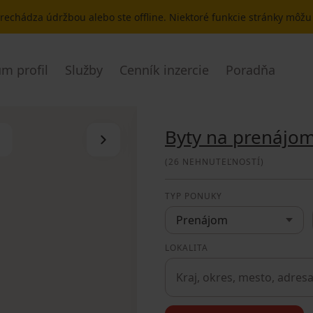
 prechádza údržbou alebo ste offline. Niektoré funkcie stránky môž
m profil
Služby
Cenník inzercie
Poradňa
Byty na prenájo
Skryť zoznam
(
26 NEHNUTEĽNOSTÍ
)
TYP PONUKY
Prenájom
LOKALITA