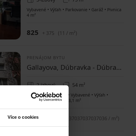
Vybavené • Výťah • Parkovanie • Garáž • Pivnica
4 m²
825
+ 375
(
11 / m²
)
PRENÁJOM BYTU
Gallayova, Dúbravka - Dúbravka, Bratislavský kraj
2-izbový
54 m²
MHD 4 minúty pešo • Vybavené • Výťah •
Parkovanie • Pivnica 3,1 m²
650
Více o cookies
+ 200
(
12.037037037037036 / m²
)