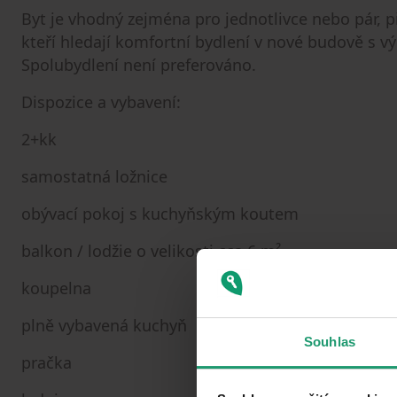
Byt je vhodný zejména pro jednotlivce nebo pár, p
kteří hledají komfortní bydlení v nové budově s 
Spolubydlení není preferováno.
Dispozice a vybavení:
2+kk
samostatná ložnice
obývací pokoj s kuchyňským koutem
balkon / lodžie o velikosti cca 6 m²
koupelna
plně vybavená kuchyň
Souhlas
pračka