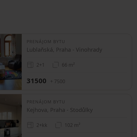
PRENÁJOM BYTU
Lublaňská, Praha - Vinohrady
2+1
66 m²
31500
+ 7500
PRENÁJOM BYTU
Kejhova, Praha - Stodůlky
2+kk
102 m²