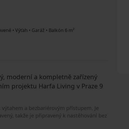
vené • Výťah • Garáž • Balkón 6 m²
, moderní a kompletně zařízený
ním projektu Harfa Living v Praze 9
s výtahem a bezbariérovým přístupem. Je
vený, takže je připravený k nastěhování bez