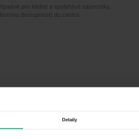
řípadně pro klidné a spolehlivé nájemníky,
výbornou dostupností do centra.
Detaily