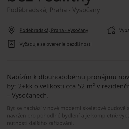
Poděbradská, Praha - Vysočany
Poděbradská, Praha - Vysočany
Vyba
Vyžaduje sa overenie bezdlžnosti
Nabízím k dlouhodobému pronájmu nový
byt 2+kk o velikosti cca 52 m² v rezidenč
– Vysočanech.
Byt se nachází v nové moderní skeletové budově 
navržen pro pohodlné bydlení a je kompletně vyba
nutnosti dalšího zařizování.