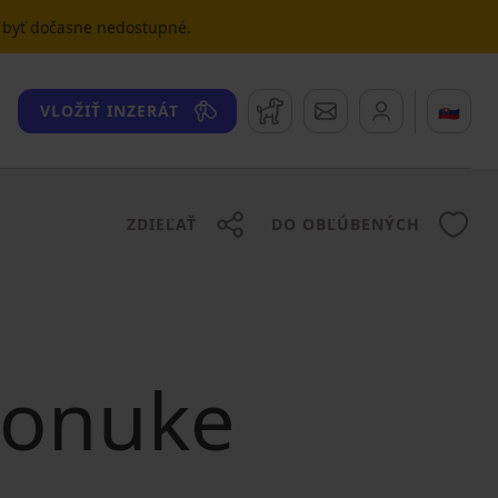
u byť dočasne nedostupné.
Strážny pes
Správy
🇸🇰
VLOŽIŤ INZERÁT
ZDIEĽAŤ
DO OBĽÚBENÝCH
 ponuke