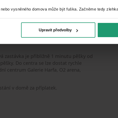
 nebo vysněného domova může být fuška. Začněme tedy zlehka, 
Upravit předvolby
á zastávka je přibližně 1 minutu pěšky od
ěšky. Do centra se lze dostat rychle
dní centrum Galerie Harfa, O2 arena,
tání v domě za příplatek.