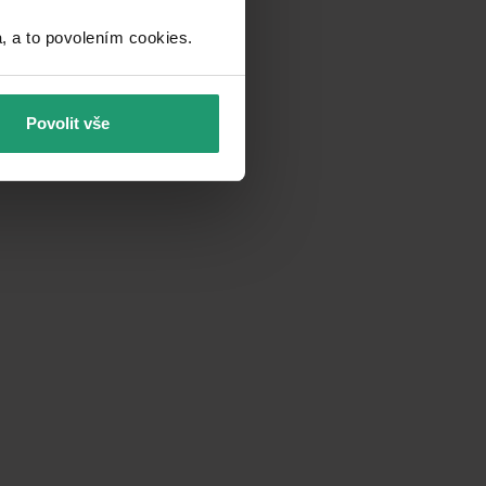
a to povolením cookies.​
Povolit vše