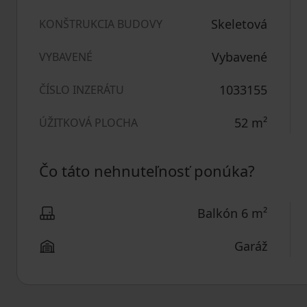
Skeletová
KONŠTRUKCIA BUDOVY
Vybavené
VYBAVENÉ
1033155
ČÍSLO INZERÁTU
52
m²
ÚŽITKOVÁ PLOCHA
Čo táto nehnuteľnosť ponúka?
Balkón 6 m²
Garáž