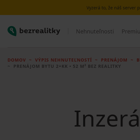
Vyzerá to, že náš server
Bezrealitky
Nehnuteľnosti
Premiu
DOMOV
VÝPIS NEHNUTEĽNOSTÍ
PRENÁJOM
B
PRENÁJOM BYTU
2+KK • 52 M² BEZ REALITKY
Inzerá