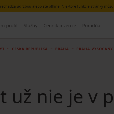
 prechádza údržbou alebo ste offline. Niektoré funkcie stránky môž
m profil
Služby
Cenník inzercie
Poradňa
YT
ČESKÁ REPUBLIKA
PRAHA
PRAHA-VYSOČANY
t už nie je v