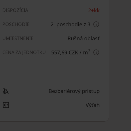
2+kk
DISPOZÍCIA
2. poschodie z 3
POSCHODIE
Rušná oblasť
UMIESTNENIE
2
557,69 CZK
/ m
CENA ZA JEDNOTKU
Bezbariérový prístup
Výťah