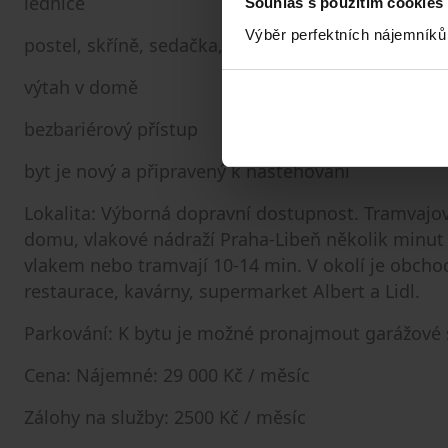
lednice
Souhlas s použitím cookies
Výběr perfektních nájemníků
postel, skříně, sedačka, stůl a další nábytek
výtah v domě
bezbariérový přístup
byt je nový a připravený k nastěhování
Lokalita: Výborná dopravní dostupnost. Tramvajov
domu, vlakové nádraží Praha-Libeň několik minut p
vlakem nebo tramvají 10-14 min. V okolí je obcho
restaurace, kavárny, supermarket Albert a Lidl.
Parkování: K bytu je možné pronajmout garážové s
Cena: Nájemné: 29 000 Kč / měsíc
Zálohy na služby: 2500 Kč / měsíc