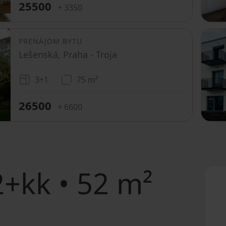
25500
+ 3350
PRENÁJOM BYTU
Lešenská, Praha - Troja
3+1
75 m²
26500
+ 6600
+kk • 52 m²