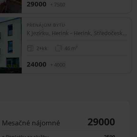
29000
+ 7500
PRENÁJOM BYTU
K Jezírku, Herink - Herink, Středočeský kraj
2+kk
46 m²
24000
+ 4000
29000
Mesačné nájomné