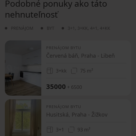
Podobné ponuky ako táto
nehnuteľnosť
PRENÁJOM
BYT
3+1
,
3+KK
,
4+1
,
4+KK
PRENÁJOM BYTU
Červená báň, Praha - Libeň
3+kk
75 m²
35000
+ 6500
PRENÁJOM BYTU
Husitská, Praha - Žižkov
3+1
93 m²