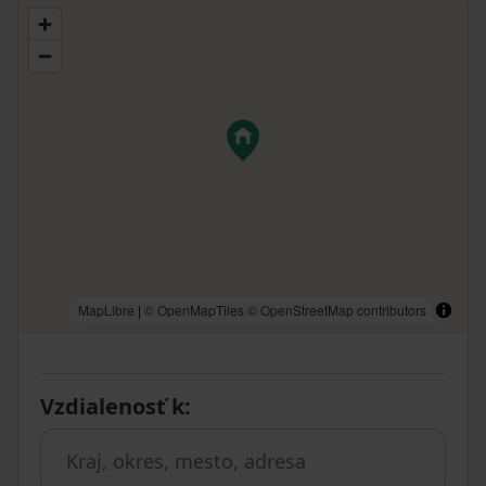
MapLibre
|
© OpenMapTiles
© OpenStreetMap contributors
Vzdialenosť k
: