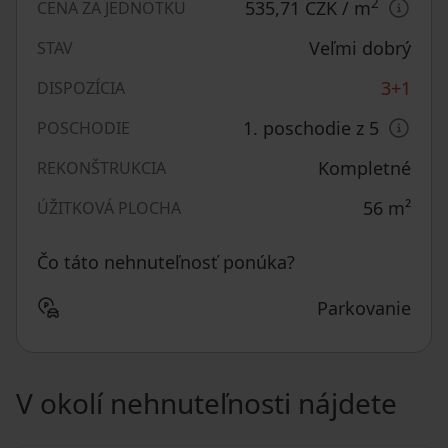
2
535,71 CZK
/ m
CENA ZA JEDNOTKU
Veľmi dobrý
STAV
3+1
DISPOZÍCIA
1. poschodie z 5
POSCHODIE
Kompletné
REKONŠTRUKCIA
56
m²
ÚŽITKOVÁ PLOCHA
Čo táto nehnuteľnosť ponúka?
Parkovanie
V okolí nehnuteľnosti nájdete