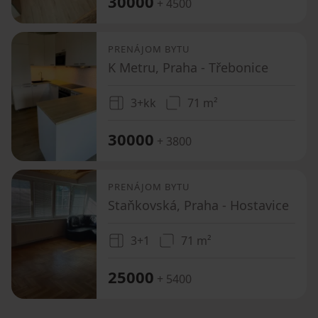
30000
+ 4500
PRENÁJOM BYTU
K Metru, Praha - Třebonice
3+kk
71 m²
30000
+ 3800
PRENÁJOM BYTU
Staňkovská, Praha - Hostavice
3+1
71 m²
25000
+ 5400