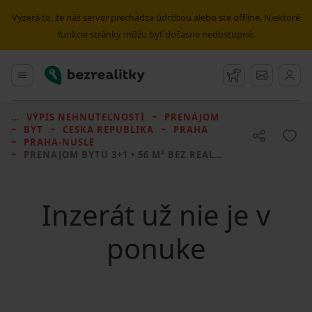
Vyzerá to, že náš server prechádza údržbou alebo ste offline. Niektoré
funkcie stránky môžu byť dočasne nedostupné.
Bezrealitky
Hlavné menu
Strážny pes
Správy
VÝPIS NEHNUTEĽNOSTÍ
PRENÁJOM
BYT
ČESKÁ REPUBLIKA
PRAHA
PRAHA-NUSLE
PRENÁJOM BYTU
3+1 • 56 M² BEZ REALITKY
Inzerát už nie je v
ponuke