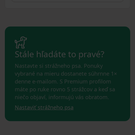
Stále hľadáte to pravé?
Nastavte si strážneho psa. Ponuky
vybrané na mieru dostanete súhrnne 1×
denne e-mailom. S Premium profilom
máte po ruke rovno 5 strážcov a keď sa
niečo objaví, informujú vás obratom.
Nastaviť strážneho psa