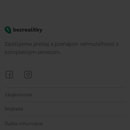
Bezrealitky
Zaisťujeme predaj a prenájom nehnuteľností s
kompletným servisom.
Bezrealitky na Facebooku
Bezrealitky na Instagrame
Záujemcovia
Majitelia
Ďalšie informácie