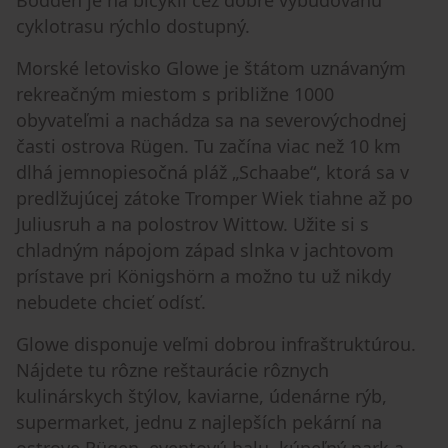
Bodden je na bicykli cez dobre vybudovanú
cyklotrasu rýchlo dostupný.
Morské letovisko Glowe je štátom uznávaným
rekreačným miestom s približne 1000
obyvateľmi a nachádza sa na severovýchodnej
časti ostrova Rügen. Tu začína viac než 10 km
dlhá jemnopiesočná pláž „Schaabe“, ktorá sa v
predlžujúcej zátoke Tromper Wiek tiahne až po
Juliusruh a na polostrov Wittow. Užite si s
chladným nápojom západ slnka v jachtovom
prístave pri Königshörn a možno tu už nikdy
nebudete chcieť odísť.
Glowe disponuje veľmi dobrou infraštruktúrou.
Nájdete tu rôzne reštaurácie rôznych
kulinárskych štýlov, kaviarne, údenárne rýb,
supermarket, jednu z najlepších pekární na