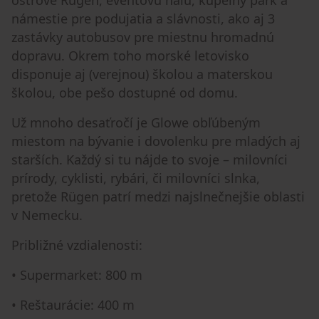
ostrove Rügen, eventovú halu, kúpeľný park a
námestie pre podujatia a slávnosti, ako aj 3
zastávky autobusov pre miestnu hromadnú
dopravu. Okrem toho morské letovisko
disponuje aj (verejnou) školou a materskou
školou, obe pešo dostupné od domu.
Už mnoho desaťročí je Glowe obľúbeným
miestom na bývanie i dovolenku pre mladých aj
starších. Každý si tu nájde to svoje – milovníci
prírody, cyklisti, rybári, či milovníci slnka,
pretože Rügen patrí medzi najslnečnejšie oblasti
v Nemecku.
Približné vzdialenosti:
• Supermarket: 800 m
• Reštaurácie: 400 m