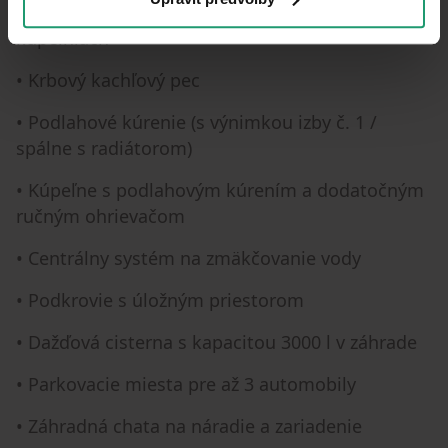
dlažba v kuchyni, chodbách, práčovni a
kúpeľniach
• Krbový kachľový pec
• Podlahové kúrenie (s výnimkou izby č. 1 /
spálne s radiátorom)
• Kúpeľne s podlahovým kúrením a dodatočným
ručným ohrievačom
• Centrálny systém na zmäkčovanie vody
• Podkrovie s úložným priestorom
• Dažďová cisterna s kapacitou 3000 l v záhrade
• Parkovacie miesta pre až 3 automobily
• Záhradná chata na náradie a zariadenie