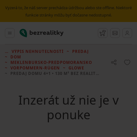
Vyzerá to, že náš server prechádza údržbou alebo ste offline. Niektoré
funkcie stránky môžu byť dočasne nedostupné.
Bezrealitky
Hlavné menu
Strážny pes
Správy
VÝPIS NEHNUTEĽNOSTÍ
PREDAJ
DOM
MEKLENBURSKO-PREDPOMORANSKO
VORPOMMERN-RÜGEN
GLOWE
PREDAJ DOMU
4+1 • 130 M² BEZ REALITKY
Inzerát už nie je v
ponuke