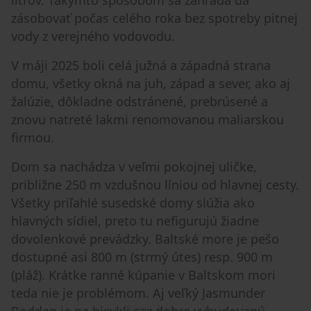
litrov. Takýmto spôsobom sa záhrada dá
zásobovať počas celého roka bez spotreby pitnej
vody z verejného vodovodu.
V máji 2025 boli celá južná a západná strana
domu, všetky okná na juh, západ a sever, ako aj
žalúzie, dôkladne odstránené, prebrúsené a
znovu natreté lakmi renomovanou maliarskou
firmou.
Dom sa nachádza v veľmi pokojnej uličke,
približne 250 m vzdušnou líniou od hlavnej cesty.
Všetky priľahlé susedské domy slúžia ako
hlavných sídiel, preto tu nefigurujú žiadne
dovolenkové prevádzky. Baltské more je pešo
dostupné asi 800 m (strmý útes) resp. 900 m
(pláž). Krátke ranné kúpanie v Baltskom mori
teda nie je problémom. Aj veľký Jasmunder