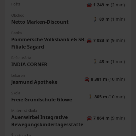
Pošta
🚘
1 249 m
(2 min)
Obchod
🚶
89 m
(1 min)
Netto Marken-Discount
Banka
Pommersche Volksbank eG SB-
🚘
7 983 m
(9 min)
Filiale Sagard
Reštaurácia
🚶
43 m
(1 min)
INDIA CORNER
Lekáreň
🚘
8 381 m
(10 min)
Jasmund Apotheke
Škola
🚶
805 m
(10 min)
Freie Grundschule Glowe
Materská škola
Auenwirbel Integrative
🚘
7 864 m
(9 min)
Bewegungskindertagesstätte
Športovisko