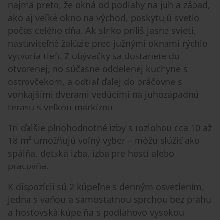
najmä preto, že okná od podlahy na juh a západ,
ako aj veľké okno na východ, poskytujú svetlo
počas celého dňa. Ak slnko príliš jasne svieti,
nastaviteľné žalúzie pred južnými oknami rýchlo
vytvoria tieň. Z obývačky sa dostanete do
otvorenej, no súčasne oddelenej kuchyne s
ostrovčekom, a odtiaľ ďalej do práčovne s
vonkajšími dverami vedúcimi na juhozápadnú
terasu s veľkou markízou.
Tri ďalšie plnohodnotné izby s rozlohou cca 10 až
18 m² umožňujú voľný výber – môžu slúžiť ako
spálňa, detská izba, izba pre hostí alebo
pracovňa.
K dispozícii sú 2 kúpeľne s denným osvetlením,
jedna s vaňou a samostatnou sprchou bez prahu
a hosťovská kúpeľňa s podlahovo vysokou