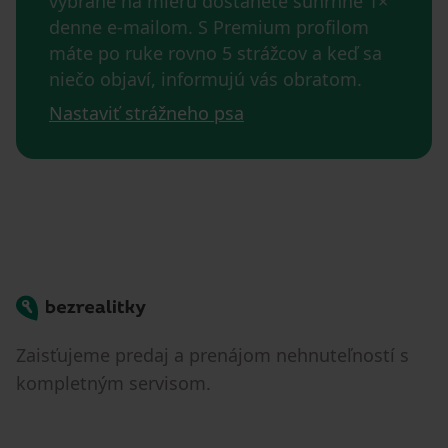
vybrané na mieru dostanete súhrnne 1×
denne e-mailom. S Premium profilom
máte po ruke rovno 5 strážcov a keď sa
niečo objaví, informujú vás obratom.
Nastaviť strážneho psa
Bezrealitky
Zaisťujeme predaj a prenájom nehnuteľností s
kompletným servisom.