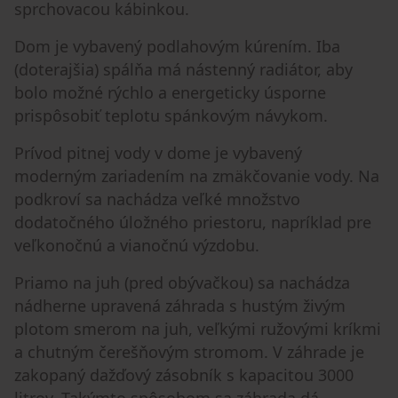
sprchovacou kábinkou.
Dom je vybavený podlahovým kúrením. Iba
(doterajšia) spálňa má nástenný radiátor, aby
bolo možné rýchlo a energeticky úsporne
prispôsobiť teplotu spánkovým návykom.
Prívod pitnej vody v dome je vybavený
moderným zariadením na zmäkčovanie vody. Na
podkroví sa nachádza veľké množstvo
dodatočného úložného priestoru, napríklad pre
veľkonočnú a vianočnú výzdobu.
Priamo na juh (pred obývačkou) sa nachádza
nádherne upravená záhrada s hustým živým
plotom smerom na juh, veľkými ružovými kríkmi
a chutným čerešňovým stromom. V záhrade je
zakopaný dažďový zásobník s kapacitou 3000