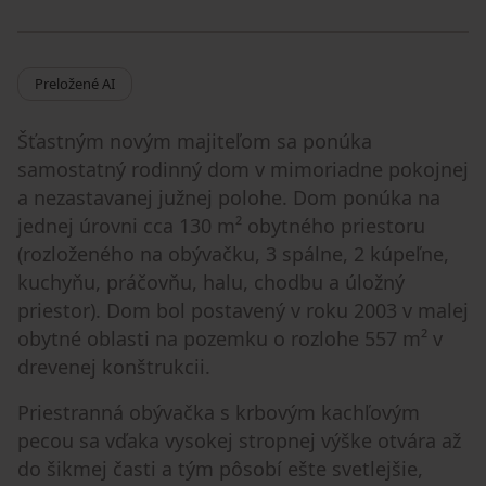
Preložené AI
Šťastným novým majiteľom sa ponúka
samostatný rodinný dom v mimoriadne pokojnej
a nezastavanej južnej polohe. Dom ponúka na
jednej úrovni cca 130 m² obytného priestoru
(rozloženého na obývačku, 3 spálne, 2 kúpeľne,
kuchyňu, práčovňu, halu, chodbu a úložný
priestor). Dom bol postavený v roku 2003 v malej
obytné oblasti na pozemku o rozlohe 557 m² v
drevenej konštrukcii.
Priestranná obývačka s krbovým kachľovým
pecou sa vďaka vysokej stropnej výške otvára až
do šikmej časti a tým pôsobí ešte svetlejšie,