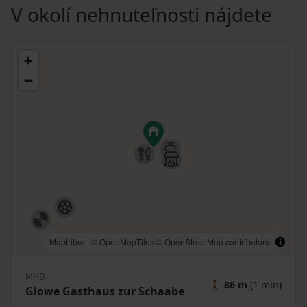
V okolí nehnuteľnosti nájdete
MapLibre
|
© OpenMapTiles
© OpenStreetMap contributors
MHD
🚶
86 m
(1 min)
Glowe Gasthaus zur Schaabe