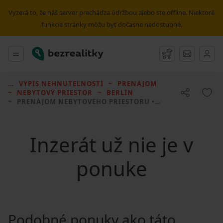
Vyzerá to, že náš server prechádza údržbou alebo ste offline. Niektoré
funkcie stránky môžu byť dočasne nedostupné.
Bezrealitky
Hlavné menu
Strážny pes
Správy
VÝPIS NEHNUTEĽNOSTÍ
PRENÁJOM
NEBYTOVÝ PRIESTOR
BERLÍN
PRENÁJOM NEBYTOVÉHO PRIESTORU
• 1400 M² BEZ REALITKY
Inzerát už nie je v
ponuke
Podobné ponuky ako táto