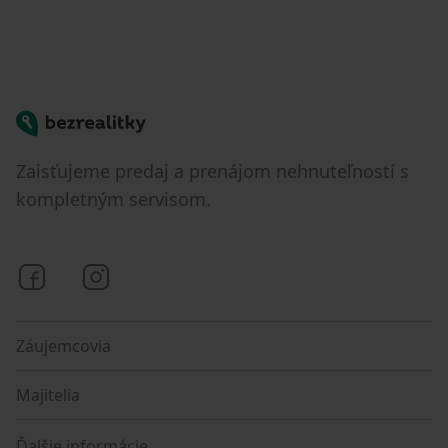
Bezrealitky
Zaisťujeme predaj a prenájom nehnuteľností s
kompletným servisom.
Bezrealitky na Facebooku
Bezrealitky na Instagrame
Záujemcovia
Majitelia
Ďalšie informácie