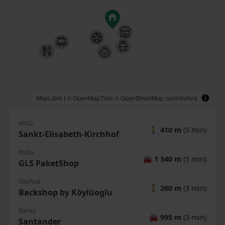
MapLibre
|
© OpenMapTiles
© OpenStreetMap contributors
MHD
🚶
410 m
(5 min)
Sankt-Elisabeth-Kirchhof
Pošta
🚘
1 340 m
(5 min)
GLS PaketShop
Obchod
🚶
260 m
(3 min)
Backshop by Köylüoglu
Banka
🚘
995 m
(3 min)
Santander