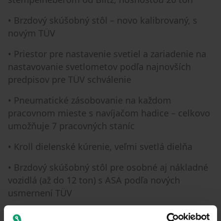
• Brzdový skúšobný stôl – novo kalibrovaný, s
novým TÜV
• Priestor pre nastavenie svetiel a zariadenie na
nastavovanie svetlometov podľa najnovších
predpisov pre TÜV schválenie
• Pneumatické zásobovanie na každom
pracovnom mieste s navíjačom hadice – celkovo
umožňuje 7 pracovných staníc
• Kroll dielenské kúrenie, veľmi svetlá dielňa
• Brzdový skúšobný stôl pre osobné aj nákladné
vozidlá (až do 12 ton) s ASA podľa nových
usmernení TÜV
• Výška stropu 6 metrov; k dispozícii sú