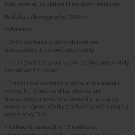
typy vozidiel, so stálym klientskym základom.
Rozloha celkovej plochy: 1400 m²
Vybavenie:
• 2× 5 t zdvihacie plošiny vhodné pre
transportéry aj osobné automobily
• 1× 3 t zdvihacia plošina pre osobné automobily,
zabudovaná v rovine
• 1 nožnicová zdvihacia plošina, inštalovaná v
rovine, 5 t, 6 metrov dlhá, vhodná pre
transportéry a osobné automobily, ako aj na
meranie náprav. Všetky zdvihacie plošiny majú 2
roky a nový TÜV
• Nákladná jamka dlhá 12 metrov so
stempelheberom od Blitz, nosnosťou 20 ton