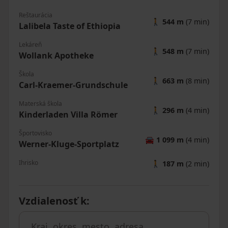
Reštaurácia
🚶
544 m
(7 min)
Lalibela Taste of Ethiopia
Lekáreň
🚶
548 m
(7 min)
Wollank Apotheke
Škola
🚶
663 m
(8 min)
Carl-Kraemer-Grundschule
Materská škola
🚶
296 m
(4 min)
Kinderladen Villa Römer
Športovisko
🚘
1 099 m
(4 min)
Werner-Kluge-Sportplatz
Ihrisko
🚶
187 m
(2 min)
Vzdialenosť k
: