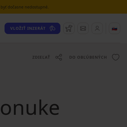
u byť dočasne nedostupné.
Strážny pes
Správy
🇸🇰
VLOŽIŤ INZERÁT
ZDIEĽAŤ
DO OBĽÚBENÝCH
 ponuke