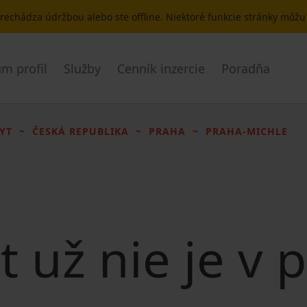
 prechádza údržbou alebo ste offline. Niektoré funkcie stránky môž
m profil
Služby
Cenník inzercie
Poradňa
YT
ČESKÁ REPUBLIKA
PRAHA
PRAHA-MICHLE
t už nie je v