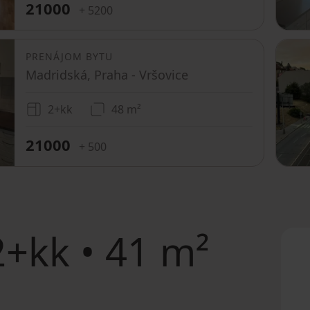
21000
+ 5200
PRENÁJOM BYTU
Madridská, Praha - Vršovice
2+kk
48 m²
21000
+ 500
+kk • 41 m²