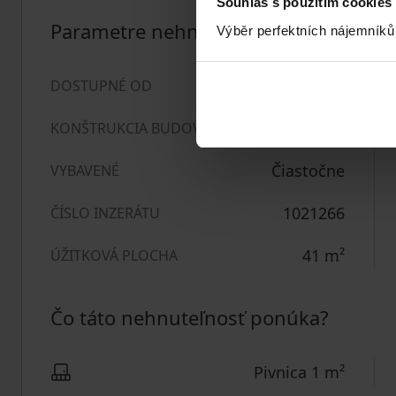
Souhlas s použitím cookies
Parametre nehnuteľnosti
Výběr perfektních nájemníků
15. 7. 2026
DOSTUPNÉ OD
Panel
KONŠTRUKCIA BUDOVY
Čiastočne
VYBAVENÉ
1021266
ČÍSLO INZERÁTU
41
m²
ÚŽITKOVÁ PLOCHA
Čo táto nehnuteľnosť ponúka?
Pivnica 1 m²