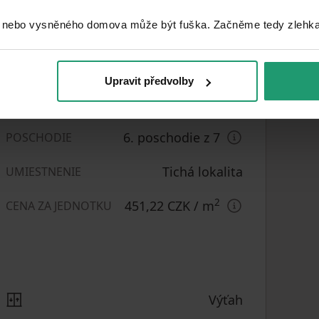
 nebo vysněného domova může být fuška. Začněme tedy zlehka, 
Veľmi dobrý
STAV
Upravit předvolby
2+kk
DISPOZÍCIA
6. poschodie z 7
POSCHODIE
Tichá lokalita
UMIESTNENIE
2
451,22 CZK
/ m
CENA ZA JEDNOTKU
Výťah