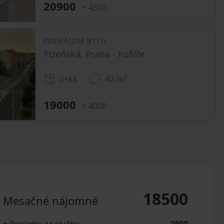
20900
+ 4500
PRENÁJOM BYTU
Plzeňská, Praha - Košíře
2+kk
42 m²
19000
+ 4000
18500
Mesačné nájomné