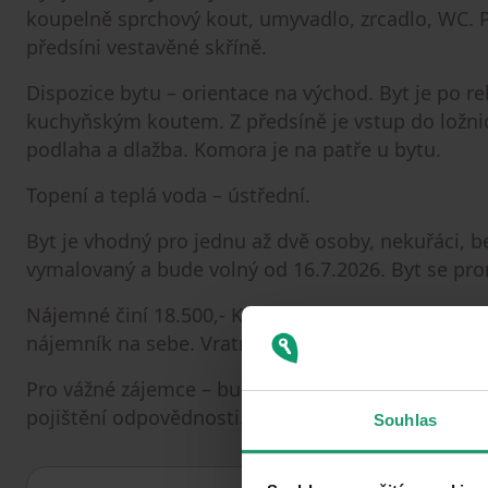
koupelně sprchový kout, umyvadlo, zrcadlo, WC. Př
předsíni vestavěné skříně.
Dispozice bytu – orientace na východ. Byt je po re
kuchyňským koutem. Z předsíně je vstup do ložni
podlaha a dlažba. Komora je na patře u bytu.
Topení a teplá voda – ústřední.
Byt je vhodný pro jednu až dvě osoby, nekuřáci, 
vymalovaný a bude volný od 16.7.2026. Byt se pr
Nájemné činí 18.500,- Kč, poplatky za služby 2.800
nájemník na sebe. Vratná kauce činí 37.000,- Kč.
Pro vážné zájemce – budeme požadovat na stránkác
pojištění odpovědnosti.
Souhlas