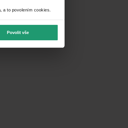
a to povolením cookies.​
Povolit vše