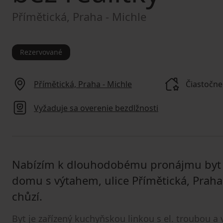
Přímětická, Praha - Michle
Rezervované
Přímětická, Praha - Michle
Čiastočne
Vyžaduje sa overenie bezdlžnosti
Nabízím k dlouhodobému pronájmu byt 2
domu s výtahem, ulice Přímětická, Praha
chůzí.
Byt je zařízený kuchyňskou linkou s el. troubou a