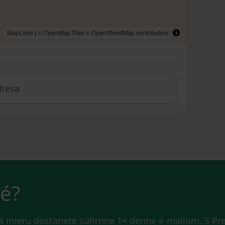
MapLibre
|
© OpenMapTiles
© OpenStreetMap contributors
vé?
na mieru dostanete súhrnne 1× denne e-mailom. S P