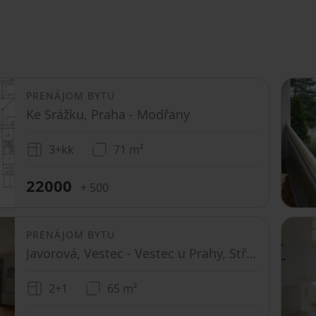
PRENÁJOM BYTU
Ke Srážku, Praha - Modřany
3+kk
71 m²
22000
+ 500
PRENÁJOM BYTU
Javorová, Vestec - Vestec u Prahy, Středočeský kraj
2+1
65 m²