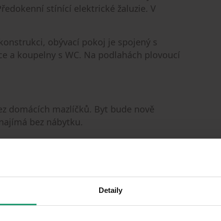
edokenní stínící elektrické žaluzie. V
konstrukci, obývací pokoj je spojený s
ce a koupelny s WC. Na podlahách plovoucí
bez domácích mazlíčků. Byt bude nově
onajímá bez nábytku.
,- Kč pro jednu osobu. Elektřinu si převádí
h Bezrealitky.cz ověření bezdlužnosti a
Detaily