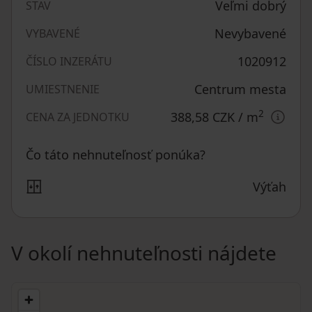
Veľmi dobrý
STAV
Nevybavené
VYBAVENÉ
1020912
ČÍSLO INZERÁTU
Centrum mesta
UMIESTNENIE
2
388,58 CZK
/ m
CENA ZA JEDNOTKU
Čo táto nehnuteľnosť ponúka?
Výťah
V okolí nehnuteľnosti nájdete