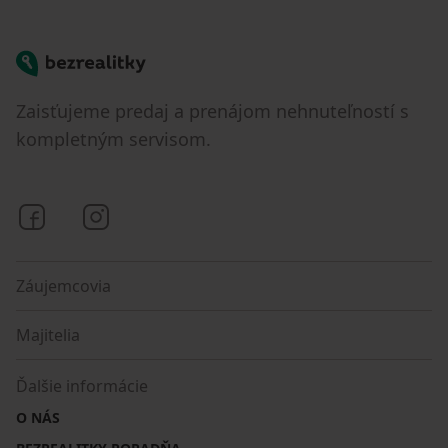
Bezrealitky
Zaisťujeme predaj a prenájom nehnuteľností s
kompletným servisom.
Bezrealitky na Facebooku
Bezrealitky na Instagrame
Záujemcovia
Majitelia
Ďalšie informácie
O NÁS