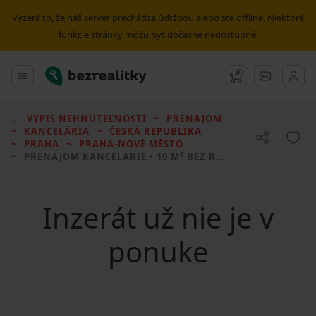
Vyzerá to, že náš server prechádza údržbou alebo ste offline. Niektoré
funkcie stránky môžu byť dočasne nedostupné.
Bezrealitky
Hlavné menu
Strážny pes
Správy
VÝPIS NEHNUTEĽNOSTÍ
PRENÁJOM
KANCELÁRIA
ČESKÁ REPUBLIKA
PRAHA
PRAHA-NOVÉ MĚSTO
PRENÁJOM KANCELÁRIE
• 19 M² BEZ REALITKY
Inzerát už nie je v
ponuke