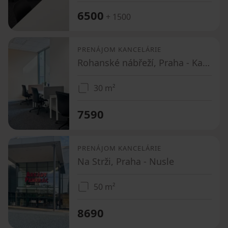
6500
+ 1500
PRENÁJOM KANCELÁRIE
Rohanské nábřeží, Praha - Karlín
30 m²
7590
PRENÁJOM KANCELÁRIE
Na Strži, Praha - Nusle
50 m²
8690