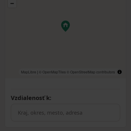
MapLibre
|
© OpenMapTiles
© OpenStreetMap contributors
Vzdialenosť k
: