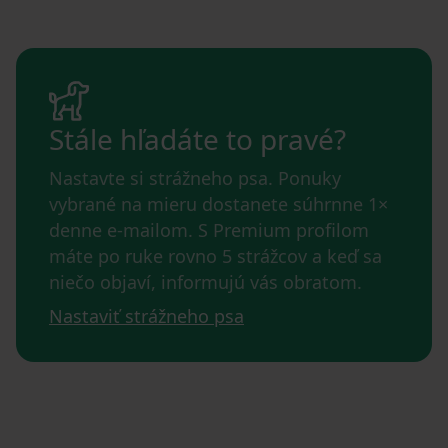
Stále hľadáte to pravé?
Nastavte si strážneho psa. Ponuky
vybrané na mieru dostanete súhrnne 1×
denne e-mailom. S Premium profilom
máte po ruke rovno 5 strážcov a keď sa
niečo objaví, informujú vás obratom.
Nastaviť strážneho psa