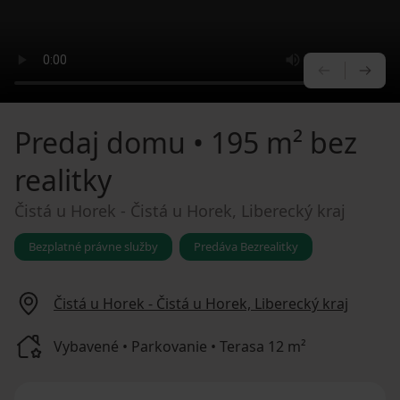
PREDCHÁ
NA
Predaj domu
• 195 m² bez
realitky
Čistá u Horek - Čistá u Horek, Liberecký kraj
Bezplatné právne služby
Predáva Bezrealitky
Čistá u Horek - Čistá u Horek, Liberecký kraj
Vybavené • Parkovanie • Terasa 12 m²