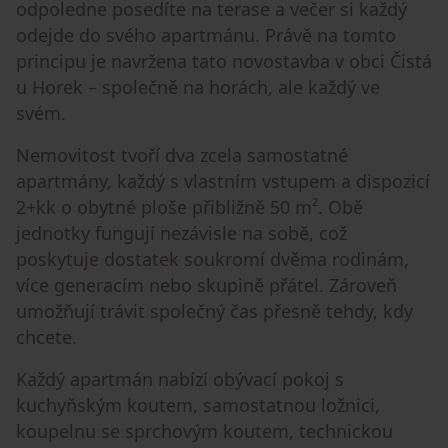
odpoledne posedíte na terase a večer si každý
odejde do svého apartmánu. Právě na tomto
principu je navržena tato novostavba v obci Čistá
u Horek – společně na horách, ale každý ve
svém.
Nemovitost tvoří dva zcela samostatné
apartmány, každý s vlastním vstupem a dispozicí
2+kk o obytné ploše přibližně 50 m². Obě
jednotky fungují nezávisle na sobě, což
poskytuje dostatek soukromí dvěma rodinám,
více generacím nebo skupině přátel. Zároveň
umožňují trávit společný čas přesně tehdy, kdy
chcete.
Každý apartmán nabízí obývací pokoj s
kuchyňským koutem, samostatnou ložnici,
koupelnu se sprchovým koutem, technickou