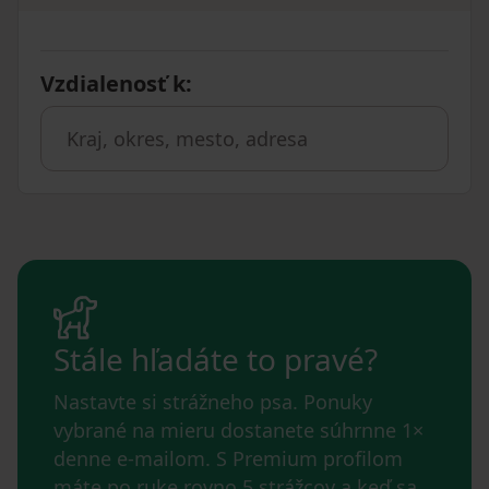
Vzdialenosť k
:
Stále hľadáte to pravé?
Nastavte si strážneho psa. Ponuky
vybrané na mieru dostanete súhrnne 1×
denne e-mailom. S Premium profilom
máte po ruke rovno 5 strážcov a keď sa