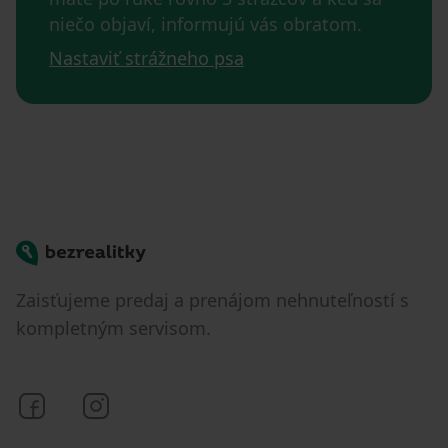
niečo objaví, informujú vás obratom.
Nastaviť strážneho psa
Bezrealitky
Zaisťujeme predaj a prenájom nehnuteľností s
kompletným servisom.
Bezrealitky na Facebooku
Bezrealitky na Instagrame