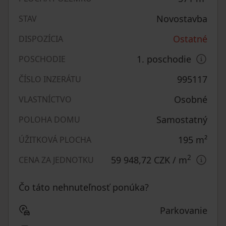
Novostavba
STAV
Ostatné
DISPOZÍCIA
1. poschodie
POSCHODIE
995117
ČÍSLO INZERÁTU
Osobné
VLASTNÍCTVO
Samostatný
POLOHA DOMU
195
m²
ÚŽITKOVÁ PLOCHA
2
59 948,72 CZK
/ m
CENA ZA JEDNOTKU
Čo táto nehnuteľnosť ponúka?
Parkovanie