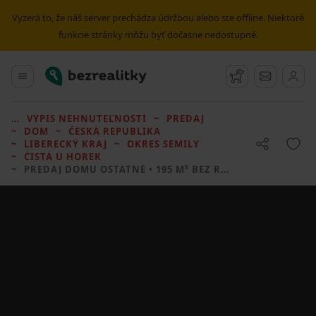
Vyzerá to, že náš server prechádza údržbou alebo ste offline. Niektoré
funkcie stránky môžu byť dočasne nedostupné.
Bezrealitky
Hlavné menu
Strážny pes
Správy
VÝPIS NEHNUTEĽNOSTÍ
PREDAJ
DOM
ČESKÁ REPUBLIKA
LIBERECKÝ KRAJ
OKRES SEMILY
ČISTÁ U HOREK
PREDAJ DOMU
OSTATNÉ • 195 M² BEZ REALITKY