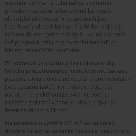
moderní kamna na tuhá paliva s externím
přívodem vzduchu, alternativně lze využít
elektrické přímotopy. V koupelnách jsou
instalovány elektrické topné žebříky. Objekt je
zařazen do energetické třídy B – velmi úsporná,
což přispívá k nízkým provozním nákladům
během celoročního využívání.
Při výstavbě byly použity kvalitní materiály.
Střecha je opatřena plechovou krytinou Satjam,
plastová okna a dveře německého profilu Gealan
jsou osazena izolačními trojskly. Objekt je
napojen na elektřinu (230/400 V), voda je
zajištěna z vlastní vrtané studny a odpad je
řešen septikem s filtrem.
Na pozemku o výměře 571 m² se nacházejí
dřevěné terasy ze severské borovice, prostor pro