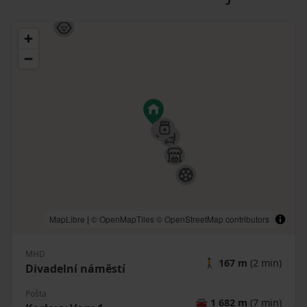
MapLibre
|
© OpenMapTiles
© OpenStreetMap contributors
MHD
🚶
167 m
(2 min)
Divadelní náměstí
Pošta
🚘
1 682 m
(7 min)