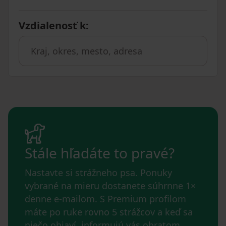
Vzdialenosť k
:
Stále hľadáte to pravé?
Nastavte si strážneho psa. Ponuky
vybrané na mieru dostanete súhrnne 1×
denne e-mailom. S Premium profilom
máte po ruke rovno 5 strážcov a keď sa
niečo objaví, informujú vás obratom.