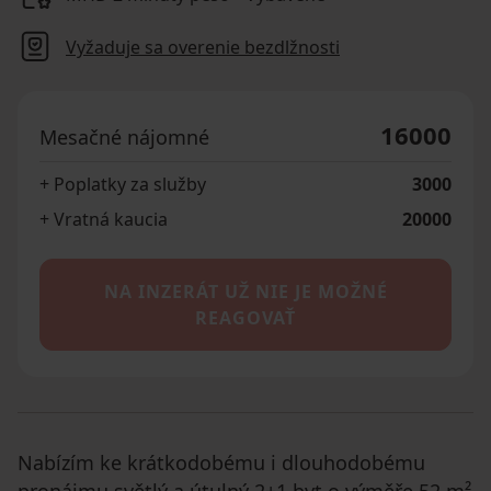
Vyžaduje sa overenie bezdlžnosti
16000
Mesačné nájomné
+ Poplatky za služby
3000
+ Vratná kaucia
20000
NA INZERÁT UŽ NIE JE MOŽNÉ
REAGOVAŤ
Nabízím ke krátkodobému i dlouhodobému
pronájmu světlý a útulný 2+1 byt o výměře 52 m²