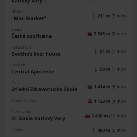
Karlovy Vary 1
Obchod
🚶
211 m
(3 min)
"Mini Market"
Banka
🚘
2 243 m
(9 min)
Česká spořitelna
Reštaurácia
🚶
51 m
(1 min)
Goethe’s beer house
Lekáreň
🚶
90 m
(1 min)
Central Apotheke
Škola
🚘
1 414 m
(6 min)
Střední Zdravotnicka Škola
Materská škola
🚘
1 123 m
(4 min)
Športovisko
🚘
3 438 m
(12 min)
FC Slavia Karlovy Vary
Ihrisko
🚶
480 m
(6 min)