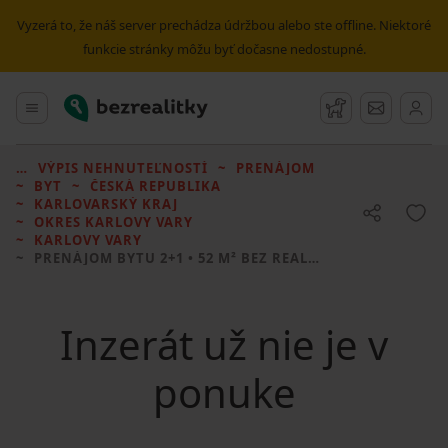
Vyzerá to, že náš server prechádza údržbou alebo ste offline. Niektoré
funkcie stránky môžu byť dočasne nedostupné.
Bezrealitky
Hlavné menu
Strážny pes
Správy
VÝPIS NEHNUTEĽNOSTÍ
PRENÁJOM
BYT
ČESKÁ REPUBLIKA
KARLOVARSKÝ KRAJ
OKRES KARLOVY VARY
KARLOVY VARY
PRENÁJOM BYTU
2+1 • 52 M² BEZ REALITKY
Inzerát už nie je v
ponuke