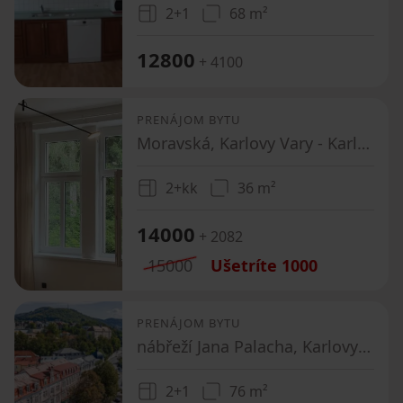
2+1
68 m²
12800
+ 4100
PRENÁJOM BYTU
Moravská, Karlovy Vary - Karlovy Vary, Karlovarský kraj
2+kk
36 m²
14000
+ 2082
15000
Ušetríte
1000
PRENÁJOM BYTU
nábřeží Jana Palacha, Karlovy Vary - Karlovy Vary, Karlovarský kraj
2+1
76 m²