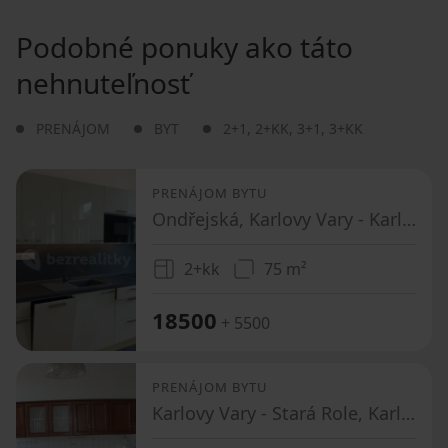
Podobné ponuky ako táto
nehnuteľnosť
PRENÁJOM
BYT
2+1
,
2+KK
,
3+1
,
3+KK
PRENÁJOM BYTU
Ondřejská, Karlovy Vary - Karlovy Vary, Karlovarský kraj
2+kk
75 m²
18500
+ 5500
PRENÁJOM BYTU
Karlovy Vary - Stará Role, Karlovarský kraj