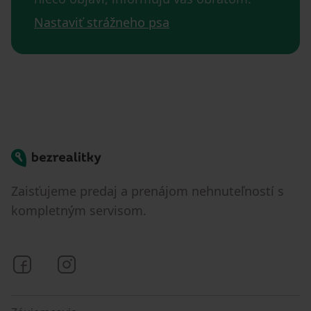
Nastaviť strážneho psa
Bezrealitky
Zaisťujeme predaj a prenájom nehnuteľností s
kompletným servisom.
Bezrealitky na Facebooku
Bezrealitky na Instagrame