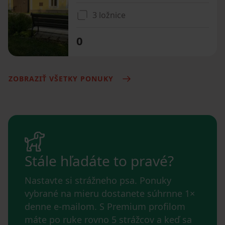
3 ložnice
0
ZOBRAZIŤ VŠETKY PONUKY
Stále hľadáte to pravé?
Nastavte si strážneho psa. Ponuky
vybrané na mieru dostanete súhrnne 1×
denne e-mailom. S Premium profilom
máte po ruke rovno 5 strážcov a keď sa