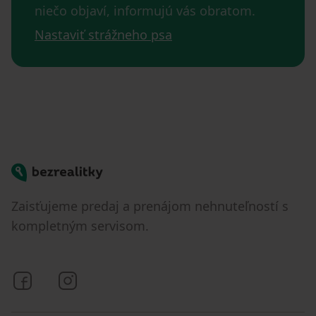
niečo objaví, informujú vás obratom.
Nastaviť strážneho psa
Bezrealitky
Zaisťujeme predaj a prenájom nehnuteľností s
kompletným servisom.
Bezrealitky na Facebooku
Bezrealitky na Instagrame