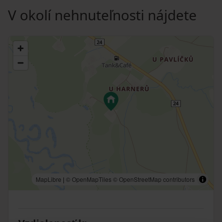
V okolí nehnuteľnosti nájdete
MapLibre
|
© OpenMapTiles
© OpenStreetMap contributors