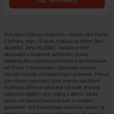
VIAC INFORMÁCIÍ
Pronájem Chalupy Halámky v oblasti Jižní Čechy:
3 ložnice, max. 10 osob.chalupa za týden: léto
46.900kč, zima 35.000kč. Nabízíme Vám
ubytování v moderně zařízeném statku
Halámky38 v malebné jihočeské krajině kousek
od hranic s Rakouskem. Ubytování se také
nachází kousek od Halámských pískoven. Pokud
jste vášniví sportovci, jistě oceníte sportovní
možnosti přímo v oplocené zahradě, která je
naprosto ideální i pro rodiny s dětmi. Vedle
statku se nachází tenisový kurt s umělým
povrchem, který umožňuje celoroční využití. Je
možné si zaházet na basketbalový koš nebo si