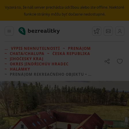
Vyzerá to, že náš server prechádza údržbou alebo ste offline. Niektoré
funkcie stránky môžu byť dočasne nedostupné.
Bezrealitky
Hlavné menu
Strážny pes
Správy
VÝPIS NEHNUTEĽNOSTÍ
PRENÁJOM
CHATA/CHALUPA
ČESKÁ REPUBLIKA
JIHOČESKÝ KRAJ
OKRES JINDŘICHŮV HRADEC
HALÁMKY
PRENÁJOM REKREAČNÉHO OBJEKTU
• 3 LOŽNICE BEZ REALITKY