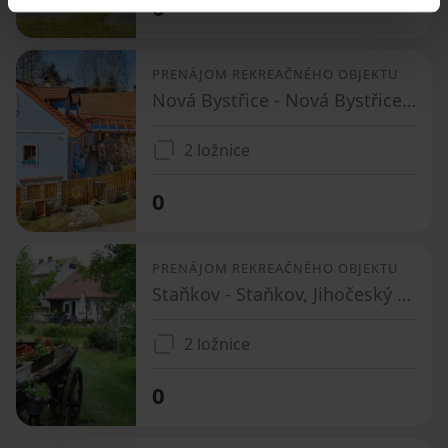
0
PRENÁJOM REKREAČNÉHO OBJEKTU
Nová Bystřice - Nová Bystřice, Jihočeský kraj
2 ložnice
0
PRENÁJOM REKREAČNÉHO OBJEKTU
Staňkov - Staňkov, Jihočeský kraj
2 ložnice
0