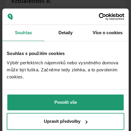
Vzdialenosť k
:
Souhlas
Detaily
Více o cookies
Podobné ponuky ako táto
Souhlas s použitím cookies
nehnuteľnosť
Výběr perfektních nájemníků nebo vysněného domova
může být fuška. Začněme tedy zlehka, a to povolením
PRENÁJOM
CHATA/CHALUPA
cookies.​
PRENÁJOM REKREAČNÉHO OBJEKTU
Povolit vše
Chlum u Třeboně - Chlum u Třeboně, Jihočeský kraj
7 ložnic
Upravit předvolby