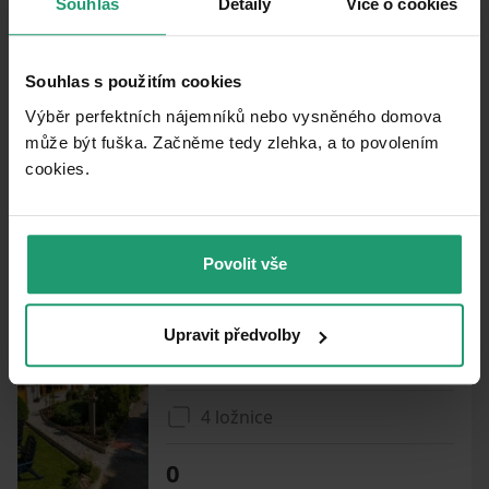
nehnuteľnosť
Souhlas
Detaily
Více o cookies
PRENÁJOM
CHATA/CHALUPA
Souhlas s použitím cookies
Výběr perfektních nájemníků nebo vysněného domova
PRENÁJOM REKREAČNÉHO OBJEKTU
může být fuška. Začněme tedy zlehka, a to povolením
Plavsko - Plavsko, Jihočeský kraj
cookies.​
2 ložnice
0
Povolit vše
PRENÁJOM REKREAČNÉHO OBJEKTU
Upravit předvolby
Jindřichův Hradec - Buk u Jindřichova Hradce, Jihočeský kraj
4 ložnice
0