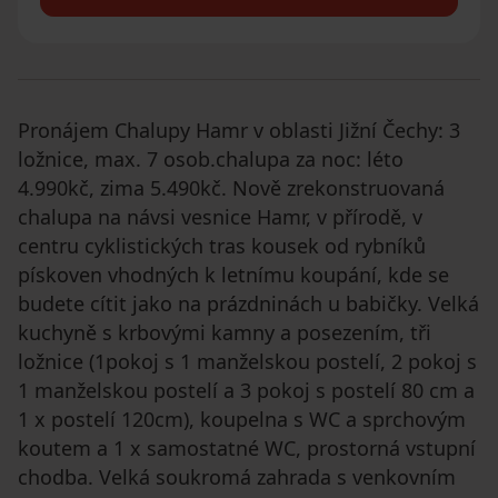
Pronájem Chalupy Hamr v oblasti Jižní Čechy: 3
ložnice, max. 7 osob.chalupa za noc: léto
4.990kč, zima 5.490kč. Nově zrekonstruovaná
chalupa na návsi vesnice Hamr, v přírodě, v
centru cyklistických tras kousek od rybníků
pískoven vhodných k letnímu koupání, kde se
budete cítit jako na prázdninách u babičky. Velká
kuchyně s krbovými kamny a posezením, tři
ložnice (1pokoj s 1 manželskou postelí, 2 pokoj s
1 manželskou postelí a 3 pokoj s postelí 80 cm a
1 x postelí 120cm), koupelna s WC a sprchovým
koutem a 1 x samostatné WC, prostorná vstupní
chodba. Velká soukromá zahrada s venkovním