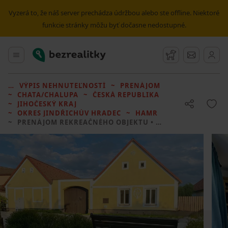
Vyzerá to, že náš server prechádza údržbou alebo ste offline. Niektoré
funkcie stránky môžu byť dočasne nedostupné.
Bezrealitky
Hlavné menu
Strážny pes
Správy
VÝPIS NEHNUTEĽNOSTÍ
PRENÁJOM
CHATA/CHALUPA
ČESKÁ REPUBLIKA
JIHOČESKÝ KRAJ
OKRES JINDŘICHŮV HRADEC
HAMR
PRENÁJOM REKREAČNÉHO OBJEKTU
• 3 LOŽNICE BEZ REALITKY