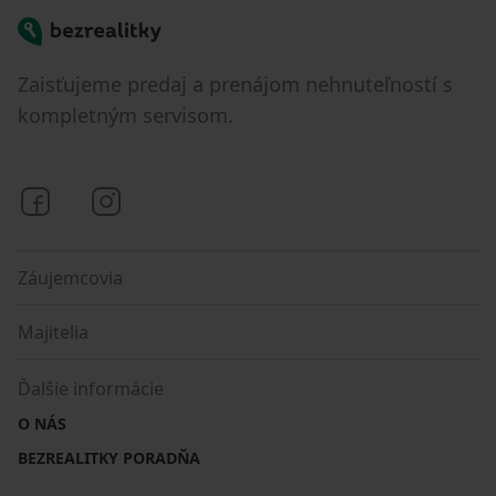
Bezrealitky
Zaisťujeme predaj a prenájom nehnuteľností s
kompletným servisom.
Bezrealitky na Facebooku
Bezrealitky na Instagrame
Záujemcovia
Majitelia
Ďalšie informácie
O NÁS
BEZREALITKY PORADŇA