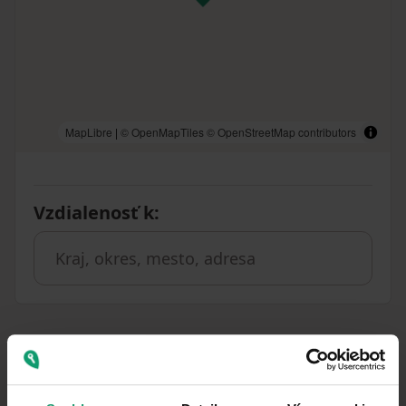
MapLibre
|
© OpenMapTiles
© OpenStreetMap contributors
Vzdialenosť k
:
Podobné ponuky ako táto