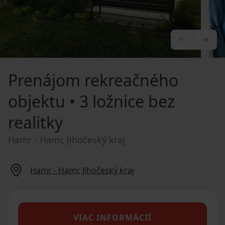
PREDCHÁ
NA
Prenájom rekreačného
objektu
• 3 ložnice bez
realitky
Hamr - Hamr, Jihočeský kraj
Hamr - Hamr, Jihočeský kraj
VIAC INFORMÁCIÍ