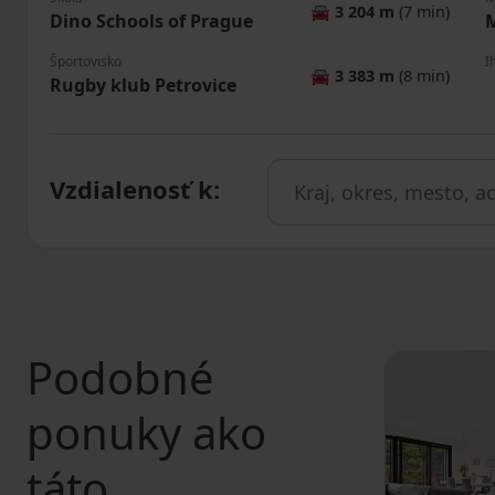
🚘
3 204 m
(7 min)
Dino Schools of Prague
M
Športovisko
I
🚘
3 383 m
(8 min)
Rugby klub Petrovice
Vzdialenosť k
:
Podobné
ponuky ako
táto