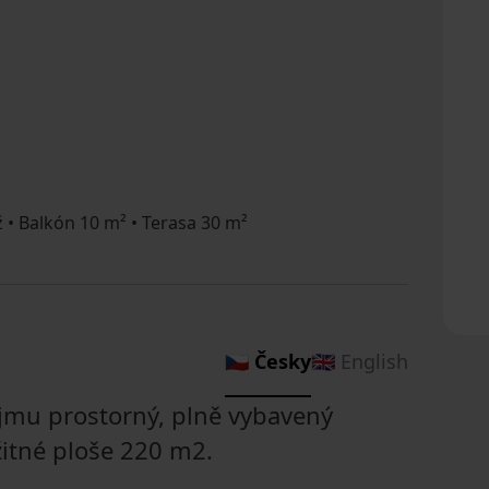
• Balkón 10 m² • Terasa 30 m²
🇨🇿 Česky
🇬🇧 English
mu prostorný, plně vybavený
itné ploše 220 m2.