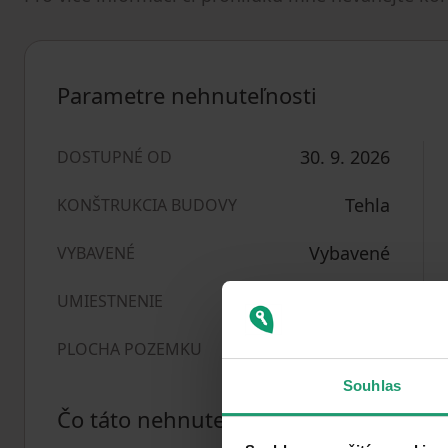
Parametre nehnuteľnosti
30. 9. 2026
DOSTUPNÉ OD
Tehla
KONŠTRUKCIA BUDOVY
Vybavené
VYBAVENÉ
Tichá lokalita
UMIESTNENIE
821
m²
PLOCHA POZEMKU
Souhlas
Čo táto nehnuteľnosť ponúka?