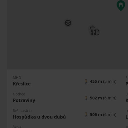
MHD
P
🚶
455 m
(5 min)
Křeslice
P
Obchod
B
🚶
502 m
(6 min)
Potraviny
Reštaurácia
L
🚶
506 m
(6 min)
Hospůdka u dvou dubů
L
Škola
M