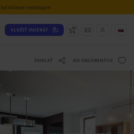
u byť dočasne nedostupné.
Strážny pes
Správy
🇸🇰
VLOŽIŤ INZERÁT
ZDIEĽAŤ
DO OBĽÚBENÝCH