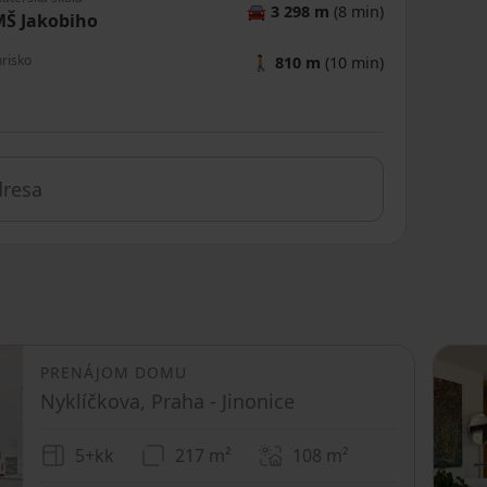
🚘
3 298 m
(8 min)
Š Jakobiho
hrisko
🚶
810 m
(10 min)
PRENÁJOM DOMU
Nyklíčkova, Praha - Jinonice
5+kk
217 m²
108
m²