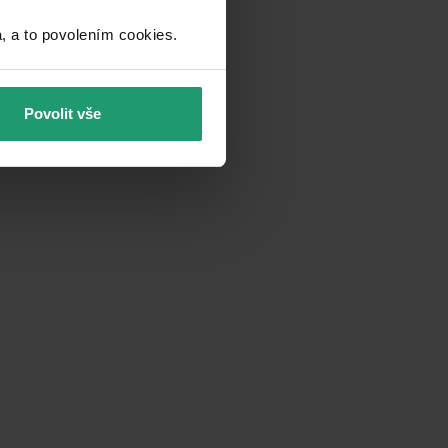
a to povolením cookies.​
Povolit vše