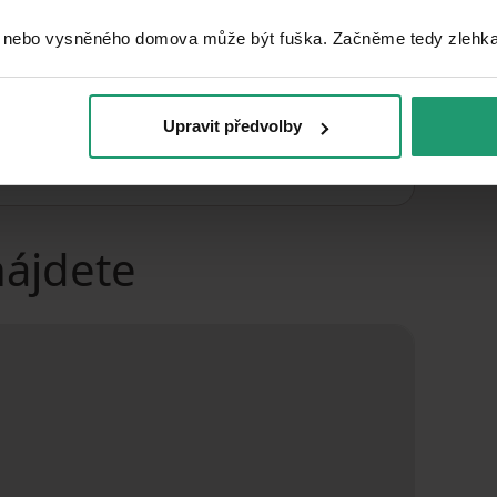
Garáž
 nebo vysněného domova může být fuška. Začněme tedy zlehka, 
MHD 5 minút pešo
Upravit předvolby
nájdete