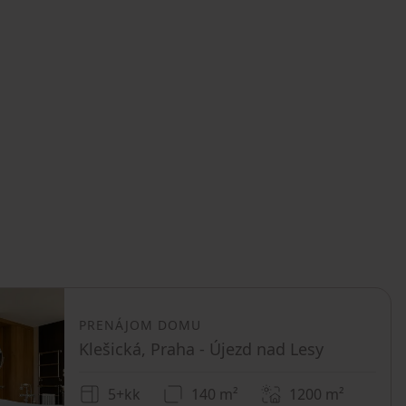
PRENÁJOM DOMU
Klešická, Praha - Újezd nad Lesy
5+kk
140 m²
1200
m²