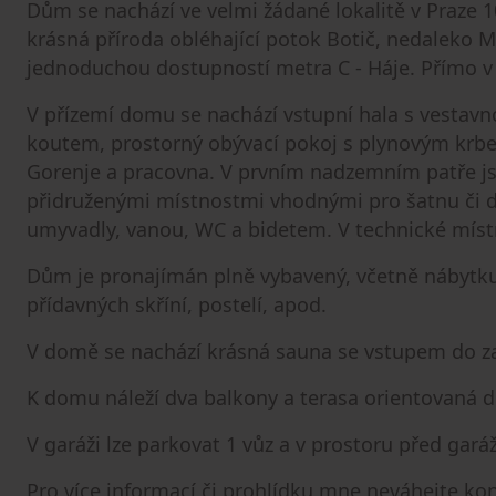
Dům se nachází ve velmi žádané lokalitě v Praze 10
krásná příroda obléhající potok Botič, nedaleko M
jednoduchou dostupností metra C - Háje. Přímo v 
V přízemí domu se nachází vstupní hala s vestavn
koutem, prostorný obývací pokoj s plynovým krb
Gorenje a pracovna. V prvním nadzemním patře jso
přidruženými místnostmi vhodnými pro šatnu či 
umyvadly, vanou, WC a bidetem. V technické místno
Dům je pronajímán plně vybavený, včetně nábytku
přídavných skříní, postelí, apod.
V domě se nachází krásná sauna se vstupem do z
K domu náleží dva balkony a terasa orientovaná d
V garáži lze parkovat 1 vůz a v prostoru před gará
Pro více informací či prohlídku mne neváhejte ko