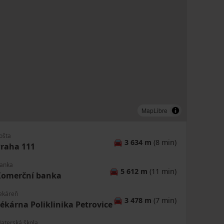
MapLibre
ošta
🚘
3 634 m
(8 min)
raha 111
anka
🚘
5 612 m
(11 min)
Komerční banka
ekáreň
🚘
3 478 m
(7 min)
ékárna Poliklinika Petrovice
aterská škola