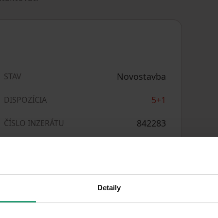
Novostavba
STAV
5+1
DISPOZÍCIA
842283
ČÍSLO INZERÁTU
220
m²
ÚŽITKOVÁ PLOCHA
2
363,64 CZK
/ m
CENA ZA JEDNOTKU
Detaily