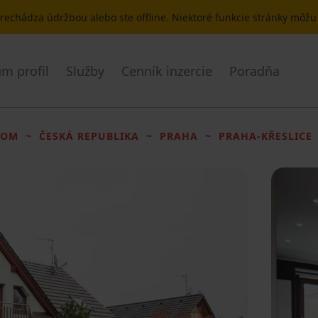
 prechádza údržbou alebo ste offline. Niektoré funkcie stránky môž
m profil
Služby
Cenník inzercie
Poradňa
DOM
ČESKÁ REPUBLIKA
PRAHA
PRAHA-KŘESLICE