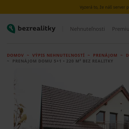
Vyzerá to, že náš server
Bezrealitky
Nehnuteľnosti
Premiu
DOMOV
VÝPIS NEHNUTEĽNOSTÍ
PRENÁJOM
PRENÁJOM DOMU
5+1 • 220 M² BEZ REALITKY