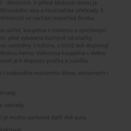
 - Křeslicích. V přímé blízkosti domu je
ilíčovského lesa a Hostivařské přehrady. S
Křeslicích se nachází mateřská školka.
ou skříní, koupelna s toaletou a sprchovým
em, plně vybavená kuchyně od značky
u umístěny 3 ložnice, z nichž dvě disponují
dětskou hernu. Velkorysá koupelna s dvěmi
sti je k dispozici pračka a sušička.
 z teakového masívního dřeva, vestavných i
ahrady.
o zahrady.
ží je možno parkovat další dvě auta.
ntaktovat.