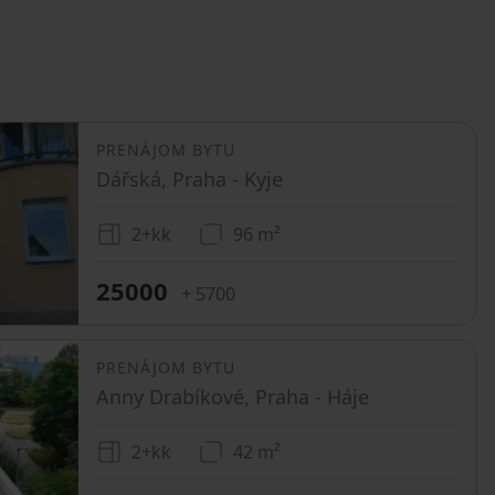
PRENÁJOM BYTU
Dářská, Praha - Kyje
2+kk
96 m²
25000
+ 5700
PRENÁJOM BYTU
Anny Drabíkové, Praha - Háje
2+kk
42 m²