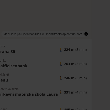
MapLibre
|
© OpenMapTiles
© OpenStreetMap contributors
ošta
🚶
224 m
(3 min)
raha 86
anka
🚶
263 m
(3 min)
aiffeisenbank
ekáreň
🚶
246 m
(3 min)
Benu
aterská škola
🚶
331 m
(4 min)
írkevní mateřská škola Laura
hrisko
🚶
185 m
(2 min)