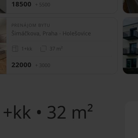
18500
+ 5500
PRENÁJOM BYTU
Šimáčkova, Praha - Holešovice
1+kk
37 m²
22000
+ 3000
+kk • 32 m²