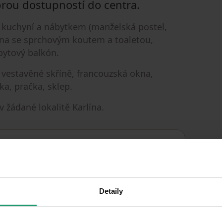
brou dostupností do centra.
u kuchyní a nábytkem (manželská postel,
upelna se sprchovým koutem a toaletou,
bytový balkón.
 vestavěné skříně, francouzská okna,
ka, pračka, sklep.
 žádané lokalitě Karlína.
30. 4. 2024
DOSTUPNÉ OD
Detaily
KONŠTRUKCIA
Zmiešaná
BUDOVY