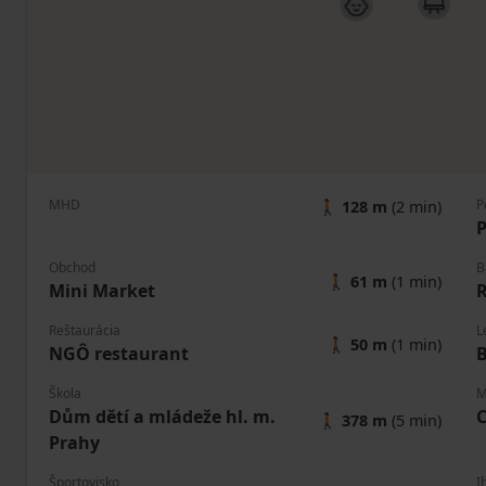
MHD
P
🚶
128 m
(2 min)
P
Obchod
B
🚶
61 m
(1 min)
Mini Market
R
Reštaurácia
L
🚶
50 m
(1 min)
NGÔ restaurant
Škola
M
Dům dětí a mládeže hl. m.
C
🚶
378 m
(5 min)
Prahy
Športovisko
I