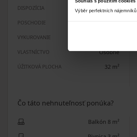
Souhlas s použitím cookies
1+kk
DISPOZÍCIA
Výběr perfektních nájemníků
3. poschodie z 7
POSCHODIE
Ústredné
VYKUROVANIE
Osobné
VLASTNÍCTVO
32
m²
ÚŽITKOVÁ PLOCHA
Čo táto nehnuteľnosť ponúka?
Balkón 8 m²
Pivnica 3 m²