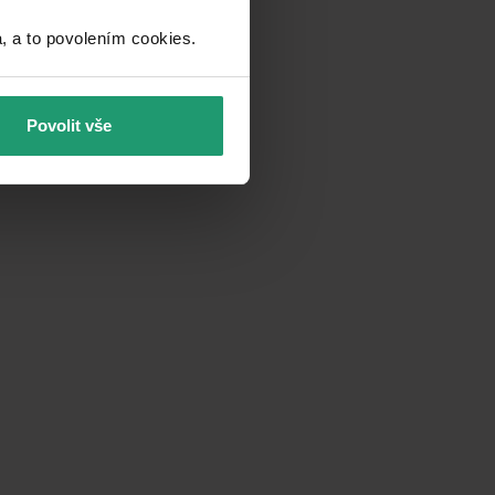
a to povolením cookies.​
Povolit vše