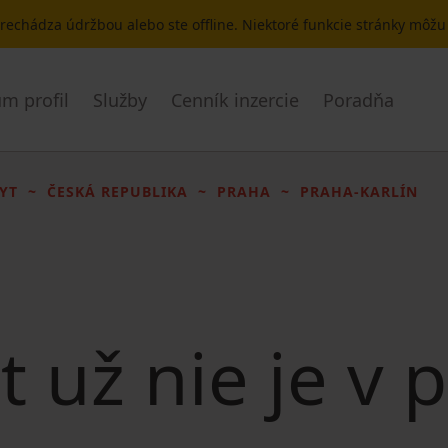
 prechádza údržbou alebo ste offline. Niektoré funkcie stránky môž
m profil
Služby
Cenník inzercie
Poradňa
YT
ČESKÁ REPUBLIKA
PRAHA
PRAHA-KARLÍN
t už nie je v