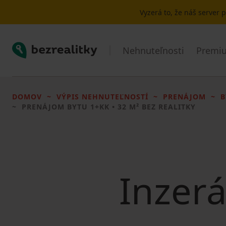
Vyzerá to, že náš server
Bezrealitky
Nehnuteľnosti
Premiu
DOMOV
VÝPIS NEHNUTEĽNOSTÍ
PRENÁJOM
B
PRENÁJOM BYTU
1+KK • 32 M² BEZ REALITKY
Inzerá