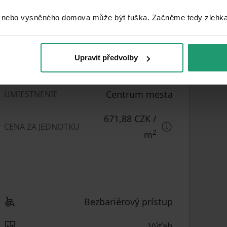
 nebo vysněného domova může být fuška. Začněme tedy zlehka, 
Vybavené
VYBAVENÉ
Luxusné
PREVEDENIE
Upravit předvolby
834891
ČÍSLO INZERÁTU
Centrum mesta
UMIESTNENIE
671,88 CZK
/
CENA ZA JEDNOTKU
2
m
Bezbariérový prístup
Výťah