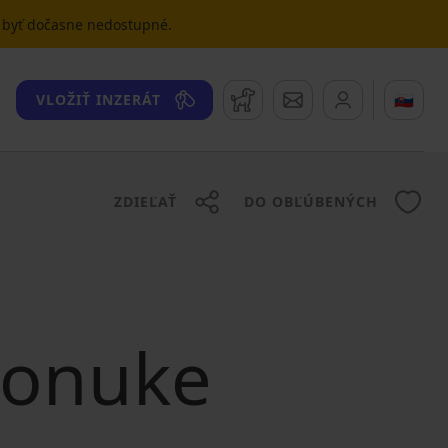
u byť dočasne nedostupné.
Strážny pes
Správy
🇸🇰
VLOŽIŤ INZERÁT
ZDIEĽAŤ
DO OBĽÚBENÝCH
 ponuke