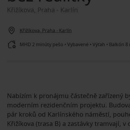
Křižíkova, Praha - Karlín
Křižíkova, Praha - Karlín
MHD 2 minúty pešo • Vybavené • Výťah • Balkón 8 m
Nabízím k pronájmu částečně zařízený by
moderním rezidenčním projektu. Budova s
pár kroků od Karlínského náměstí, pouh
Křižíkova (trasa B) a zastávky tramvají, v