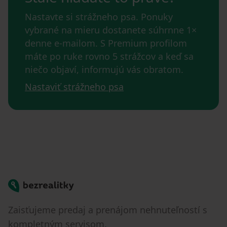
Nastavte si strážneho psa. Ponuky
vybrané na mieru dostanete súhrnne 1×
denne e-mailom. S Premium profilom
máte po ruke rovno 5 strážcov a keď sa
niečo objaví, informujú vás obratom.
Nastaviť strážneho psa
Bezrealitky
Zaisťujeme predaj a prenájom nehnuteľností s
kompletným servisom.