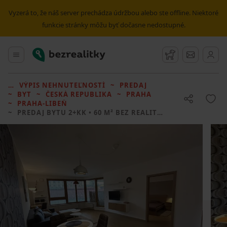
Vyzerá to, že náš server prechádza údržbou alebo ste offline. Niektoré
funkcie stránky môžu byť dočasne nedostupné.
Bezrealitky
Hlavné menu
Strážny pes
Správy
VÝPIS NEHNUTEĽNOSTÍ
PREDAJ
BYT
ČESKÁ REPUBLIKA
PRAHA
PRAHA-LIBEŇ
PREDAJ BYTU
2+KK • 60 M² BEZ REALITKY