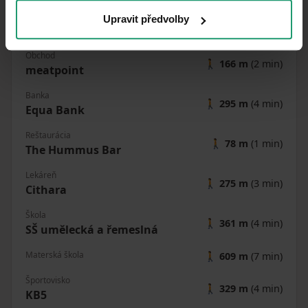
Pošta
Upravit předvolby
🚘
972 m
(2 min)
Praha 8
Obchod
🚶
166 m
(2 min)
meatpoint
Banka
🚶
295 m
(4 min)
Equa Bank
Reštaurácia
🚶
78 m
(1 min)
The Hummus Bar
Lekáreň
🚶
275 m
(3 min)
Cithara
Škola
🚶
361 m
(4 min)
SŠ umělecká a řemeslná
Materská škola
🚶
609 m
(7 min)
Športovisko
🚶
329 m
(4 min)
KB5