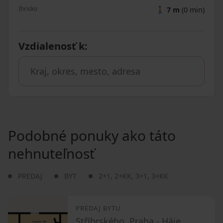
Ihrisko
🚶
7 m
(0 min)
Vzdialenosť k
:
Podobné ponuky ako táto
nehnuteľnosť
PREDAJ
BYT
2+1
,
2+KK
,
3+1
,
3+KK
PREDAJ BYTU
Stříbrského, Praha - Háje