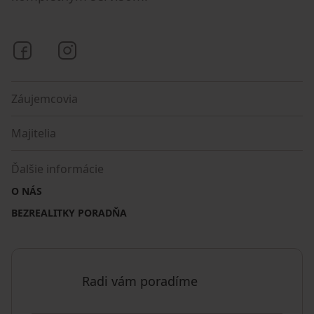
Bezrealitky na Facebooku
Bezrealitky na Instagrame
Záujemcovia
Majitelia
Ďalšie informácie
O NÁS
BEZREALITKY PORADŇA
Radi vám poradíme