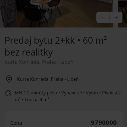
PREDCHÁ
NA
Predaj bytu
2+kk • 60 m²
bez realitky
Kurta Konráda, Praha - Libeň
Kurta Konráda, Praha - Libeň
MHD 2 minúty pešo • Vybavené • Výťah • Pivnica 2
m² • Lodžia 4 m²
9790000
Cena