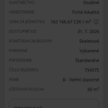
Osobné
VLASTNÍCTVO
Tichá lokalita
UMIESTNENIE
2
163 166,67 CZK
/ m
CENA ZA JEDNOTKU
31. 7. 2026
DOSTUPNÉ OD
Skeletová
KONŠTRUKCIA BUDOVY
Vybavené
VYBAVENÉ
Štandardné
PREVEDENIE
754575
ČÍSLO INZERÁTU
B - Veľmi úsporné
PENB
60
m²
ÚŽITKOVÁ PLOCHA