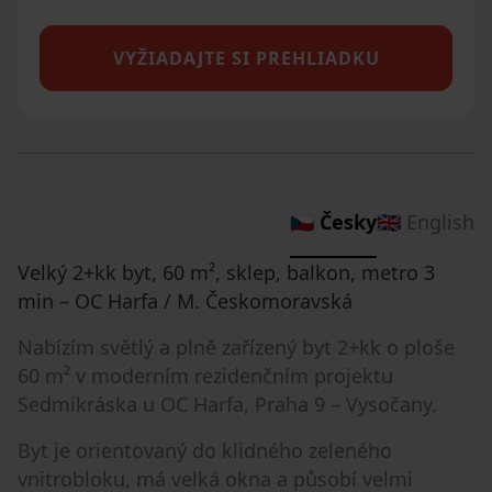
VYŽIADAJTE SI PREHLIADKU
🇨🇿 Česky
🇬🇧 English
Velký 2+kk byt, 60 m², sklep, balkon, metro 3
min – OC Harfa / M. Českomoravská
Nabízím světlý a plně zařízený byt 2+kk o ploše
60 m² v moderním rezidenčním projektu
Sedmikráska u OC Harfa, Praha 9 – Vysočany.
Byt je orientovaný do klidného zeleného
vnitrobloku, má velká okna a působí velmi