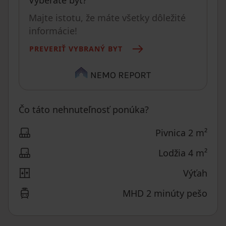
Vyberáte byt?
Majte istotu, že máte všetky dôležité
informácie!
PREVERIŤ VYBRANÝ BYT
Čo táto nehnuteľnosť ponúka?
Pivnica 2 m²
Lodžia 4 m²
Výťah
MHD 2 minúty pešo