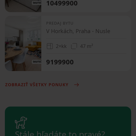
10499900
PREDAJ BYTU
V Horkách, Praha - Nusle
2+kk
47 m²
9199900
ZOBRAZIŤ VŠETKY PONUKY
Stále hľadáte to pravé?