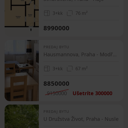
3+kk
76 m²
8990000
PREDAJ BYTU
Hausmannova, Praha - Modřany
3+kk
67 m²
8850000
9150000
Ušetríte
300000
PREDAJ BYTU
U Družstva Život, Praha - Nusle