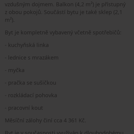
vzdušným dojmem. Balkon (4,2 m²) je přístupný
z obou pokojů. Součástí bytu je také sklep (2,1
m²).
Byt je kompletně vybavený včetně spotřebičů:
- kuchyňská linka
- lednice s mrazákem
- myčka
- pračka se sušičkou
- rozkládací pohovka
- pracovní kout
Měsíční zálohy činí cca 4 361 Kč.
Byt je v současnosti využíván k dlouhodobému