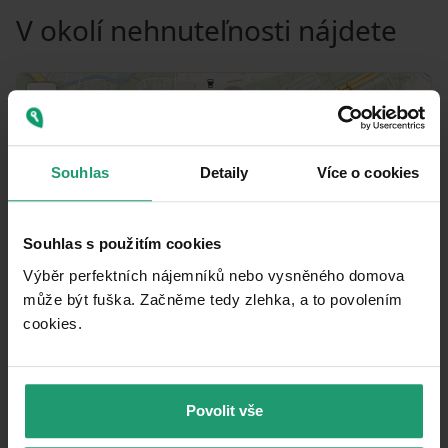
V okolí nehnuteľnosti nájdete
Souhlas
Detaily
Více o cookies
Souhlas s použitím cookies
Výběr perfektních nájemníků nebo vysněného domova
může být fuška. Začněme tedy zlehka, a to povolením
cookies.​
MapLibre
|
© OpenMapTiles
© OpenStreetMap contributors
Povolit vše
MHD
🚶
172 m
(2 min)
Ocelářská