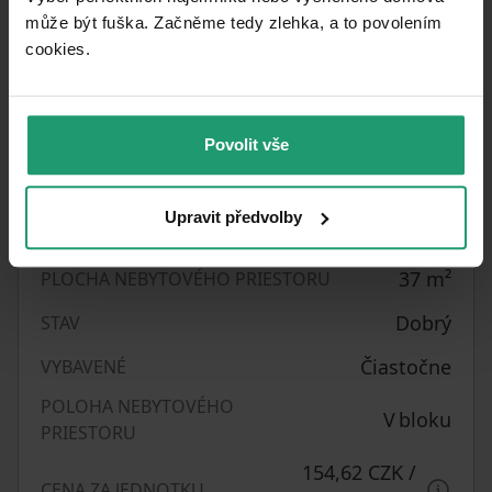
komunikační platformu.
může být fuška. Začněme tedy zlehka, a to povolením
cookies.​
Parametre nehnuteľnosti
31. 8. 2026
DOSTUPNÉ OD
Povolit vše
Tehla
KONŠTRUKCIA BUDOVY
Upravit předvolby
1043090
ČÍSLO INZERÁTU
37
m²
PLOCHA NEBYTOVÉHO PRIESTORU
Dobrý
STAV
Čiastočne
VYBAVENÉ
POLOHA NEBYTOVÉHO
V bloku
PRIESTORU
154,62 CZK
/
CENA ZA JEDNOTKU