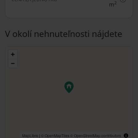
2
m
V okolí nehnuteľnosti nájdete
MapLibre
|
© OpenMapTiles
© OpenStreetMap contributors