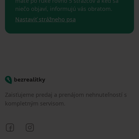
máte po ruke rovno 5 strážcov a keď sa
niečo objaví, informujú vás obratom.
Nastaviť strážneho psa
Bezrealitky
Zaisťujeme predaj a prenájom nehnuteľností s
kompletným servisom.
Bezrealitky na Facebooku
Bezrealitky na Instagrame