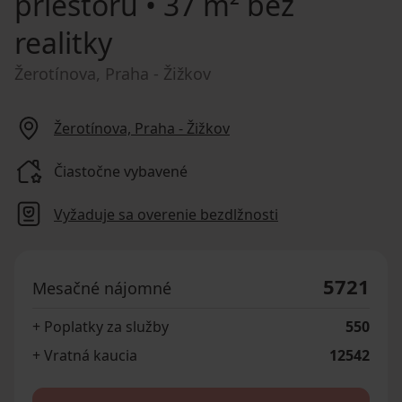
priestoru
• 37 m² bez
realitky
Žerotínova, Praha - Žižkov
Žerotínova, Praha - Žižkov
Čiastočne vybavené
Vyžaduje sa overenie bezdlžnosti
5721
Mesačné nájomné
+ Poplatky za služby
550
+ Vratná kaucia
12542