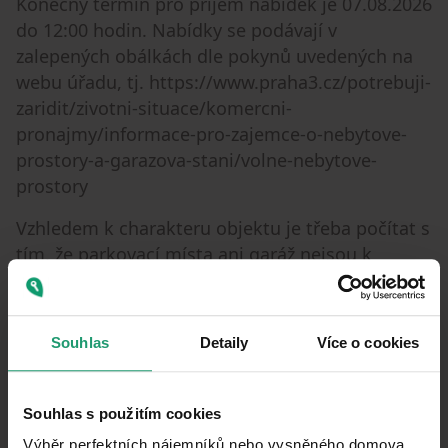
Konečný termín pro příjem nabídek je 07.08.2026
do 12:00 hodin. Nabídky se podávají v
zalepených obálkách dle pokynů uvedených na
webu úřadu, tj. https://www.praha3.cz/potrebuji-
zaridit/zivotni-situace/komercni-
pronajmy/informace-pro-zajemce-o-nebytove-
prostory-a-garazova-stani/volne-nebytove-
prostory
Vzhledem k charakteru objektu je třeba počítat s
tím, že parkovací místa ani garáž nejsou k
dispozici. Věřím, že jejich absence nijak neubírá
na atraktivitě tohoto prostoru, který nabízí ve
své poloze a stavu dostatek možností pro
Souhlas
Detaily
Více o cookies
úspěšné podnikání.
Pro bližší informace a sjednání prohlídky mě
Souhlas s použitím cookies
prosím kontaktujte skrz zprávy nebo
Výběr perfektních nájemníků nebo vysněného domova