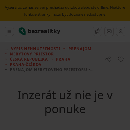
Vyzerá to, že náš server prechádza údržbou alebo ste offline. Niektoré
funkcie stránky môžu byť dočasne nedostupné.
Bezrealitky
Hlavné menu
Strážny pes
Správy
VÝPIS NEHNUTEĽNOSTÍ
PRENÁJOM
NEBYTOVÝ PRIESTOR
ČESKÁ REPUBLIKA
PRAHA
PRAHA-ŽIŽKOV
PRENÁJOM NEBYTOVÉHO PRIESTORU
• 37 M² BEZ REALITKY
Inzerát už nie je v
ponuke