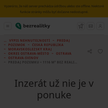
Vyzerá to, že náš server prechádza údržbou alebo ste offline. Niektoré
funkcie stránky môžu byť dočasne nedostupné.
Bezrealitky
Hlavné menu
Strážny pes
Správy
VÝPIS NEHNUTEĽNOSTÍ
PREDAJ
POZEMOK
ČESKÁ REPUBLIKA
MORAVSKOSLEZSKÝ KRAJ
OKRES OSTRAVA-MĚSTO
OSTRAVA
OSTRAVA-SVINOV
PREDAJ POZEMKU
• 1116 M² BEZ REALITKY
Inzerát už nie je v
ponuke