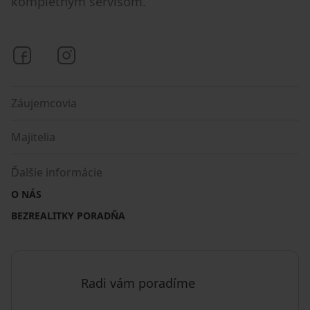
kompletným servisom.
Bezrealitky na Facebooku
Bezrealitky na Instagrame
Záujemcovia
Majitelia
Ďalšie informácie
O NÁS
BEZREALITKY PORADŇA
Radi vám poradíme