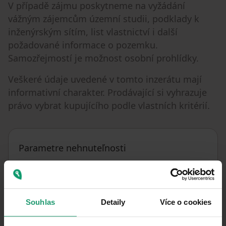
V případě zájmu poskytneme na vyžádání
vážným zájemcům územní studii, podklady k
inženýrským sítím, list vlastnictví i další
požadované informace o pozemku.
Samozřejmostí je možnost osobní prohlídky.
Veškeré údaje uvedené v tomto inzerátu mají
informativní charakter. Prodávající si vyhrazuje
právo vybrat kupujícího podle vlastních kritérií.
Parametre nehnuteľnosti
7. 7. 2026
DOSTUPNÉ OD
Stavebný
TYP POZEMKU
Souhlas
Detaily
Více o cookies
Tichá lokalita
UMIESTNENIE