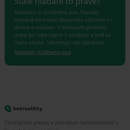
Stále hľadáte to pravé?
Nastavte si strážneho psa. Ponuky
vybrané na mieru dostanete súhrnne 1×
denne e-mailom. S Premium profilom
máte po ruke rovno 5 strážcov a keď sa
niečo objaví, informujú vás obratom.
Nastaviť strážneho psa
Bezrealitky
Zaisťujeme predaj a prenájom nehnuteľností s