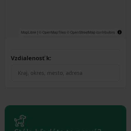
MapLibre
|
© OpenMapTiles
© OpenStreetMap contributors
Vzdialenosť k
: