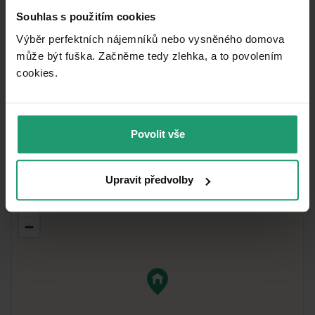
2
7 159,50 CZK
/ m
CENA ZA JEDNOTKU
Souhlas s použitím cookies
1042826
ČÍSLO INZERÁTU
Výběr perfektních nájemníků nebo vysněného domova
může být fuška. Začněme tedy zlehka, a to povolením
Osobné
VLASTNÍCTVO
cookies.​
1 116
m²
PLOCHA POZEMKU
Povolit vše
V okolí nehnuteľnosti nájdete
Upravit předvolby