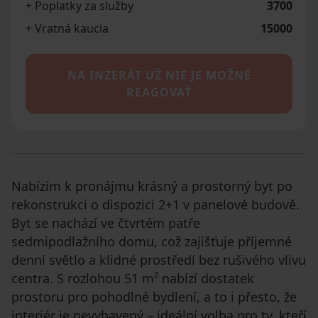
+ Poplatky za služby
3700
+ Vratná kaucia
15000
NA INZERÁT UŽ NIE JE MOŽNÉ
REAGOVAŤ
Nabízím k pronájmu krásný a prostorný byt po
rekonstrukci o dispozici 2+1 v panelové budově.
Byt se nachází ve čtvrtém patře
sedmipodlažního domu, což zajišťuje příjemné
denní světlo a klidné prostředí bez rušivého vlivu
centra. S rozlohou 51 m² nabízí dostatek
prostoru pro pohodlné bydlení, a to i přesto, že
interiér je nevybavený – ideální volba pro ty, kteří