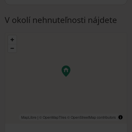
V okolí nehnuteľnosti nájdete
MapLibre
|
© OpenMapTiles
© OpenStreetMap contributors