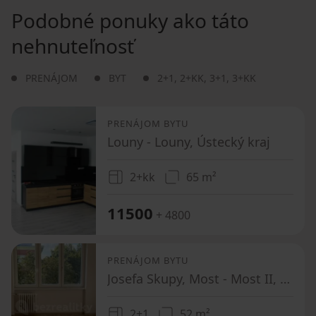
Podobné ponuky ako táto
nehnuteľnosť
PRENÁJOM
BYT
2+1
,
2+KK
,
3+1
,
3+KK
PRENÁJOM BYTU
Louny - Louny, Ústecký kraj
2+kk
65 m²
11500
+ 4800
PRENÁJOM BYTU
Josefa Skupy, Most - Most II, Ústecký kraj
2+1
52 m²