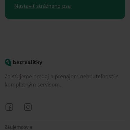
Nastaviť strážneho psa
Bezrealitky
Zaisťujeme predaj a prenájom nehnuteľností s
kompletným servisom.
Bezrealitky na Facebooku
Bezrealitky na Instagrame
Záujemcovia