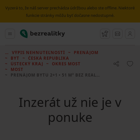
Vyzerá to, že náš server prechádza údržbou alebo ste offline. Niektoré
funkcie stránky môžu byť dočasne nedostupné.
Bezrealitky
Hlavné menu
Strážny pes
Správy
VÝPIS NEHNUTEĽNOSTÍ
PRENÁJOM
BYT
ČESKÁ REPUBLIKA
ÚSTECKÝ KRAJ
OKRES MOST
MOST
PRENÁJOM BYTU
2+1 • 51 M² BEZ REALITKY
Inzerát už nie je v
ponuke