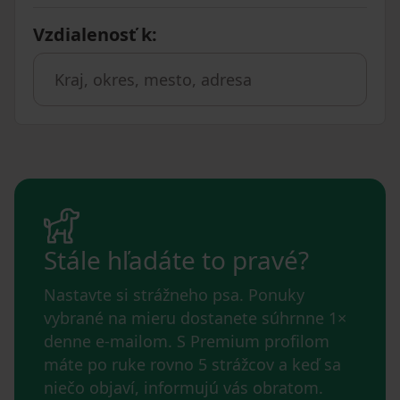
Vzdialenosť k
:
Stále hľadáte to pravé?
Nastavte si strážneho psa. Ponuky
vybrané na mieru dostanete súhrnne 1×
denne e-mailom. S Premium profilom
máte po ruke rovno 5 strážcov a keď sa
niečo objaví, informujú vás obratom.