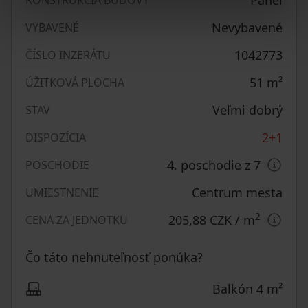
Nevybavené
VYBAVENÉ
1042773
ČÍSLO INZERÁTU
51
m²
ÚŽITKOVÁ PLOCHA
Veľmi dobrý
STAV
2+1
DISPOZÍCIA
4. poschodie z 7
POSCHODIE
Centrum mesta
UMIESTNENIE
2
205,88 CZK
/ m
CENA ZA JEDNOTKU
Čo táto nehnuteľnosť ponúka?
Balkón 4 m²