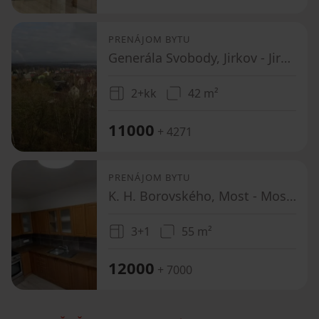
PRENÁJOM BYTU
Generála Svobody, Jirkov - Jirkov, Ústecký kraj
2+kk
42 m²
11000
+ 4271
PRENÁJOM BYTU
K. H. Borovského, Most - Most II, Ústecký kraj
3+1
55 m²
12000
+ 7000