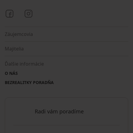
Bezrealitky na Facebooku
Bezrealitky na Instagrame
Záujemcovia
Majitelia
Ďalšie informácie
O NÁS
BEZREALITKY PORADŇA
Radi vám poradíme