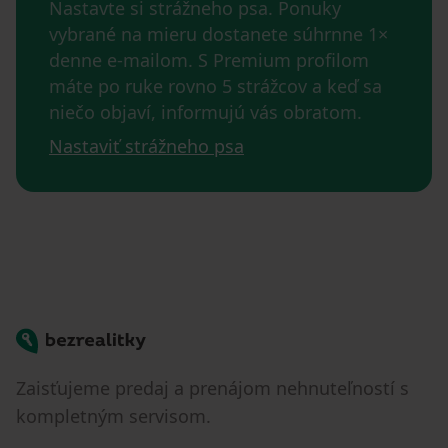
Nastavte si strážneho psa. Ponuky
vybrané na mieru dostanete súhrnne 1×
denne e-mailom. S Premium profilom
máte po ruke rovno 5 strážcov a keď sa
niečo objaví, informujú vás obratom.
Nastaviť strážneho psa
Bezrealitky
Zaisťujeme predaj a prenájom nehnuteľností s
kompletným servisom.