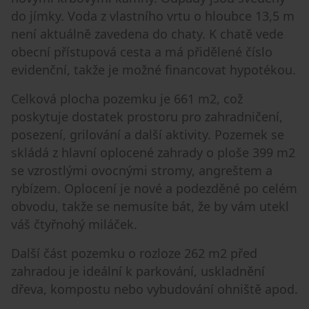
do jímky. Voda z vlastního vrtu o hloubce 13,5 m
není aktuálně zavedena do chaty. K chatě vede
obecní přístupová cesta a má přidělené číslo
evidenční, takže je možné financovat hypotékou.
Celková plocha pozemku je 661 m2, což
poskytuje dostatek prostoru pro zahradničení,
posezení, grilování a další aktivity. Pozemek se
skládá z hlavní oplocené zahrady o ploše 399 m2
se vzrostlými ovocnými stromy, angreštem a
rybízem. Oplocení je nové a podezděné po celém
obvodu, takže se nemusíte bát, že by vám utekl
váš čtyřnohý miláček.
Další část pozemku o rozloze 262 m2 před
zahradou je ideální k parkování, uskladnění
dřeva, kompostu nebo vybudování ohniště apod.