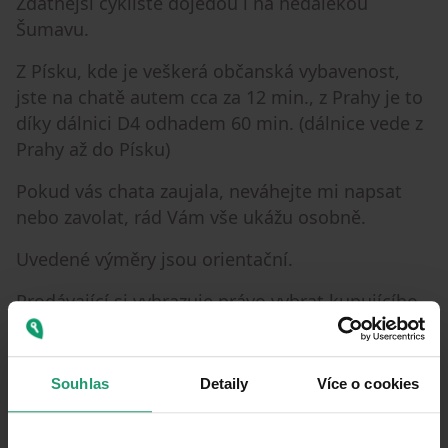
Zdatnější cyklisté dojedou i na nedalekou
Šumavu.
Z Písku, kde je veškerá občanská vybavenost,
jste na chatě autem cca za 12 min., z Prahy je to
díky dálnici D4 odhadem 60 min. (dálnice vede z
Prahy až do Písku)
Pokud vás chata zaujala, neváhejte mi napsat
nebo zavolat, rád Vám vše ukážu osobně.
Uvedené výměry jsou orientační.
Prodávající si vyhrazuje právo vybrat kupujícího
na základě jím zvolených kritérií.
Souhlas
Detaily
Více o cookies
Parametre nehnuteľnosti