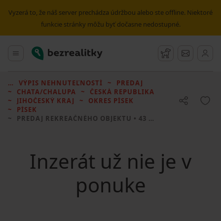
Vyzerá to, že náš server prechádza údržbou alebo ste offline. Niektoré
funkcie stránky môžu byť dočasne nedostupné.
Bezrealitky
Hlavné menu
Strážny pes
Správy
VÝPIS NEHNUTEĽNOSTÍ
PREDAJ
CHATA/CHALUPA
ČESKÁ REPUBLIKA
JIHOČESKÝ KRAJ
OKRES PÍSEK
PÍSEK
PREDAJ REKREAČNÉHO OBJEKTU
• 43 M² BEZ REALITKY
Inzerát už nie je v
ponuke