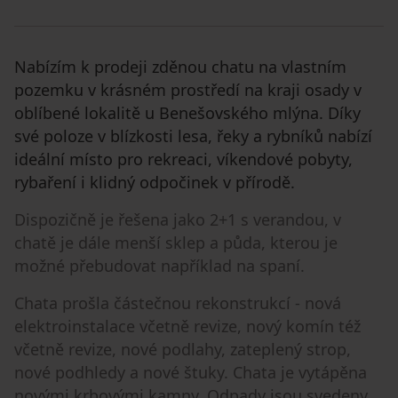
Nabízím k prodeji zděnou chatu na vlastním
pozemku v krásném prostředí na kraji osady v
oblíbené lokalitě u Benešovského mlýna. Díky
své poloze v blízkosti lesa, řeky a rybníků nabízí
ideální místo pro rekreaci, víkendové pobyty,
rybaření i klidný odpočinek v přírodě.
Dispozičně je řešena jako 2+1 s verandou, v
chatě je dále menší sklep a půda, kterou je
možné přebudovat například na spaní.
Chata prošla částečnou rekonstrukcí - nová
elektroinstalace včetně revize, nový komín též
včetně revize, nové podlahy, zateplený strop,
nové podhledy a nové štuky. Chata je vytápěna
novými krbovými kamny. Odpady jsou svedeny