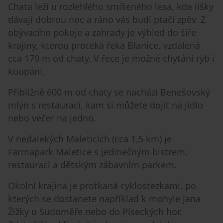
Chata leží u rozlehlého smíšeného lesa, kde lišky
dávají dobrou noc a ráno vás budí ptačí zpěv. Z
obývacího pokoje a zahrady je výhled do šíře
krajiny, kterou protéká řeka Blanice, vzdálená
cca 170 m od chaty. V řece je možné chytání ryb i
koupání.
Přibližně 600 m od chaty se nachází Benešovský
mlýn s restaurací, kam si můžete dojít na jídlo
nebo večer na jedno.
V nedalekých Maleticích (cca 1,5 km) je
Farmapark Maletice s jedinečným bistrem,
restaurací a dětským zábavním parkem.
Okolní krajina je protkaná cyklostezkami, po
kterých se dostanete například k mohyle Jana
Žižky u Sudoměře nebo do Píseckých hor.