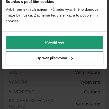
6. 7. 2026
DOSTUPNÉ OD
Souhlas s použitím cookies
Výběr perfektních nájemníků nebo vysněného domova
KONŠTRUKCIA
Tehla
může být fuška. Začněme tedy zlehka, a to povolením
BUDOVY
cookies.​
1042725
ČÍSLO INZERÁTU
G - Mimoriadne
PENB
Povolit vše
nehospodárne
Tichá lokalita
UMIESTNENIE
Upravit předvolby
661
m²
PLOCHA POZEMKU
Veľmi dobrý
STAV
Vybavené
VYBAVENÉ
Osobné
VLASTNÍCTVO
POLOHA REKREAČNÉHO
Samostatný
OBJEKTU