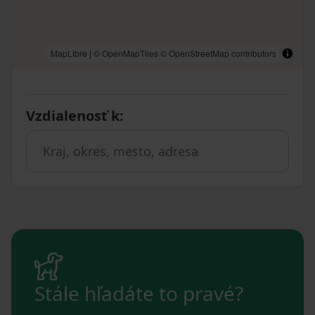
MapLibre
|
© OpenMapTiles
© OpenStreetMap contributors
Vzdialenosť k
:
Stále hľadáte to pravé?