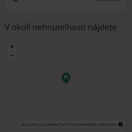
V okolí nehnuteľnosti nájdete
MapLibre
|
© OpenMapTiles
© OpenStreetMap contributors