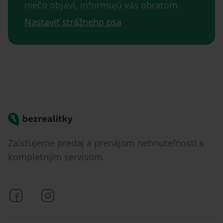
niečo objaví, informujú vás obratom.
Nastaviť strážneho psa
Bezrealitky
Zaisťujeme predaj a prenájom nehnuteľností s
kompletným servisom.
Bezrealitky na Facebooku
Bezrealitky na Instagrame