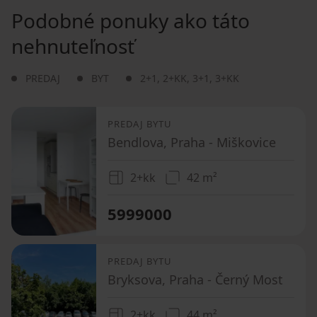
Podobné ponuky ako táto
nehnuteľnosť
PREDAJ
BYT
2+1
,
2+KK
,
3+1
,
3+KK
PREDAJ BYTU
Bendlova, Praha - Miškovice
2+kk
42 m²
5999000
PREDAJ BYTU
Bryksova, Praha - Černý Most
2+kk
44 m²