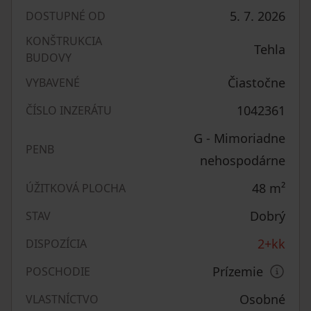
5. 7. 2026
DOSTUPNÉ OD
KONŠTRUKCIA
Tehla
BUDOVY
Čiastočne
VYBAVENÉ
1042361
ČÍSLO INZERÁTU
G - Mimoriadne
PENB
nehospodárne
48
m²
ÚŽITKOVÁ PLOCHA
Dobrý
STAV
2+kk
DISPOZÍCIA
Prízemie
POSCHODIE
Osobné
VLASTNÍCTVO