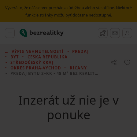
Vyzerá to, že náš server prechádza údržbou alebo ste offline. Niektoré
funkcie stránky môžu byť dočasne nedostupné.
Bezrealitky
Hlavné menu
Strážny pes
Správy
VÝPIS NEHNUTEĽNOSTÍ
PREDAJ
BYT
ČESKÁ REPUBLIKA
STŘEDOČESKÝ KRAJ
OKRES PRAHA-VÝCHOD
ŘÍČANY
PREDAJ BYTU
2+KK • 48 M² BEZ REALITKY
Inzerát už nie je v
ponuke