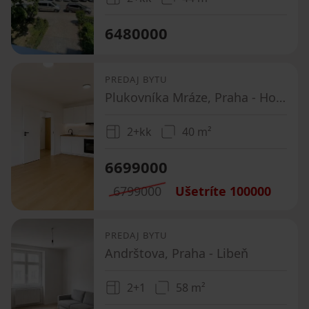
6480000
PREDAJ BYTU
Plukovníka Mráze, Praha - Hostivař
2+kk
40 m²
6699000
6799000
Ušetríte
100000
PREDAJ BYTU
Andrštova, Praha - Libeň
2+1
58 m²