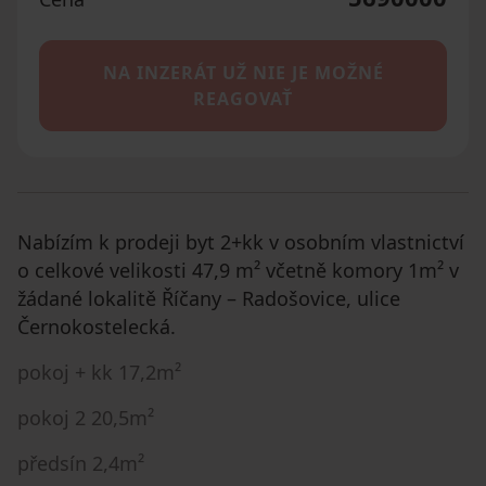
NA INZERÁT UŽ NIE JE MOŽNÉ
REAGOVAŤ
Nabízím k prodeji byt 2+kk v osobním vlastnictví
o celkové velikosti 47,9 m² včetně komory 1m² v
žádané lokalitě Říčany – Radošovice, ulice
Černokostelecká.
pokoj + kk 17,2m²
pokoj 2 20,5m²
předsín 2,4m²