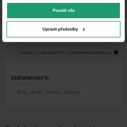
Povolit vše
Upravit předvolby
MapLibre
|
© OpenMapTiles
© OpenStreetMap contributors
Vzdialenosť k
: