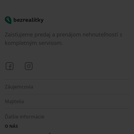
Bezrealitky
Zaisťujeme predaj a prenájom nehnuteľností s
kompletným servisom.
Bezrealitky na Facebooku
Bezrealitky na Instagrame
Záujemcovia
Majitelia
Ďalšie informácie
O NÁS