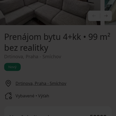
PREDCHÁ
NA
Prenájom bytu
4+kk • 99 m²
bez realitky
Drtinova, Praha - Smíchov
Nový
Drtinova, Praha - Smíchov
Vybavené • Výťah