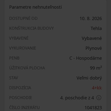
Parametre nehnuteľnosti
10. 8. 2026
DOSTUPNÉ OD
Tehla
KONŠTRUKCIA BUDOVY
Vybavené
VYBAVENÉ
Plynové
VYKUROVANIE
C - Hospodárne
PENB
99
m²
ÚŽITKOVÁ PLOCHA
Veľmi dobrý
STAV
4+kk
DISPOZÍCIA
4. poschodie z 4
POSCHODIE
1041823
ČÍSLO INZERÁTU