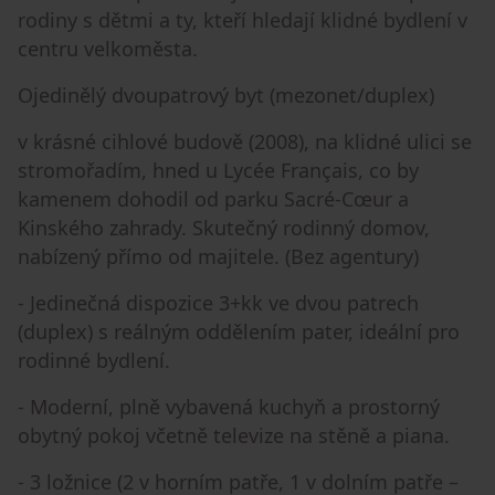
rodiny s dětmi a ty, kteří hledají klidné bydlení v
centru velkoměsta.
Ojedinělý dvoupatrový byt (mezonet/duplex)
v krásné cihlové budově (2008), na klidné ulici se
stromořadím, hned u Lycée Français, co by
kamenem dohodil od parku Sacré-Cœur a
Kinského zahrady. Skutečný rodinný domov,
nabízený přímo od majitele. (Bez agentury)
- Jedinečná dispozice 3+kk ve dvou patrech
(duplex) s reálným oddělením pater, ideální pro
rodinné bydlení.
- Moderní, plně vybavená kuchyň a prostorný
obytný pokoj včetně televize na stěně a piana.
- 3 ložnice (2 v horním patře, 1 v dolním patře –