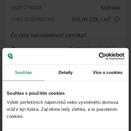
Sídlisko
UMIESTNENIE
2
505,05 CZK
/ m
CENA ZA JEDNOTKU
Čo táto nehnuteľnosť ponúka?
Bezbariérový prístup
Výťah
Souhlas
Detaily
Více o cookies
V okolí nehnuteľnosti nájdete
Souhlas s použitím cookies
Výběr perfektních nájemníků nebo vysněného domova
může být fuška. Začněme tedy zlehka, a to povolením
cookies.​