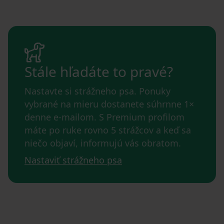
Stále hľadáte to pravé?
Nastavte si strážneho psa. Ponuky
vybrané na mieru dostanete súhrnne 1×
denne e-mailom. S Premium profilom
máte po ruke rovno 5 strážcov a keď sa
niečo objaví, informujú vás obratom.
Nastaviť strážneho psa