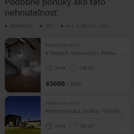
Podobné ponuky ako táto
nehnuteľnosť
PRENÁJOM
BYT
4+1
,
4+KK
,
5+1
,
5+KK
PRENÁJOM BYTU
V Nových Vokovicích, Praha - Vokovice
5+kk
146 m²
43000
+ 7000
PRENÁJOM BYTU
Přemyslovská, Praha - Vinohrady
5+kk
160 m²