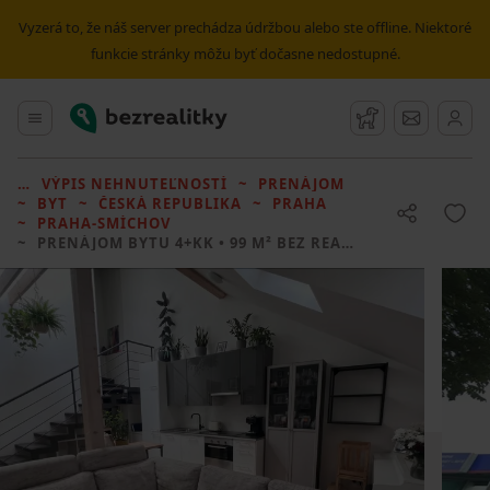
Vyzerá to, že náš server prechádza údržbou alebo ste offline. Niektoré
funkcie stránky môžu byť dočasne nedostupné.
Bezrealitky
Hlavné menu
Strážny pes
Správy
VÝPIS NEHNUTEĽNOSTÍ
PRENÁJOM
BYT
ČESKÁ REPUBLIKA
PRAHA
PRAHA-SMÍCHOV
PRENÁJOM BYTU
4+KK • 99 M² BEZ REALITKY