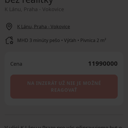
K Lánu, Praha - Vokovice
K Lánu, Praha - Vokovice
MHD 3 minúty pešo • Výťah • Pivnica 2 m²
11990000
Cena
NA INZERÁT UŽ NIE JE MOŽNÉ
REAGOVAŤ
V ulici K Lánu v Praze pro vás připravujeme byt o