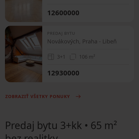
12600000
PREDAJ BYTU
Novákových, Praha - Libeň
3+1
106 m²
12930000
ZOBRAZIŤ VŠETKY PONUKY
Predaj bytu
3+kk • 65 m²
bez realitky