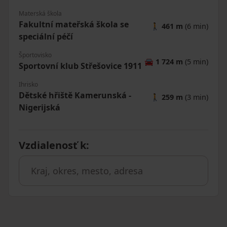
Materská škola
Fakultní mateřská škola se
🚶
461 m
(6 min)
speciální péčí
Športovisko
🚘
1 724 m
(5 min)
Sportovní klub Střešovice 1911
Ihrisko
Dětské hřiště Kamerunská -
🚶
259 m
(3 min)
Nigerijská
Vzdialenosť k
: