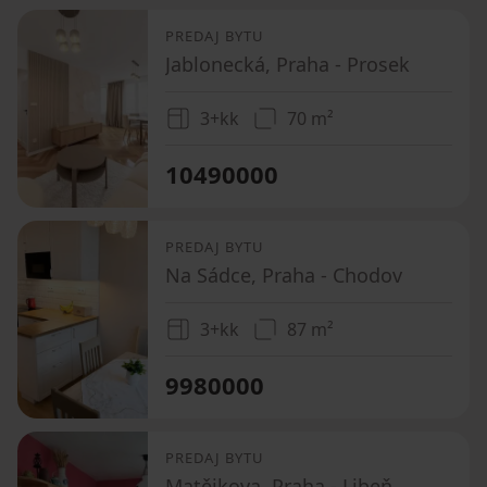
PREDAJ BYTU
Jablonecká, Praha - Prosek
3+kk
70 m²
10490000
PREDAJ BYTU
Na Sádce, Praha - Chodov
3+kk
87 m²
9980000
PREDAJ BYTU
Matějkova, Praha - Libeň