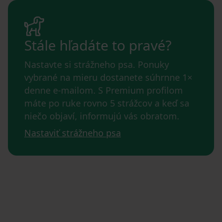
Stále hľadáte to pravé?
Nastavte si strážneho psa. Ponuky
vybrané na mieru dostanete súhrnne 1×
denne e-mailom. S Premium profilom
máte po ruke rovno 5 strážcov a keď sa
niečo objaví, informujú vás obratom.
Nastaviť strážneho psa