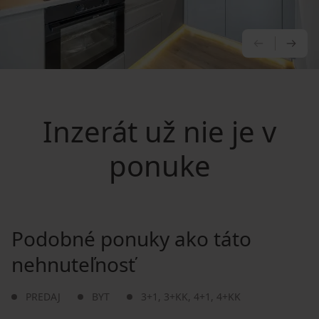
PREDCHÁ
NA
Inzerát už nie je v
ponuke
Podobné ponuky ako táto
nehnuteľnosť
PREDAJ
BYT
3+1
,
3+KK
,
4+1
,
4+KK