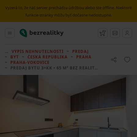
Vyzerá to, že náš server prechádza údržbou alebo ste offline. Niektoré
funkcie stránky môžu byť dočasne nedostupné.
Bezrealitky
Hlavné menu
Strážny pes
Správy
VÝPIS NEHNUTEĽNOSTÍ
PREDAJ
BYT
ČESKÁ REPUBLIKA
PRAHA
PRAHA-VOKOVICE
PREDAJ BYTU
3+KK • 65 M² BEZ REALITKY