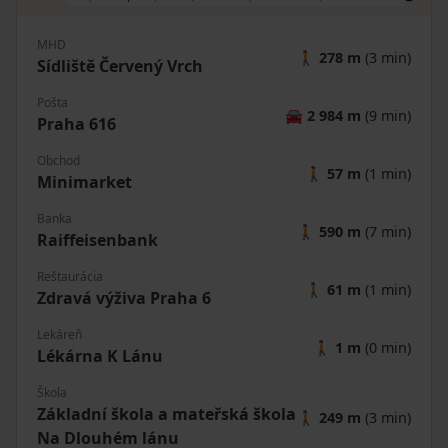
MHD
🚶
278 m
(3 min)
Sídliště Červený Vrch
Pošta
🚘
2 984 m
(9 min)
Praha 616
Obchod
🚶
57 m
(1 min)
Minimarket
Banka
🚶
590 m
(7 min)
Raiffeisenbank
Reštaurácia
🚶
61 m
(1 min)
Zdravá výživa Praha 6
Lekáreň
🚶
1 m
(0 min)
Lékárna K Lánu
Škola
Základní škola a mateřská škola
🚶
249 m
(3 min)
Na Dlouhém lánu