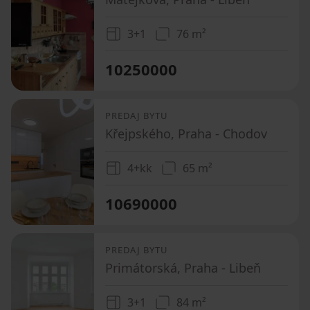
3+1
76 m²
10250000
PREDAJ BYTU
Křejpského, Praha - Chodov
4+kk
65 m²
10690000
PREDAJ BYTU
Primátorská, Praha - Libeň
3+1
84 m²