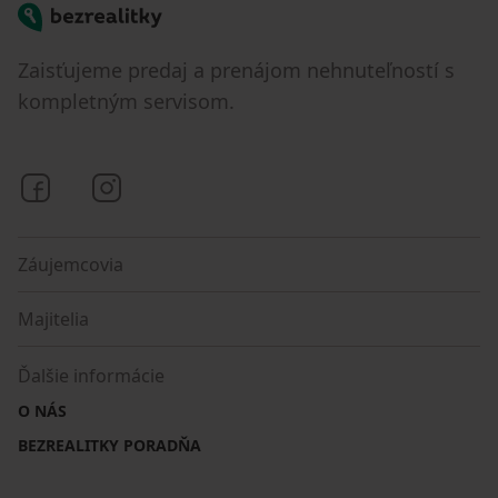
Bezrealitky
Zaisťujeme predaj a prenájom nehnuteľností s
kompletným servisom.
Bezrealitky na Facebooku
Bezrealitky na Instagrame
Záujemcovia
Majitelia
Ďalšie informácie
O NÁS
BEZREALITKY PORADŇA