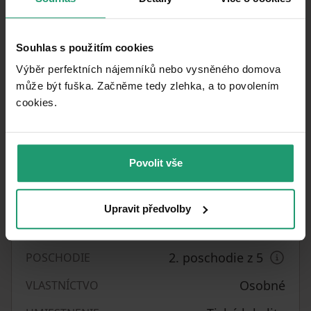
Parametre nehnuteľnosti
14. 7. 2026
DOSTUPNÉ OD
Souhlas s použitím cookies
Tehla
KONŠTRUKCIA BUDOVY
Výběr perfektních nájemníků nebo vysněného domova
může být fuška. Začněme tedy zlehka, a to povolením
Nevybavené
VYBAVENÉ
cookies.​
1037372
ČÍSLO INZERÁTU
B - Veľmi úsporné
PENB
Povolit vše
65
m²
ÚŽITKOVÁ PLOCHA
Veľmi dobrý
STAV
Upravit předvolby
3+kk
DISPOZÍCIA
2. poschodie z 5
POSCHODIE
Osobné
VLASTNÍCTVO