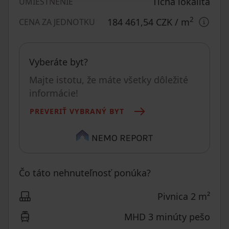
Tichá lokalita
UMIESTNENIE
2
184 461,54 CZK
/ m
CENA ZA JEDNOTKU
Vyberáte byt?
Majte istotu, že máte všetky dôležité
informácie!
PREVERIŤ VYBRANÝ BYT
Čo táto nehnuteľnosť ponúka?
Pivnica 2 m²
MHD 3 minúty pešo