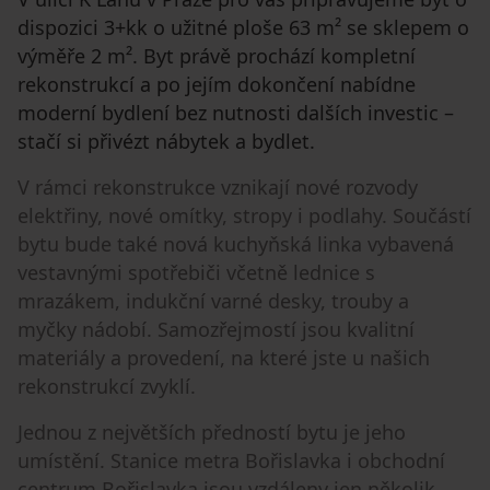
dispozici 3+kk o užitné ploše 63 m² se sklepem o
výměře 2 m². Byt právě prochází kompletní
rekonstrukcí a po jejím dokončení nabídne
moderní bydlení bez nutnosti dalších investic –
stačí si přivézt nábytek a bydlet.
V rámci rekonstrukce vznikají nové rozvody
elektřiny, nové omítky, stropy i podlahy. Součástí
bytu bude také nová kuchyňská linka vybavená
vestavnými spotřebiči včetně lednice s
mrazákem, indukční varné desky, trouby a
myčky nádobí. Samozřejmostí jsou kvalitní
materiály a provedení, na které jste u našich
rekonstrukcí zvyklí.
Jednou z největších předností bytu je jeho
umístění. Stanice metra Bořislavka i obchodní
centrum Bořislavka jsou vzdáleny jen několik