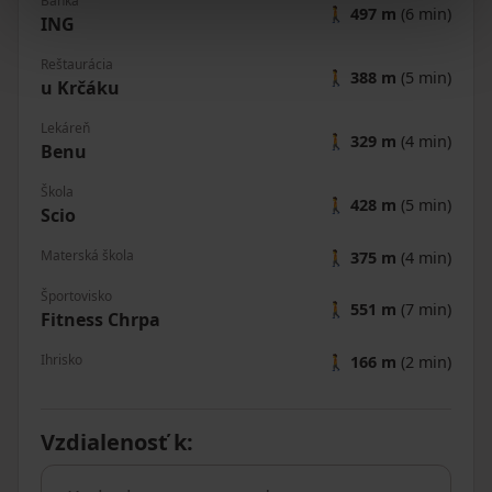
Banka
🚶
497 m
(6 min)
ING
Reštaurácia
🚶
388 m
(5 min)
u Krčáku
Lekáreň
🚶
329 m
(4 min)
Benu
Škola
🚶
428 m
(5 min)
Scio
Materská škola
🚶
375 m
(4 min)
Športovisko
🚶
551 m
(7 min)
Fitness Chrpa
Ihrisko
🚶
166 m
(2 min)
Vzdialenosť k
: