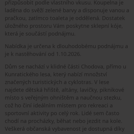
přizpůsobit podle vlastního vkusu. Koupelna je
laděna do svěží zelené barvy a disponuje vanou a
pračkou, zatímco toaleta je oddělená. Dostatek
úložného prostoru Vám poskytne sklepní kóje,
která je součástí podnájmu.
Nabídka je určena k dlouhodobému podnájmu a
je k nastěhování od 1.10.2026.
Dům se nachází v klidné části Chodova, přímo u
Kunratického lesa, který nabízí množství
značených turistických a cyklotras. V lese
najdete dětská hřiště, altány, lavičky, piknikové
místo s veřejným ohništěm a naučnou stezku,
což ho činí ideálním místem pro rekreaci a
sportovní aktivity po celý rok. Lidé sem často
chodí na procházky, běhat nebo jezdit na kole.
Veškerá občanská vybavenost je dostupná díky