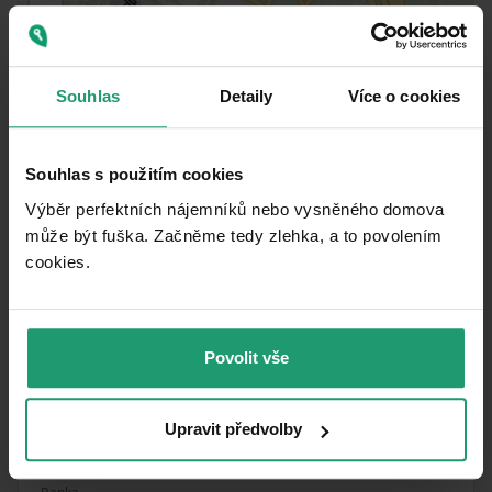
Souhlas
Detaily
Více o cookies
Souhlas s použitím cookies
Výběr perfektních nájemníků nebo vysněného domova
může být fuška. Začněme tedy zlehka, a to povolením
cookies.​
MapLibre
|
© OpenMapTiles
© OpenStreetMap contributors
MHD
🚶
130 m
(2 min)
Petýrkova
Povolit vše
Pošta
🚶
303 m
(4 min)
Praha 414
Upravit předvolby
Obchod
🚶
42 m
(1 min)