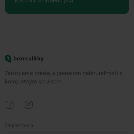
Nastaviť strážneho psa
Bezrealitky
Zaisťujeme predaj a prenájom nehnuteľností s
kompletným servisom.
Bezrealitky na Facebooku
Bezrealitky na Instagrame
Záujemcovia