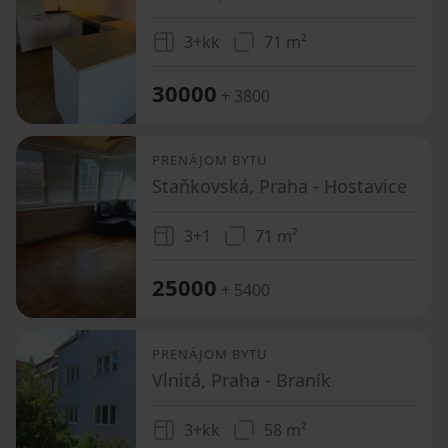
3+kk
71 m²
30000
+ 3800
PRENÁJOM BYTU
Staňkovská, Praha - Hostavice
3+1
71 m²
25000
+ 5400
PRENÁJOM BYTU
Vlnitá, Praha - Braník
3+kk
58 m²