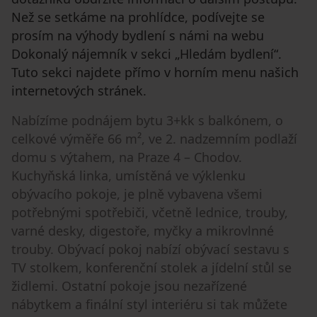
Než se setkáme na prohlídce, podívejte se
prosím na výhody bydlení s námi na webu
Dokonalý nájemník v sekci „Hledám bydlení“.
Tuto sekci najdete přímo v horním menu našich
internetových stránek.
Nabízíme podnájem bytu 3+kk s balkónem, o
celkové výměře 66 m², ve 2. nadzemním podlaží
domu s výtahem, na Praze 4 – Chodov.
Kuchyňská linka, umístěná ve výklenku
obývacího pokoje, je plně vybavena všemi
potřebnými spotřebiči, včetně lednice, trouby,
varné desky, digestoře, myčky a mikrovlnné
trouby. Obývací pokoj nabízí obývací sestavu s
TV stolkem, konferenční stolek a jídelní stůl se
židlemi. Ostatní pokoje jsou nezařízené
nábytkem a finální styl interiéru si tak můžete