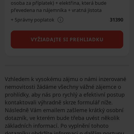
osoba za příplatek) + elektřina, která bude
převedena na nájemníka + vratná jistota
+ Správny poplatok
31390
VYŽIADAJTE SI PREHLIADKU
Vzhledem k vysokému zájmu o námi inzerované
nemovitosti žádáme všechny vážné zájemce o
prohlídky, aby nás pro rychlý a efektivní postup
kontaktovali výhradně skrze formulář níže.
Následně Vám emailem zašleme krátký osobní
dotazník, ve kterém bude třeba uvést několik
základních informací. Po vyplnění tohoto
dotazníku obdržíte informaci o dalším postupu.