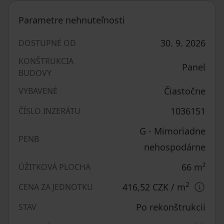
Parametre nehnuteľnosti
30. 9. 2026
DOSTUPNÉ OD
KONŠTRUKCIA
Panel
BUDOVY
Čiastočne
VYBAVENÉ
1036151
ČÍSLO INZERÁTU
G - Mimoriadne
PENB
nehospodárne
66
m²
ÚŽITKOVÁ PLOCHA
2
416,52 CZK
/ m
CENA ZA JEDNOTKU
Po rekonštrukcii
STAV