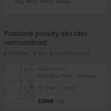
Podobné ponuky ako táto
nehnuteľnosť
PRENÁJOM
BYT
3+1
,
3+KK
,
4+1
,
4+KK
PRENÁJOM BYTU
Ke Srážku, Praha - Modřany
3+kk
71 m²
22000
+ 500