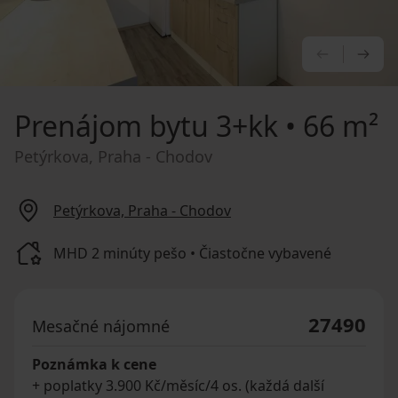
PREDCHÁ
NA
Prenájom bytu
3+kk • 66 m²
Petýrkova, Praha - Chodov
Petýrkova, Praha - Chodov
MHD 2 minúty pešo • Čiastočne vybavené
27490
Mesačné nájomné
Poznámka k cene
+ poplatky 3.900 Kč/měsíc/4 os. (každá další