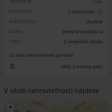
3+kk
DISPOZÍCIA
1. poschodie
POSCHODIE
Osobné
VLASTNÍCTVO
Verejná kanalizácia
ODPAD
Z verejného zdroja
VODA
Čo táto nehnuteľnosť ponúka?
MHD 2 minúty pešo
V okolí nehnuteľnosti nájdete