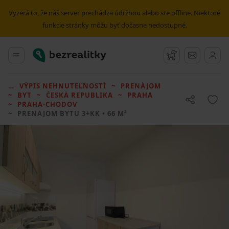
Vyzerá to, že náš server prechádza údržbou alebo ste offline. Niektoré
funkcie stránky môžu byť dočasne nedostupné.
Bezrealitky
Hlavné menu
Strážny pes
Správy
VÝPIS NEHNUTEĽNOSTÍ
PRENÁJOM
BYT
ČESKÁ REPUBLIKA
PRAHA
PRAHA-CHODOV
PRENÁJOM BYTU
3+KK • 66 M²