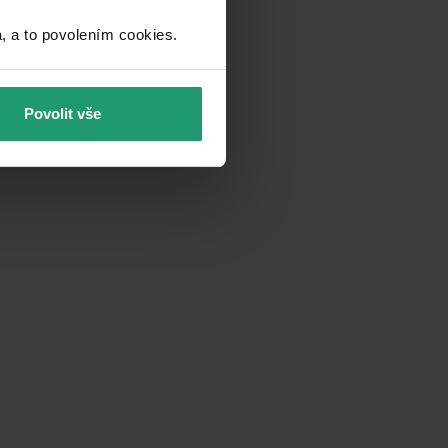
a to povolením cookies.​
Povolit vše