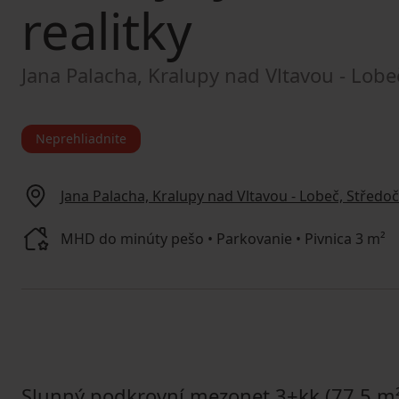
realitky
Jana Palacha, Kralupy nad Vltavou - Lobe
Neprehliadnite
Jana Palacha, Kralupy nad Vltavou - Lobeč, Středoč
MHD do minúty pešo • Parkovanie • Pivnica 3 m²
Slunný podkrovní mezonet 3+kk (77,5 m²)