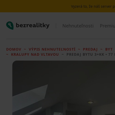
Vyzerá to, že náš server
Bezrealitky
Nehnuteľnosti
Premiu
DOMOV
VÝPIS NEHNUTEĽNOSTÍ
PREDAJ
BYT
KRALUPY NAD VLTAVOU
PREDAJ BYTU
3+KK • 77