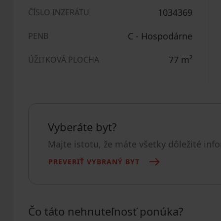
1034369
ČÍSLO INZERÁTU
C - Hospodárne
PENB
77
m²
ÚŽITKOVÁ PLOCHA
Vyberáte byt?
Majte istotu, že máte všetky dôležité inf
PREVERIŤ VYBRANÝ BYT
Čo táto nehnuteľnosť ponúka?