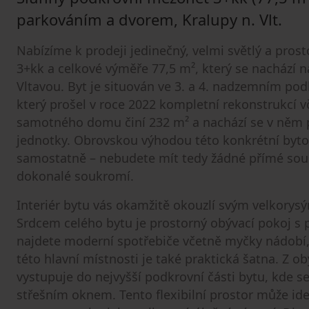
parkováním a dvorem, Kralupy n. Vlt.
Nabízíme k prodeji jedinečný, velmi světlý a pros
3+kk a celkové výměře 77,5 m², který se nachází n
Vltavou. Byt je situován ve 3. a 4. nadzemním po
který prošel v roce 2022 kompletní rekonstrukcí v
samotného domu činí 232 m² a nachází se v něm 
jednotky. Obrovskou výhodou této konkrétní bytové
samostatně – nebudete mít tedy žádné přímé souse
dokonalé soukromí.
Interiér bytu vás okamžitě okouzlí svým velkorys
Srdcem celého bytu je prostorný obývací pokoj 
najdete moderní spotřebiče včetně myčky nádobí, b
této hlavní místnosti je také praktická šatna. Z 
vystupuje do nejvyšší podkrovní části bytu, kde s
střešním oknem. Tento flexibilní prostor může ide