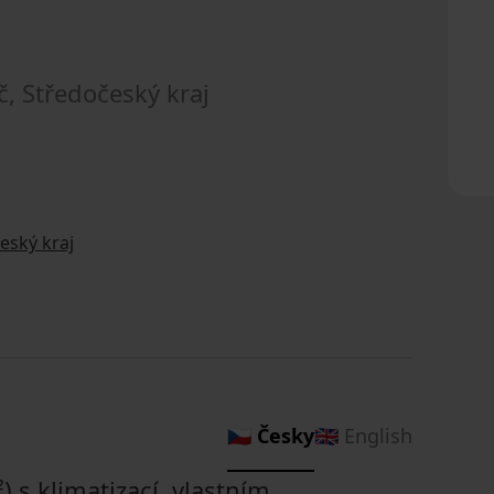
č, Středočeský kraj
eský kraj
🇨🇿 Česky
🇬🇧 English
 s klimatizací, vlastním