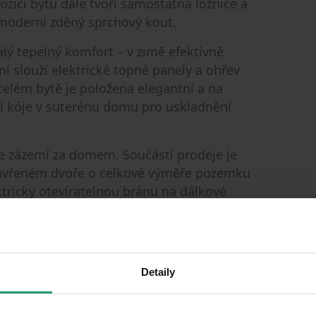
zici bytu dále tvoří samostatná ložnice a
 moderní zděný sprchový kout.
alý tepelný komfort – v zimě efektivně
ění slouží elektrické topné panely a ohřev
 celém bytě je položena elegantní a na
ní kóje v suterénu domu pro uskladnění
e zázemí za domem. Součástí prodeje je
 uzavřeném dvoře o celkové výměře pozemku
ektricky otevíratelnou bránu na dálkové
odová branka. Tento bezpečný vnitroblok
vot – můžete si zde bez obav zaparkovat kolo,
áteli. Na pozemku se navíc nachází studna s
 a je plně k dispozici pro potřeby obyvatel
Detaily
 sobě spojuje klidné bydlení a stoprocentní