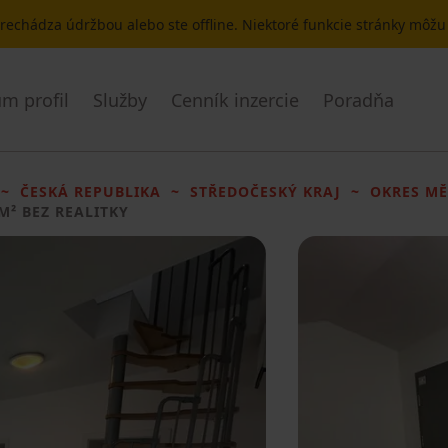
 prechádza údržbou alebo ste offline. Niektoré funkcie stránky môž
m profil
Služby
Cenník inzercie
Poradňa
ČESKÁ REPUBLIKA
STŘEDOČESKÝ KRAJ
OKRES MĚ
 M² BEZ REALITKY