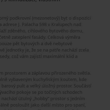
torný podkrovní (mezonetový) byt o dispozici
a adrese J. Palacha 598 v Kralupech nad
dlaží zděného, cihlového bytového domu,
četně zateplení fasády. Celková výměra
pouze pět bytových a dvě nebytové
 jednotky je, že se na patře nachází zcela
dy, což vám zajistí maximální klid a
ým prostorem a záplavou přirozeného světla.
s plně vybaveným kuchyňským koutem, kde
arový pult a velký úložný prostor. Součástí
obývacího pokoje se po točitých schodech
e nachází útulný „hobby“ prostor s jedním
álně posloužit jako další místo pro spaní,