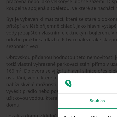
pracovna nebo jako velkorysé úložné zázemí. Dispo
koupelna spojená s toaletou, ve které se nachází
Byt je vybaven klimatizací, která se stará o dokon
přitápí a v létě příjemně chladí. Jako hlavní vytáp
vody je zajištěn vlastním elektrickým bojlerem. V
údržbu praktická dlažba. K bytu náleží také sklep
sezónních věcí.
Obrovskou přidanou hodnotou této nemovitosti j
totiž vlastní vyhrazené parkovací stání přímo v
166 m². Do dvora se vjíždí z hlavní silnice přes el
ovládání, vedle které je pro pěší k dispozici vch
nabízí skvělé možnosti pro relaxaci i praktický ži
vyvěsit prádlo nebo posedět a ugrilovat něco s př
užitkovou vodou, která je vyvedena venku na dvoře
Souhlas
domu.
Lokalita domu v klidné části Kralup nad Vltavou v