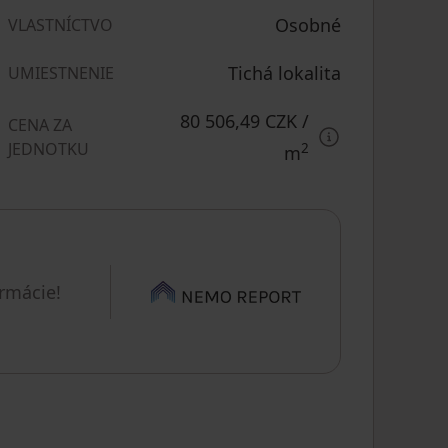
Osobné
VLASTNÍCTVO
Tichá lokalita
UMIESTNENIE
80 506,49 CZK
/
CENA ZA
JEDNOTKU
2
m
ormácie!