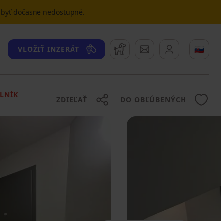
u byť dočasne nedostupné.
Strážny pes
Správy
🇸🇰
VLOŽIŤ INZERÁT
LNÍK
ZDIEĽAŤ
DO OBĽÚBENÝCH