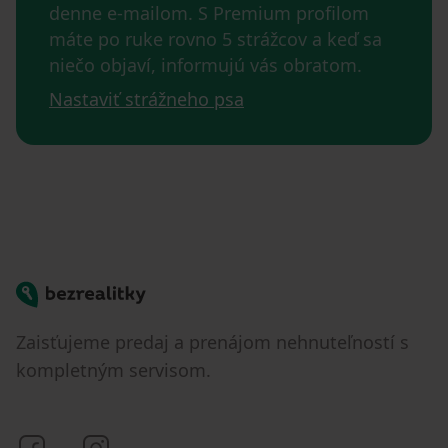
denne e-mailom. S Premium profilom
máte po ruke rovno 5 strážcov a keď sa
niečo objaví, informujú vás obratom.
Nastaviť strážneho psa
Bezrealitky
Zaisťujeme predaj a prenájom nehnuteľností s
kompletným servisom.
Bezrealitky na Facebooku
Bezrealitky na Instagrame