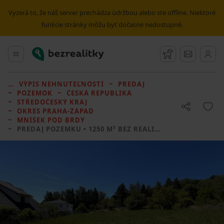
Vyzerá to, že náš server prechádza údržbou alebo ste offline. Niektoré
funkcie stránky môžu byť dočasne nedostupné.
Bezrealitky
Hlavné menu
Strážny pes
Správy
VÝPIS NEHNUTEĽNOSTÍ
PREDAJ
POZEMOK
ČESKÁ REPUBLIKA
STŘEDOČESKÝ KRAJ
OKRES PRAHA-ZÁPAD
MNÍŠEK POD BRDY
PREDAJ POZEMKU
• 1250 M² BEZ REALITKY