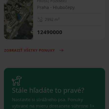
PREDAJ POZEMKU
Praha - Hlubočepy
2992
m²
12490000
ZOBRAZIŤ VŠETKY PONUKY
Stále hľadáte to pravé?
Nastavte si strážneho psa. Ponuky
vybrané na mieru dostanete súhrnne 1×