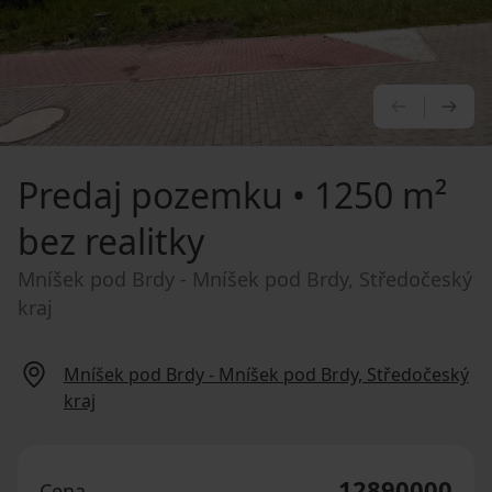
PREDCHÁ
NA
Predaj pozemku
• 1250 m²
bez realitky
Mníšek pod Brdy - Mníšek pod Brdy, Středočeský
kraj
Mníšek pod Brdy - Mníšek pod Brdy, Středočeský
kraj
12890000
Cena