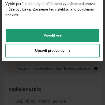
Výběr perfektních nájemníků nebo vysněného domova
může být fuška. Začněme tedy zlehka, a to povolením
cookies.​
Povolit vše
Upravit předvolby
MapLibre
|
© OpenMapTiles
© OpenStreetMap contributors
Vzdialenosť k
: