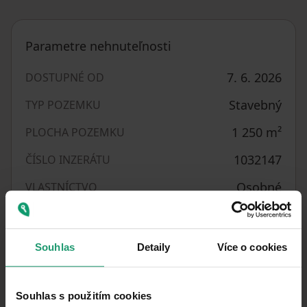
Parametre nehnuteľnosti
7. 6. 2026
DOSTUPNÉ OD
Stavebný
TYP POZEMKU
1 250
m²
PLOCHA POZEMKU
1032147
ČÍSLO INZERÁTU
Osobné
VLASTNÍCTVO
2
10 312 CZK
/ m
CENA ZA JEDNOTKU
Souhlas
Detaily
Více o cookies
V okolí nehnuteľnosti nájdete
Souhlas s použitím cookies