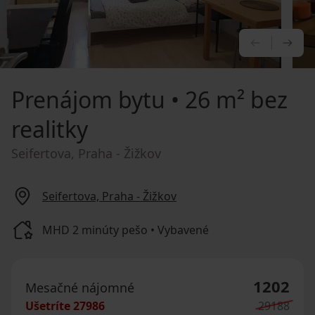
PREDCHÁ
NA
Prenájom bytu
• 26 m² bez
realitky
Seifertova, Praha - Žižkov
Seifertova, Praha - Žižkov
MHD 2 minúty pešo • Vybavené
1202
Mesačné nájomné
Ušetríte
27986
29188