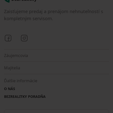
Zaisťujeme predaj a prenájom nehnuteľností s
kompletným servisom.
Bezrealitky na Facebooku
Bezrealitky na Instagrame
Záujemcovia
Majitelia
Ďalšie informácie
O NÁS
BEZREALITKY PORADŇA