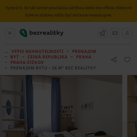
Vyzerá to, že náš server prechádza údržbou alebo ste offline. Niektoré
funkcie stránky môžu byť dočasne nedostupné.
Bezrealitky
Hlavné menu
Strážny pes
Správy
VÝPIS NEHNUTEĽNOSTÍ
PRENÁJOM
BYT
ČESKÁ REPUBLIKA
PRAHA
PRAHA-ŽIŽKOV
PRENÁJOM BYTU
• 26 M² BEZ REALITKY