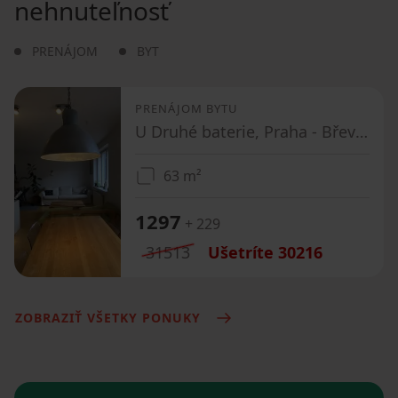
nehnuteľnosť
PRENÁJOM
BYT
PRENÁJOM BYTU
U Druhé baterie, Praha - Břevnov
63 m²
1297
+ 229
31513
Ušetríte
30216
ZOBRAZIŤ VŠETKY PONUKY