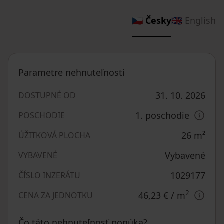
🇨🇿 Česky
🇬🇧 English
Parametre nehnuteľnosti
31. 10. 2026
DOSTUPNÉ OD
1. poschodie
POSCHODIE
26
m²
ÚŽITKOVÁ PLOCHA
Vybavené
VYBAVENÉ
1029177
ČÍSLO INZERÁTU
2
46,23 €
/ m
CENA ZA JEDNOTKU
Čo táto nehnuteľnosť ponúka?