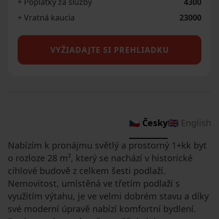
+ Poplatky za služby
4300
+ Vratná kaucia
23000
VYŽIADAJTE SI PREHLIADKU
🇨🇿 Česky
🇬🇧 English
Nabízím k pronájmu světlý a prostorný 1+kk byt
o rozloze 28 m², který se nachází v historické
cihlové budově z celkem šesti podlaží.
Nemovitost, umístěná ve třetím podlaží s
využitím výtahu, je ve velmi dobrém stavu a díky
své moderní úpravě nabízí komfortní bydlení.