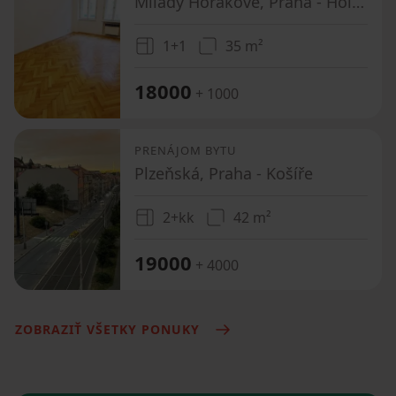
Milady Horákové, Praha - Holešovice
1+1
35 m²
18000
+ 1000
PRENÁJOM BYTU
Plzeňská, Praha - Košíře
2+kk
42 m²
19000
+ 4000
ZOBRAZIŤ VŠETKY PONUKY