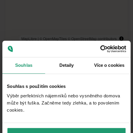
MapLibre
|
© OpenMapTiles
© OpenStreetMap contributors
Vzdialenosť k
:
Souhlas
Detaily
Více o cookies
Souhlas s použitím cookies
Výběr perfektních nájemníků nebo vysněného domova
může být fuška. Začněme tedy zlehka, a to povolením
cookies.​
Podobné ponuky ako táto
nehnuteľnosť