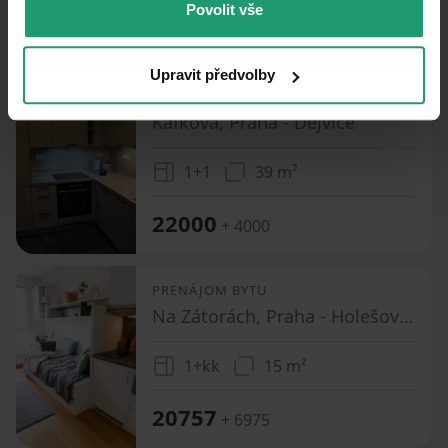
Povolit vše
PRENÁJOM
BYT
1+1
,
1+KK
,
2+1
,
2+KK
Upravit předvolby
PRENÁJOM BYTU
Kafkova, Praha - Dejvice
1+1
39 m²
22000
+ 4000
PRENÁJOM BYTU
Na Zátorách, Praha - Holešovice
1+kk
15 m²
20757
+ 6975