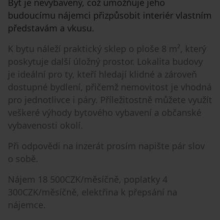
Byt je nevybavený, což umožňuje jeho
budoucímu nájemci přizpůsobit interiér vlastním
představám a vkusu.
K bytu náleží praktický sklep o ploše 8 m², který
poskytuje další úložný prostor. Lokalita budovy
je ideální pro ty, kteří hledají klidné a zároveň
dostupné bydlení, přičemž nemovitost je vhodná
pro jednotlivce i páry. Příležitostně můžete využít
veškeré výhody bytového vybavení a občanské
vybavenosti okolí.
Při odpovědi na inzerát prosím napište pár slov
o sobě.
Nájem 18 500CZK/měsíčně, poplatky 4
300CZK/měsíčně, elektřina k přepsání na
nájemce.