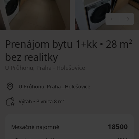
PREDCHÁ
NA
Prenájom bytu
1+kk • 28 m²
bez realitky
U Průhonu, Praha - Holešovice
U Průhonu, Praha - Holešovice
Výťah • Pivnica 8 m²
18500
Mesačné nájomné