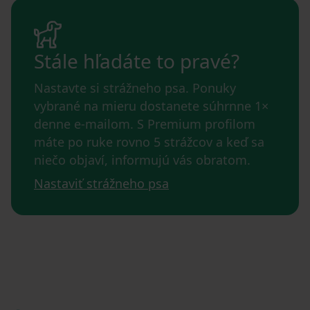
Stále hľadáte to pravé?
Nastavte si strážneho psa. Ponuky
vybrané na mieru dostanete súhrnne 1×
denne e-mailom. S Premium profilom
máte po ruke rovno 5 strážcov a keď sa
niečo objaví, informujú vás obratom.
Nastaviť strážneho psa