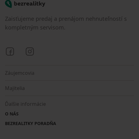
Bezrealitky
Zaisťujeme predaj a prenájom nehnuteľností s
kompletným servisom.
Bezrealitky na Facebooku
Bezrealitky na Instagrame
Záujemcovia
Majitelia
Ďalšie informácie
O NÁS
BEZREALITKY PORADŇA