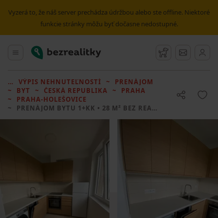
Vyzerá to, že náš server prechádza údržbou alebo ste offline. Niektoré
funkcie stránky môžu byť dočasne nedostupné.
Bezrealitky
Hlavné menu
Strážny pes
Správy
VÝPIS NEHNUTEĽNOSTÍ
PRENÁJOM
BYT
ČESKÁ REPUBLIKA
PRAHA
PRAHA-HOLEŠOVICE
PRENÁJOM BYTU
1+KK • 28 M² BEZ REALITKY