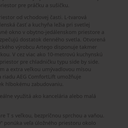
iestor pre práčku a sušičku.
iestor od vchodovej časti. L‑tvarová
enská časť a kuchyňa ležia pri svetlej
vné okno v obytno‐jedálenskom priestore a
zpečujú dostatok denného svetla. Otvorená
kého výrobcu Artego disponuje takmer
ou. V cez viac ako 10‑metrovú kuchynskú
 priestor pre chladničku typu side by side.
m a extra veľkou umývadlovou mísou
a riadu AEG ComfortLift umožňuje
iek hlbokému zabudovaniu.
eálne využitá ako kancelária alebo malá
re T s veľkou, bezpríčnou sprchou a vaňou.
0" ponúka veľa úložného priestoru okolo