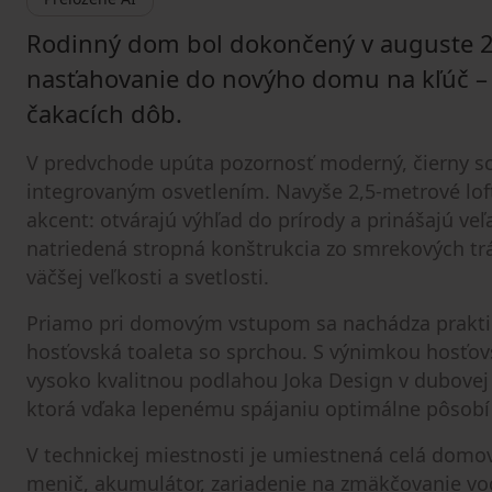
Rodinný dom bol dokončený v auguste 
nasťahovanie do novýho domu na kľúč – 
čakacích dôb.
V predvchode upúta pozornosť moderný, čierny s
integrovaným osvetlením. Navyše 2,5‑metrové loft
akcent: otvárajú výhľad do prírody a prinášajú ve
natriedená stropná konštrukcia zo smrekových tr
väčšej veľkosti a svetlosti.
Priamo pri domovým vstupom sa nachádza praktick
hosťovská toaleta so sprchou. S výnimkou hosťovs
vysoko kvalitnou podlahou Joka Design v dubovej
ktorá vďaka lepenému spájaniu optimálne pôsobí
V technickej miestnosti je umiestnená celá domov
menič, akumulátor, zariadenie na zmäkčovanie vo