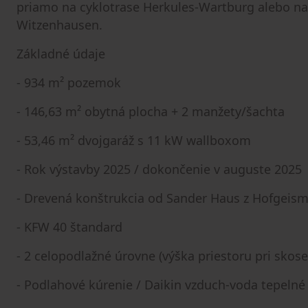
priamo na cyklotrase Herkules-Wartburg alebo na
Witzenhausen.
Základné údaje
- 934 m² pozemok
- 146,63 m² obytná plocha + 2 manžety/šachta
- 53,46 m² dvojgaráž s 11 kW wallboxom
- Rok výstavby 2025 / dokončenie v auguste 2025
- Drevená konštrukcia od Sander Haus z Hofgeism
- KFW 40 štandard
- 2 celopodlažné úrovne (výška priestoru pri skose
- Podlahové kúrenie / Daikin vzduch-voda tepelné