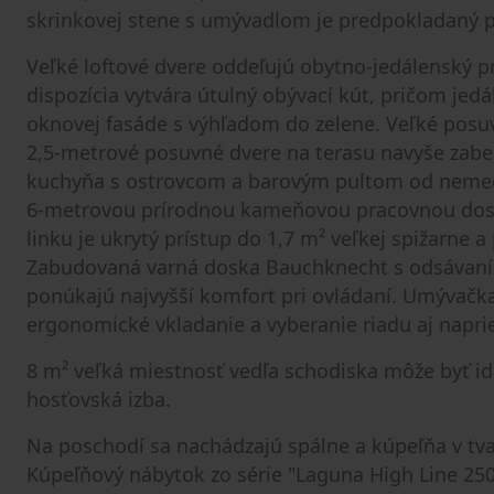
skrinkovej stene s umývadlom je predpokladaný pr
Veľké loftové dvere oddeľujú obytno‐jedálenský pr
dispozícia vytvára útulný obývací kút, pričom jedál
oknovej fasáde s výhľadom do zelene. Veľké posu
2,5‑metrové posuvné dvere na terasu navyše zabe
kuchyňa s ostrovcom a barovým pultom od nemec
6‑metrovou prírodnou kameňovou pracovnou dosk
linku je ukrytý prístup do 1,7 m² veľkej spižarne a
Zabudovaná varná doska Bauchknecht s odsávaní
ponúkajú najvyšší komfort pri ovládaní. Umývačk
ergonomické vkladanie a vyberanie riadu aj napr
8 m² veľká miestnosť vedľa schodiska môže byť id
hosťovská izba.
Na poschodí sa nachádzajú spálne a kúpeľňa v tva
Kúpeľňový nábytok zo série "Laguna High Line 25