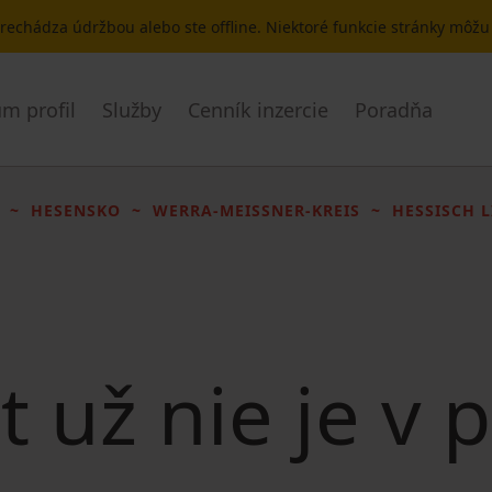
 prechádza údržbou alebo ste offline. Niektoré funkcie stránky môž
m profil
Služby
Cenník inzercie
Poradňa
HESENSKO
WERRA-MEISSNER-KREIS
HESSISCH 
t už nie je v