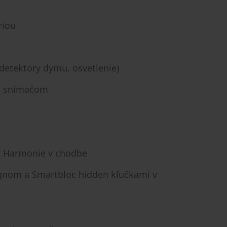
riou
detektory dymu, osvetlenie)
ým snímačom
 & Harmonie v chodbe
signom a Smartbloc hidden kľučkami v