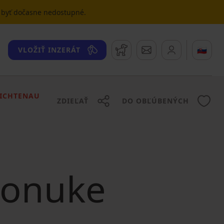
u byť dočasne nedostupné.
Strážny pes
Správy
🇸🇰
VLOŽIŤ INZERÁT
LICHTENAU
ZDIEĽAŤ
DO OBĽÚBENÝCH
 ponuke