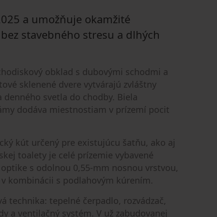
2025 a umožňuje okamžité
bez stavebného stresu a dlhých
chodiskový obklad s dubovými schodmi a
ové sklenené dvere vytvárajú zvláštny
ľa denného svetla do chodby. Biela
ámy dodáva miestnostiam v prízemí pocit
ý kút určený pre existujúcu šatňu, ako aj
kej toalety je celé prízemie vybavené
 optike s odolnou 0,55‑mm nosnou vrstvou,
 v kombinácii s podlahovým kúrením.
á technika: tepelné čerpadlo, rozvádzač,
dy a ventilačný systém. V už zabudovanej