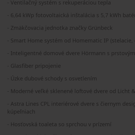
- Ventilačný systém s rekuperáciou tepla
- 6,64 kWp fotovoltaická inštalácia s 5,7 kWh baté
- Zmäkčovacia jednotka značky Grünbeck
- Smart Home systém od Homematic IP (stelacie, 
- Inteligentné domové dvere Hörmann s prstov
- Glasfiber pripojenie
- Úzke dubové schody s osvetlením
- Moderné veľké sklenené loftové dvere od Licht
- Astra Lines CPL interiérové dvere s čiernym de
kúpeľniach
- Hosťovská toaleta so sprchou v prízemí