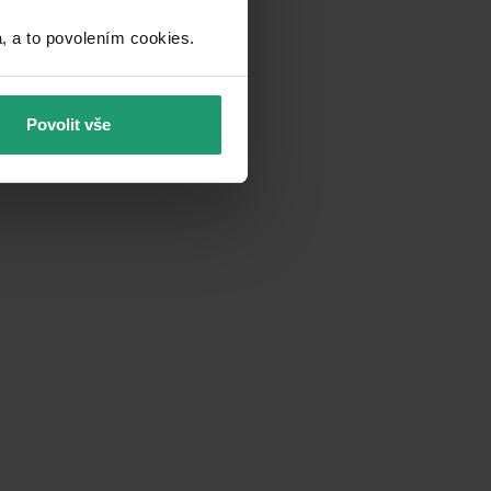
a to povolením cookies.​
Povolit vše