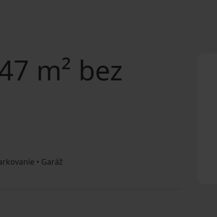
47 m² bez
rkovanie • Garáž