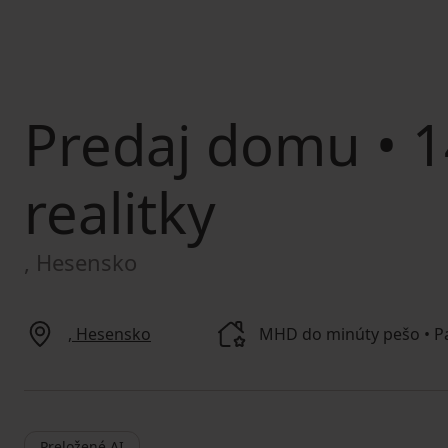
Predaj domu
• 1
realitky
, Hesensko
, Hesensko
MHD do minúty pešo • Pa
Preložené AI