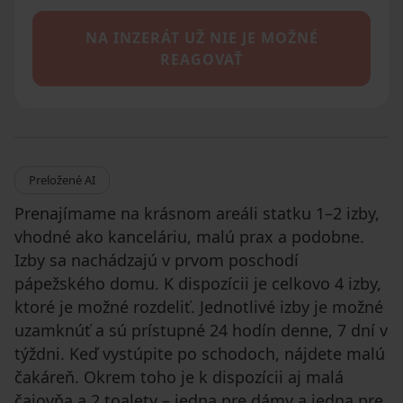
NA INZERÁT UŽ NIE JE MOŽNÉ
REAGOVAŤ
Preložené AI
Prenajímame na krásnom areáli statku 1–2 izby,
vhodné ako kanceláriu, malú prax a podobne.
Izby sa nachádzajú v prvom poschodí
pápežského domu. K dispozícii je celkovo 4 izby,
ktoré je možné rozdeliť. Jednotlivé izby je možné
uzamknúť a sú prístupné 24 hodín denne, 7 dní v
týždni. Keď vystúpite po schodoch, nájdete malú
čakáreň. Okrem toho je k dispozícii aj malá
čajovňa a 2 toalety – jedna pre dámy a jedna pre