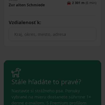
🚘
2 301 m
(6 min)
Zur alten Schmiede
Vzdialenosť k
:
Stále hľadáte to pravé?
Nastavte si strážneho psa. Ponuky
vybrané na mieru dostanete súhrnne 1×
denne e-mailom. S Premium profilom