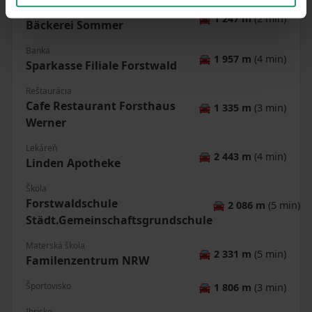
Obchod
🚘
1 247 m
(2 min)
Bäckerei Sommer
Banka
🚘
1 957 m
(4 min)
Sparkasse Filiale Forstwald
Reštaurácia
Cafe Restaurant Forsthaus
🚘
1 335 m
(3 min)
Werner
Lekáreň
🚘
2 443 m
(4 min)
Linden Apotheke
Škola
Forstwaldschule
🚘
2 086 m
(5 min)
Städt.Gemeinschaftsgrundschule
Materská škola
🚘
2 331 m
(5 min)
Familenzentrum NRW
Športovisko
🚘
1 806 m
(3 min)
Ihrisko