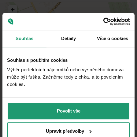
Souhlas
Detaily
Více o cookies
Souhlas s použitím cookies
Výběr perfektních nájemníků nebo vysněného domova
může být fuška. Začněme tedy zlehka, a to povolením
cookies.​
MapLibre
|
© OpenMapTiles
© OpenStreetMap contributors
MHD
🚶
453 m
(5 min)
Povolit vše
Benrad
Pošta
🚘
1 334 m
(2 min)
DHL
Upravit předvolby