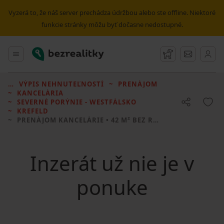
Vyzerá to, že náš server prechádza údržbou alebo ste offline. Niektoré
funkcie stránky môžu byť dočasne nedostupné.
Bezrealitky
Hlavné menu
Strážny pes
Správy
VÝPIS NEHNUTEĽNOSTÍ
PRENÁJOM
KANCELÁRIA
SEVERNÉ PORÝNIE - WESTFÁLSKO
KREFELD
PRENÁJOM KANCELÁRIE
• 42 M² BEZ REALITKY
Inzerát už nie je v
ponuke