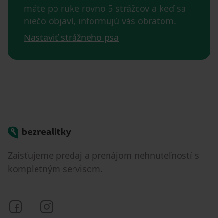
máte po ruke rovno 5 strážcov a keď sa
niečo objaví, informujú vás obratom.
Nastaviť strážneho psa
Bezrealitky
Zaisťujeme predaj a prenájom nehnuteľností s
kompletným servisom.
Bezrealitky na Facebooku
Bezrealitky na Instagrame