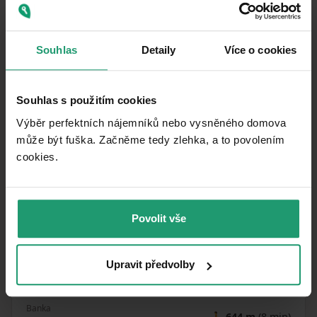
Souhlas
Detaily
Více o cookies
Souhlas s použitím cookies
Výběr perfektních nájemníků nebo vysněného domova
může být fuška. Začněme tedy zlehka, a to povolením
cookies.​
MapLibre
|
© OpenMapTiles
© OpenStreetMap contributors
MHD
🚶
232 m
(3 min)
Martin-Luther-Straße
Povolit vše
Pošta
🚘
1 928 m
(5 min)
Upravit předvolby
Obchod
🚶
423 m
(5 min)
Traditionsbäckerei Schreiner
Banka
🚶
644 m
(8 min)