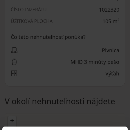
1022320
ČÍSLO INZERÁTU
105
m²
ÚŽITKOVÁ PLOCHA
Čo táto nehnuteľnosť ponúka?
Pivnica
MHD 3 minúty pešo
Výťah
V okolí nehnuteľnosti nájdete