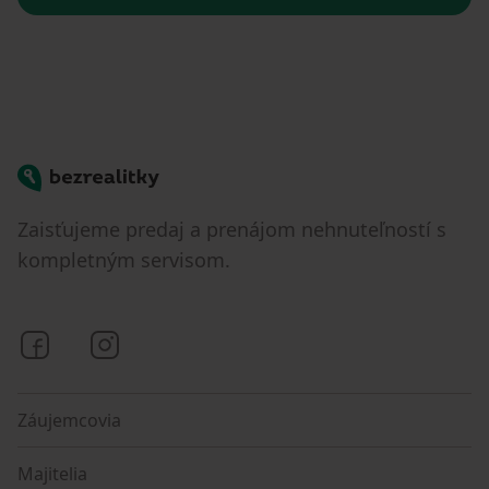
Bezrealitky
Zaisťujeme predaj a prenájom nehnuteľností s
kompletným servisom.
Bezrealitky na Facebooku
Bezrealitky na Instagrame
Záujemcovia
Majitelia