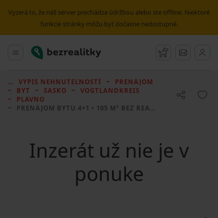
Vyzerá to, že náš server prechádza údržbou alebo ste offline. Niektoré
funkcie stránky môžu byť dočasne nedostupné.
Bezrealitky
Hlavné menu
Strážny pes
Správy
VÝPIS NEHNUTEĽNOSTÍ
PRENÁJOM
BYT
SASKO
VOGTLANDKREIS
PLAVNO
PRENÁJOM BYTU
4+1 • 105 M² BEZ REALITKY
Inzerát už nie je v
ponuke