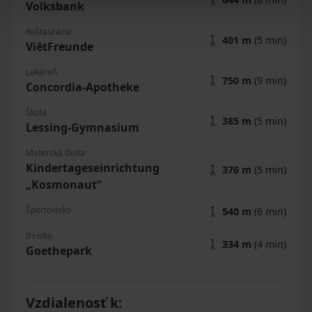
Volksbank
Reštaurácia
🚶
401 m
(5 min)
ViêtFreunde
Lekáreň
🚶
750 m
(9 min)
Concordia-Apotheke
Škola
🚶
385 m
(5 min)
Lessing-Gymnasium
Materská škola
Kindertageseinrichtung
🚶
376 m
(5 min)
„Kosmonaut“
Športovisko
🚶
540 m
(6 min)
Ihrisko
🚶
334 m
(4 min)
Goethepark
Vzdialenosť k
: