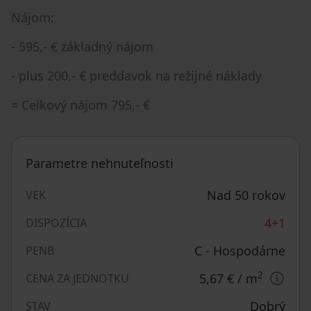
Nájom:
- 595,- € základný nájom
- plus 200,- € preddavok na režijné náklady
= Celkový nájom 795,- €
Parametre nehnuteľnosti
Nad 50 rokov
VEK
4+1
DISPOZÍCIA
C - Hospodárne
PENB
2
5,67 €
/ m
CENA ZA JEDNOTKU
Dobrý
STAV