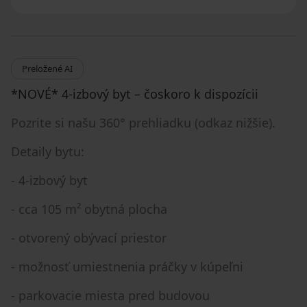
Preložené AI
*NOVÉ* 4-izbový byt – čoskoro k dispozícii
Pozrite si našu 360° prehliadku (odkaz nižšie).
Detaily bytu:
- 4-izbový byt
- cca 105 m² obytná plocha
- otvorený obývací priestor
- možnosť umiestnenia práčky v kúpeľni
- parkovacie miesta pred budovou