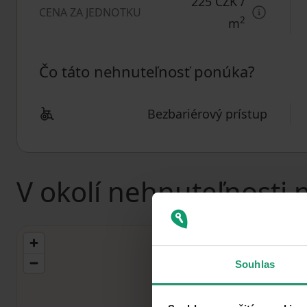
225 CZK
/
CENA ZA JEDNOTKU
2
m
Čo táto nehnuteľnosť ponúka?
Bezbariérový prístup
V okolí nehnuteľnosti 
Souhlas