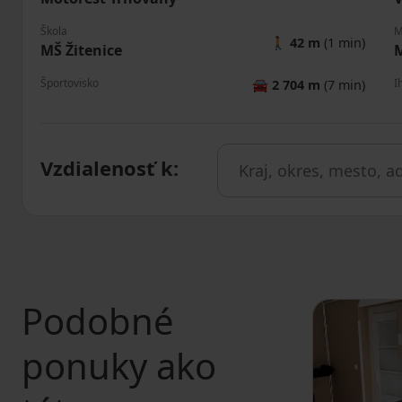
Škola
M
🚶
42 m
(1 min)
MŠ Žitenice
M
Športovisko
I
🚘
2 704 m
(7 min)
Vzdialenosť k
:
Podobné
ponuky ako