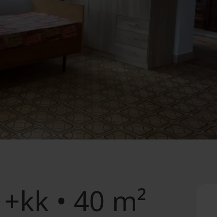
+kk • 40 m²