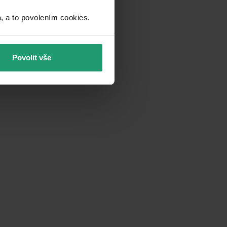
a to povolením cookies.​
Povolit vše