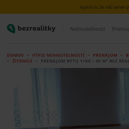
Vyzerá to, že náš server
Bezrealitky
Nehnuteľnosti
Premiu
DOMOV
VÝPIS NEHNUTEĽNOSTÍ
PRENÁJOM
B
ŽITENICE
PRENÁJOM BYTU
1+KK • 40 M² BEZ REA