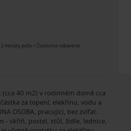
2 minúty pešo • Čiastočne vybavené
k (cca 40 m2) v rodinném domě cca
 částka za topení, elekřinu, vodu a
DNA OSOBA, pracující, bez zvířat.
 skříň, postel, stůl, židle, lednice,
č je včetně poplatku za elektřinu,