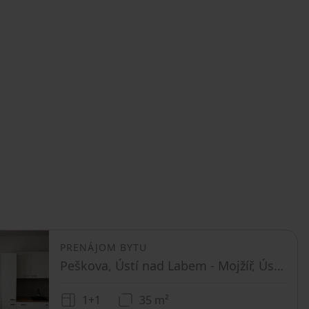
PRENÁJOM BYTU
Peškova, Ústí nad Labem - Mojžíř, Ústecký kraj
1+1
35 m²