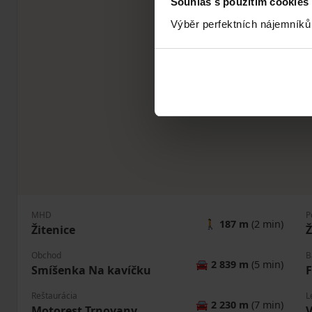
Souhlas s použitím cookies
Výběr perfektních nájemníků
MHD
P
🚶
187 m
(2 min)
Žitenice
Ž
Obchod
B
🚘
2 839 m
(5 min)
Smíšenka Na kavíčku
F
Reštaurácia
L
🚘
2 230 m
(7 min)
Motorest Trnovany
V