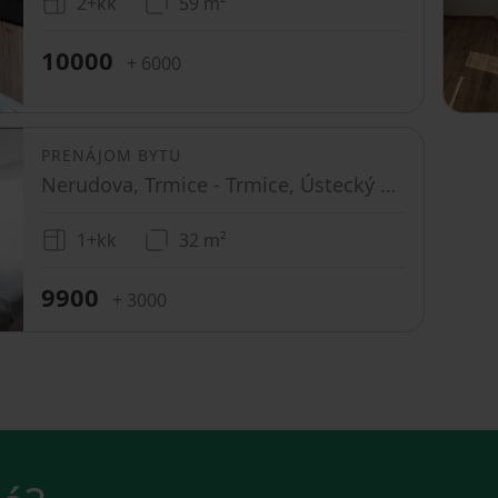
2+kk
59 m²
10000
+ 6000
PRENÁJOM BYTU
Nerudova, Trmice - Trmice, Ústecký kraj
1+kk
32 m²
9900
+ 3000