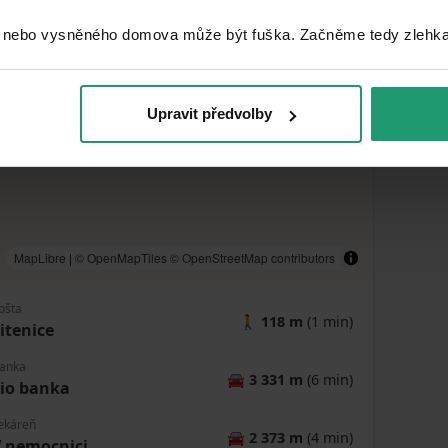
 nebo vysněného domova může být fuška. Začněme tedy zlehka, 
Upravit předvolby
MapLibre
|
© OpenMapTiles
© OpenStreetMap contributors
ošta
🚶
118 m
(1 min)
itenice
anka
🚘
3 331 m
(6 min)
io banka
ekáreň
🚘
2 373 m
(4 min)
 nemocnici