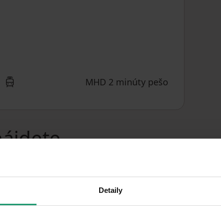
MHD 2 minúty pešo
nájdete
Detaily