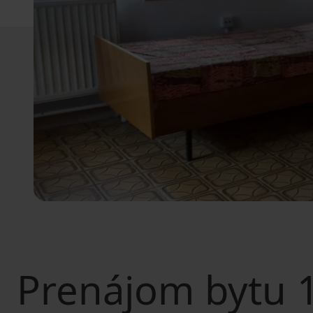
Prenájom bytu
1