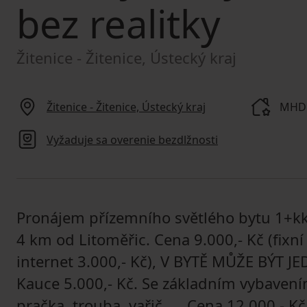
bez realitky
Žitenice - Žitenice, Ústecký kraj
Žitenice - Žitenice, Ústecký kraj
MHD 
Vyžaduje sa overenie bezdlžnosti
Pronájem přízemního světlého bytu 1+k
4 km od Litoměřic. Cena 9.000,- Kč (fixní
internet 3.000,- Kč), V BYTĚ MŮŽE BÝT JE
Kauce 5.000,- Kč. Se základním vybavením -
pračka, trouba, vařič,.... Cena 12.000,- K