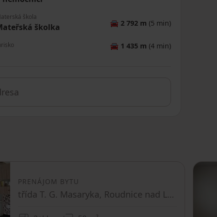
aterská škola
🚘
2 792 m
(5 min)
ateřská školka
hrisko
🚘
1 435 m
(4 min)
PRENÁJOM BYTU
třída T. G. Masaryka, Roudnice nad Labem - Roudnice nad Labem, Ústecký kraj