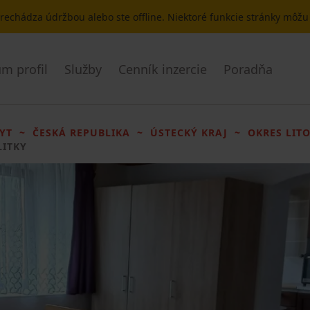
 prechádza údržbou alebo ste offline. Niektoré funkcie stránky môž
m profil
Služby
Cenník inzercie
Poradňa
YT
ČESKÁ REPUBLIKA
ÚSTECKÝ KRAJ
OKRES LIT
LITKY