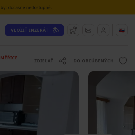
u byť dočasne nedostupné.
Strážny pes
Správy
🇸🇰
VLOŽIŤ INZERÁT
OMĚŘICE
ZDIEĽAŤ
DO OBĽÚBENÝCH