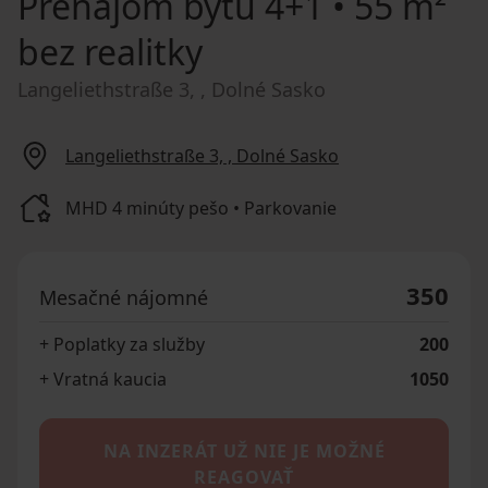
Prenájom bytu
4+1 • 55 m²
bez realitky
Langeliethstraße 3, , Dolné Sasko
Langeliethstraße 3, , Dolné Sasko
MHD 4 minúty pešo • Parkovanie
350
Mesačné nájomné
+ Poplatky za služby
200
+ Vratná kaucia
1050
NA INZERÁT UŽ NIE JE MOŽNÉ
REAGOVAŤ