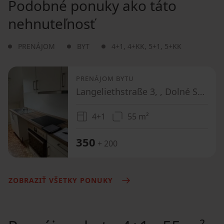
Podobné ponuky ako táto
nehnuteľnosť
PRENÁJOM
BYT
4+1
,
4+KK
,
5+1
,
5+KK
PRENÁJOM BYTU
Langeliethstraße 3, , Dolné Sasko
4+1
55 m²
350
+ 200
ZOBRAZIŤ VŠETKY PONUKY