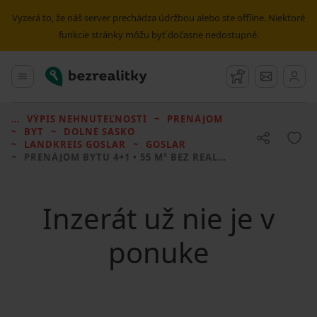
Vyzerá to, že náš server prechádza údržbou alebo ste offline. Niektoré
funkcie stránky môžu byť dočasne nedostupné.
Bezrealitky
Hlavné menu
Strážny pes
Správy
VÝPIS NEHNUTEĽNOSTÍ
PRENÁJOM
BYT
DOLNÉ SASKO
LANDKREIS GOSLAR
GOSLAR
PRENÁJOM BYTU
4+1 • 55 M² BEZ REALITKY
Inzerát už nie je v
ponuke