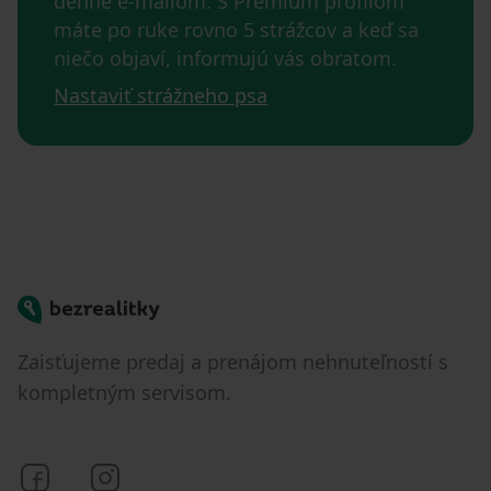
denne e-mailom. S Premium profilom
máte po ruke rovno 5 strážcov a keď sa
niečo objaví, informujú vás obratom.
Nastaviť strážneho psa
Bezrealitky
Zaisťujeme predaj a prenájom nehnuteľností s
kompletným servisom.
Bezrealitky na Facebooku
Bezrealitky na Instagrame