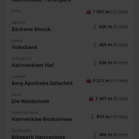
Pošta
🚘
7 597 m
(12 min)
Obchod
🚶
430 m
(5 min)
Bäckerei Moock
Banka
🚶
465 m
(6 min)
Volksbank
Reštaurácia
🚶
328 m
(4 min)
Hahnenkleer Hof
Lekáreň
🚘
9 211 m
(13 min)
Berg-Apotheke Zellerfeld
Škola
🚘
2 367 m
(8 min)
Die Waldschule
Materská škola
🚶
812 m
(10 min)
Hahnenklee-Bockswiese
Športovisko
🚶
488 m
(6 min)
Bikepark Hahnenklee