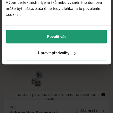
Výběr perfektních nájemníků nebo vysněného domova
V okolí nehnuteľnosti nájdete
může být fuška. Začněme tedy zlehka, a to povolením
cookies.​
Povolit vše
Upravit předvolby
MapLibre
|
© OpenMapTiles
© OpenStreetMap contributors
MHD
🚶
334 m
(4 min)
Hahnenklee, Ferienpark