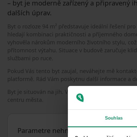
– byt je moderně zařízený a připravený 
dalších úprav.
Byt o rozloze 94 m² představuje ideální řešení pro
hledají kombinaci praktičnosti a příjemného domo
vyhověla nárokům moderního životního stylu, což p
přítomnost výtahu. Situace v budově zaručuje kli
službami po ruce.
Pokud Vás tento byt zaujal, neváhejte mě kontak
platformě. Rád Vám poskytnu další informace a 
Byt je situován na jih. V 1. patře se nachází posi
centru města.
Souhlas
Parametre nehnuteľnosti