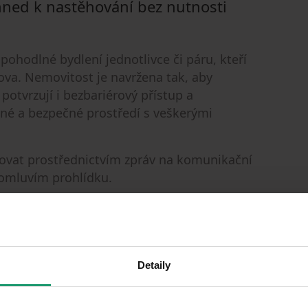
ihned k nastěhování bez nutnosti
 pohodlné bydlení jednotlivce či páru, kteří
va. Nemovitost je navržena tak, aby
otvrzují i bezbariérový přístup a
dné a bezpečné prostředí s veškerými
tovat prostřednictvím zpráv na komunikační
domluvím prohlídku.
lovna sun city. Budova se nachází v úplném
Detaily