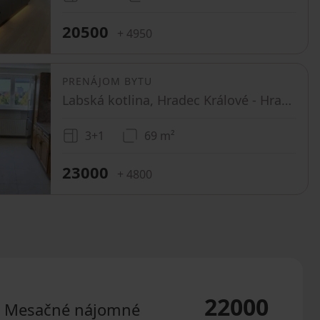
20500
+ 4950
PRENÁJOM BYTU
Labská kotlina, Hradec Králové - Hradec Králové, Královéhradecký kraj
3+1
69 m²
23000
+ 4800
22000
Mesačné nájomné