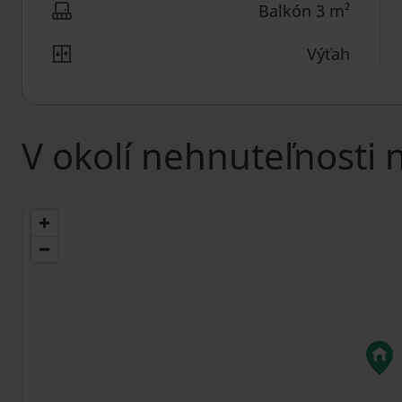
Balkón 3 m²
Výťah
V okolí nehnuteľnosti 