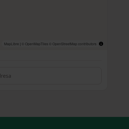
MapLibre
|
© OpenMapTiles
© OpenStreetMap contributors