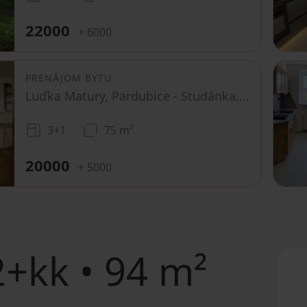
22000
+ 6000
PRENÁJOM BYTU
Luďka Matury, Pardubice - Studánka, Pardubický kraj
3+1
75 m²
20000
+ 5000
+kk • 94 m²