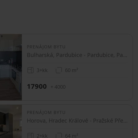
PRENÁJOM BYTU
Bulharská, Pardubice - Pardubice, Pardubický kraj
3+kk
60 m²
17900
+ 4000
PRENÁJOM BYTU
Horova, Hradec Králové - Pražské Předměstí, Královéhradecký kraj
2+kk
64 m²