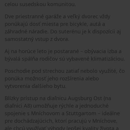
celou susedskou komunitou.
Dve priestranné garáže a veľký dvorec vždy
ponúkajú dosť miesta pre bicykle, autá a
záhradné náradie. Do suterénu je k dispozícii aj
samostatný vstup z dvora.
Aj na horúce leto je postarané – obývacia izba a
bývalá spálňa rodičov sú vybavené klimatizáciou.
Poschodie pod strechou zatiaľ nebolo využité, čo
ponúka možnosť jeho rozšírenia alebo
vytvorenia ďalšieho bytu.
Blízky prístup na diaľnicu Augsburg Ost (na
diaľnici A8) umožňuje rýchle a jednoduché
spojenie s Mníchovom a Stuttgartom – ideálne
pre dochádzajúcich, ktorí pracujú v Mníchove,
ale chcú využívať výhody lepšej kvality života a