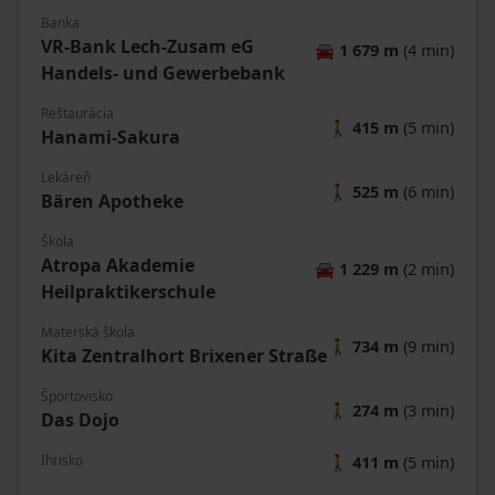
Banka
VR-Bank Lech-Zusam eG
🚘
1 679 m
(4 min)
Handels- und Gewerbebank
Reštaurácia
🚶
415 m
(5 min)
Hanami-Sakura
Lekáreň
🚶
525 m
(6 min)
Bären Apotheke
Škola
Atropa Akademie
🚘
1 229 m
(2 min)
Heilpraktikerschule
Materská škola
🚶
734 m
(9 min)
Kita Zentralhort Brixener Straße
Športovisko
🚶
274 m
(3 min)
Das Dojo
Ihrisko
🚶
411 m
(5 min)