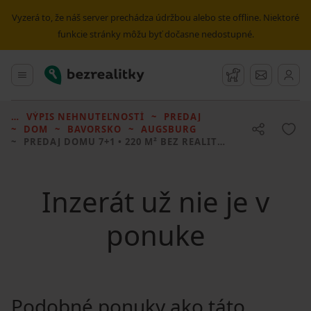
Vyzerá to, že náš server prechádza údržbou alebo ste offline. Niektoré
funkcie stránky môžu byť dočasne nedostupné.
Bezrealitky
Hlavné menu
Strážny pes
Správy
VÝPIS NEHNUTEĽNOSTÍ
PREDAJ
DOM
BAVORSKO
AUGSBURG
PREDAJ DOMU
7+1 • 220 M² BEZ REALITKY
Inzerát už nie je v
ponuke
Podobné ponuky ako táto