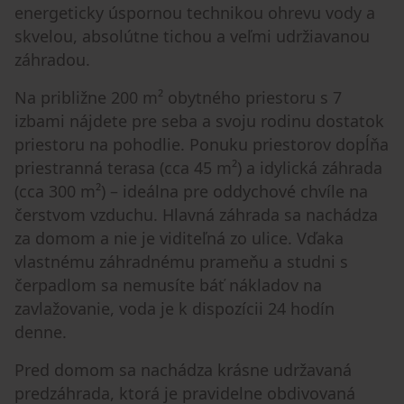
energeticky úspornou technikou ohrevu vody a
skvelou, absolútne tichou a veľmi udržiavanou
záhradou.
Na približne 200 m² obytného priestoru s 7
izbami nájdete pre seba a svoju rodinu dostatok
priestoru na pohodlie. Ponuku priestorov dopĺňa
priestranná terasa (cca 45 m²) a idylická záhrada
(cca 300 m²) – ideálna pre oddychové chvíle na
čerstvom vzduchu. Hlavná záhrada sa nachádza
za domom a nie je viditeľná zo ulice. Vďaka
vlastnému záhradnému prameňu a studni s
čerpadlom sa nemusíte báť nákladov na
zavlažovanie, voda je k dispozícii 24 hodín
denne.
Pred domom sa nachádza krásne udržavaná
predzáhrada, ktorá je pravidelne obdivovaná