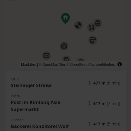
MapLibre
|
© OpenMapTiles
© OpenStreetMap contributors
MHD
🚶
477 m
(6 min)
Sterzinger Straße
Pošta
Post im Kimlong Asia
🚶
617 m
(7 min)
Supermarkt
Obchod
🚶
417 m
(5 min)
Bäckerei Konditorei Wolf