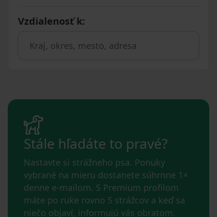
Vzdialenosť k
:
Stále hľadáte to pravé?
Nastavte si strážneho psa. Ponuky
vybrané na mieru dostanete súhrnne 1×
denne e-mailom. S Premium profilom
máte po ruke rovno 5 strážcov a keď sa
niečo objaví, informujú vás obratom.