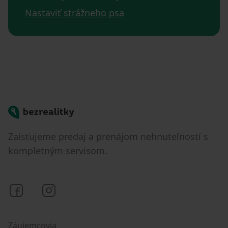
Nastaviť strážneho psa
Bezrealitky
Zaisťujeme predaj a prenájom nehnuteľností s
kompletným servisom.
Bezrealitky na Facebooku
Bezrealitky na Instagrame
Záujemcovia