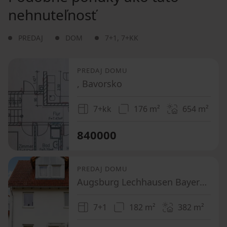
nehnuteľnosť
PREDAJ
DOM
7+1
,
7+KK
PREDAJ DOMU
, Bavorsko
7+kk
176 m²
654
m²
840000
PREDAJ DOMU
Augsburg Lechhausen Bayern 86165
7+1
182 m²
382
m²